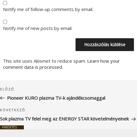
Notify me of follow-up comments by email.
Notify me of new posts by email.
This site uses Akismet to reduce spam.
Learn how your
comment data is processed.
Bejegyzés
Korábbi
ELŐZŐ
navigáció
bejegyzés
Pioneer KURO plazma TV-k ajándékcsomaggal
Következő
KÖVETKEZŐ
bejegyzés
Sok plazma TV felel meg az ENERGY STAR követelményeinek
HIRDETÉS