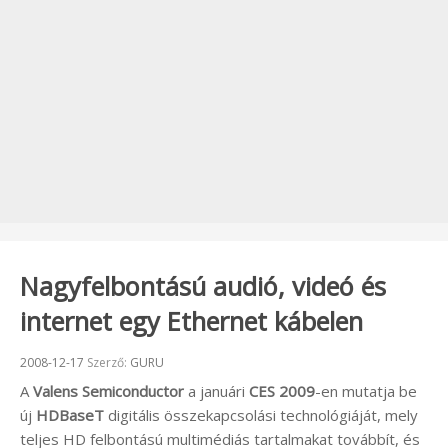
Nagyfelbontású audió, videó és
internet egy Ethernet kábelen
Beküldve:
2008-12-17
Szerző:
GURU
A
Valens Semiconductor
a januári
CES 2009
-en mutatja be
új
HDBaseT
digitális összekapcsolási technológiáját, mely
teljes HD felbontású multimédiás tartalmakat továbbít, és