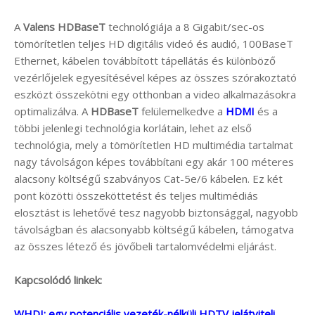
A
Valens HDBaseT
technológiája a 8 Gigabit/sec-os
tömörítetlen teljes HD digitális videó és audió, 100BaseT
Ethernet, kábelen továbbított tápellátás és különböző
vezérlőjelek egyesítésével képes az összes szórakoztató
eszközt összekötni egy otthonban a video alkalmazásokra
optimalizálva. A
HDBaseT
felülemelkedve a
HDMI
és a
többi jelenlegi technológia korlátain, lehet az első
technológia, mely a tömörítetlen HD multimédia tartalmat
nagy távolságon képes továbbítani egy akár 100 méteres
alacsony költségű szabványos Cat-5e/6 kábelen. Ez két
pont közötti összeköttetést és teljes multimédiás
elosztást is lehetővé tesz nagyobb biztonsággal, nagyobb
távolságban és alacsonyabb költségű kábelen, támogatva
az összes létező és jövőbeli tartalomvédelmi eljárást.
Kapcsolódó linkek:
WHDI: egy potenciális vezeték-nélküli HDTV jelátviteli