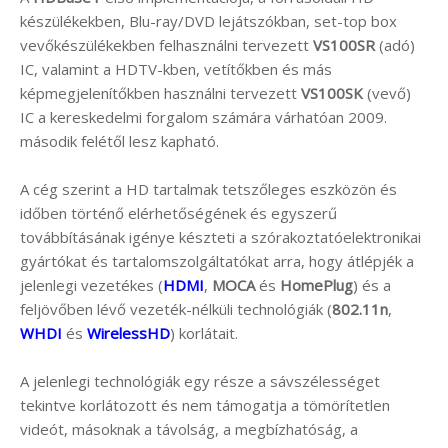
készülékekben, Blu-ray/DVD lejátszókban, set-top box
vevőkészülékekben felhasználni tervezett
VS100SR
(adó)
IC, valamint a HDTV-kben, vetítőkben és más
képmegjelenítőkben használni tervezett
VS100SK
(vevő)
IC a kereskedelmi forgalom számára várhatóan 2009.
második felétől lesz kapható.
A cég szerint a HD tartalmak tetszőleges eszközön és
időben történő elérhetőségének és egyszerű
továbbításának igénye készteti a szórakoztatóelektronikai
gyártókat és tartalomszolgáltatókat arra, hogy átlépjék a
jelenlegi vezetékes (
HDMI
,
MOCA
és
HomePlug
) és a
feljövőben lévő vezeték-nélküli technológiák (
802.11n
,
WHDI
és
WirelessHD
) korlátait.
A jelenlegi technológiák egy része a sávszélességet
tekintve korlátozott és nem támogatja a tömörítetlen
videót, másoknak a távolság, a megbízhatóság, a