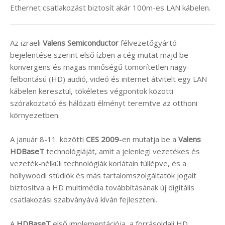
Ethernet csatlakozást biztosít akár 100m-es LAN kábelen.
Az izraeli
Valens Semiconductor
félvezetőgyártó
bejelentése szerint első ízben a cég mutat majd be
konvergens és magas minőségű tömörítetlen nagy-
felbontású (HD) audió, videó és internet átvitelt egy LAN
kábelen keresztül, tökéletes végpontok közötti
szórakoztató és hálózati élményt teremtve az otthoni
környezetben.
A január 8-11. közötti
CES 2009
-en mutatja be a
Valens
HDBaseT
technológiáját, amit a jelenlegi vezetékes és
vezeték-nélküli technológiák korlátain túllépve, és a
hollywoodi stúdiók és más tartalomszolgáltatók jogait
biztosítva a HD multimédia továbbításának új digitális
csatlakozási szabványává kíván fejleszteni.
A
HDBaseT
első implementációja, a forrásoldali HD