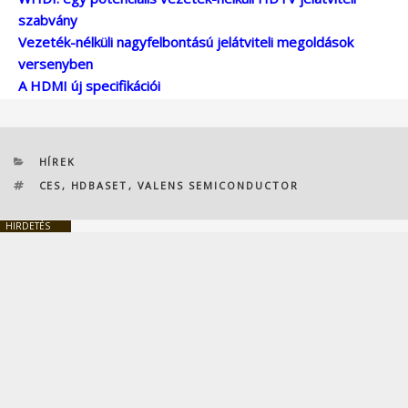
szabvány
Vezeték-nélküli nagyfelbontású jelátviteli megoldások
versenyben
A HDMI új specifikációi
KATEGÓRIÁK
HÍREK
CÍMKÉK
CES
,
HDBASET
,
VALENS SEMICONDUCTOR
HIRDETÉS