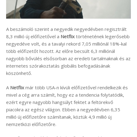
A beszámoló szerint a negyedik negyedévben regisztrált
8,3 millió új előfizetővel a
Netflix
történetének legerősebb
negyedéve volt, és a tavalyi rekord 7,05 milliónál 18%-kal
több előfizetőt hozott. Az előre becsült 6,3 milliónál
nagyobb bővülés elsősorban az eredeti tartalmaknak és az
internetes szórakoztatás globális befogadásának
köszönhető.
A
Netflix
már több USA-n kívüli előfizetővel rendelkezik és
mivel a cég arra számít, hogy ez a tendencia folytatódik,
ezért egyre nagyobb hangsúlyt fektet a feltörekvő
piacokra az egész világon. Ebben a negyedévben 6,35
millió új előfizetőre számítanak, köztük 4,9 millió új
nemzetközi előfizetőre.