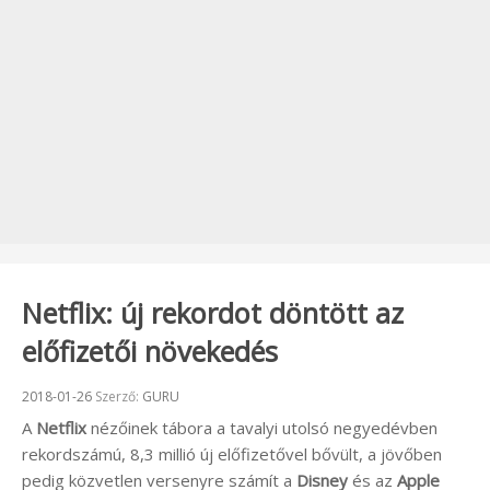
Netflix: új rekordot döntött az
előfizetői növekedés
Beküldve:
2018-01-26
Szerző:
GURU
A
Netflix
nézőinek tábora a tavalyi utolsó negyedévben
rekordszámú, 8,3 millió új előfizetővel bővült, a jövőben
pedig közvetlen versenyre számít a
Disney
és az
Apple