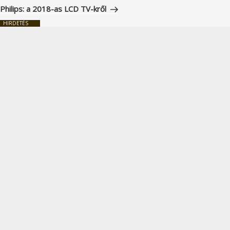
bejegyzés
Philips: a 2018-as LCD TV-kről
HIRDETÉS