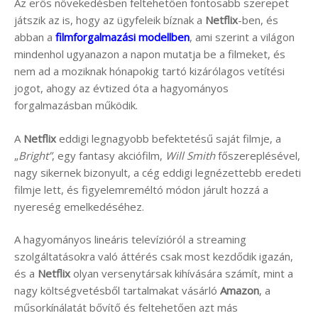
Az erős növekedésben feltehetően fontosabb szerepet
játszik az is, hogy az ügyfeleik bíznak a
Netflix
-ben, és
abban a
filmforgalmazási modellben
, ami szerint a világon
mindenhol ugyanazon a napon mutatja be a filmeket, és
nem ad a moziknak hónapokig tartó kizárólagos vetítési
jogot, ahogy az évtized óta a hagyományos
forgalmazásban működik.
A
Netflix
eddigi legnagyobb befektetésű saját filmje, a
„
Bright”
, egy fantasy akciófilm,
Will Smith
főszereplésével,
nagy sikernek bizonyult, a cég eddigi legnézettebb eredeti
filmje lett, és figyelemreméltó módon járult hozzá a
nyereség emelkedéséhez.
A hagyományos lineáris televízióról a streaming
szolgáltatásokra való áttérés csak most kezdődik igazán,
és a
Netflix
olyan versenytársak kihívására számít, mint a
nagy költségvetésből tartalmakat vásárló
Amazon
, a
műsorkínálatát bővítő és feltehetően azt más