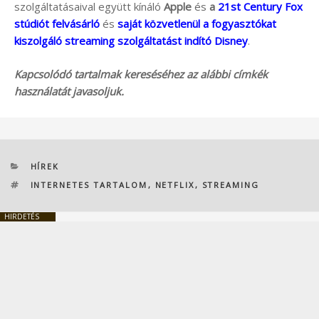
szolgáltatásaival együtt kínáló
Apple
és
a
21st Century Fox
stúdiót felvásárló
és
saját közvetlenül a fogyasztókat
kiszolgáló streaming szolgáltatást indító Disney
.
Kapcsolódó tartalmak kereséséhez az alábbi címkék
használatát javasoljuk.
KATEGÓRIÁK
HÍREK
CÍMKÉK
INTERNETES TARTALOM
,
NETFLIX
,
STREAMING
HIRDETÉS