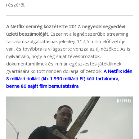
részéről.
A Netflix nemrég közzétette 2017. negyedik negyedévi
üzleti beszámolóját
. Eszerint a legnépszerűbb streaming
tartalomszolgáltatásnak jelenleg 117,5 millió előfizetője
van, és továbbra is világszerte vonzza az új nézőket. Az is
nyilvánvaló, hogy a cég saját tévésorozatok,
dokumentumfilmek és immár egész-estés játékfilmek
gyártására költött minden dollárja kifizetődik.
A Netflix idén
8 milliárd dollárt (kb. 1.990 milliárd Ft) költ tartalomra,
benne 80 saját film bemutatására
.