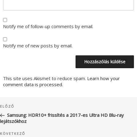
Notify me of follow-up comments by email.
Notify me of new posts by email.
This site uses Akismet to reduce spam.
Learn how your
comment data is processed.
Bejegyzés
Korábbi
ELŐZŐ
navigáció
bejegyzés
Samsung: HDR10+ frissítés a 2017-es Ultra HD Blu-ray
lejátszókhoz
Következő
KÖVETKEZŐ