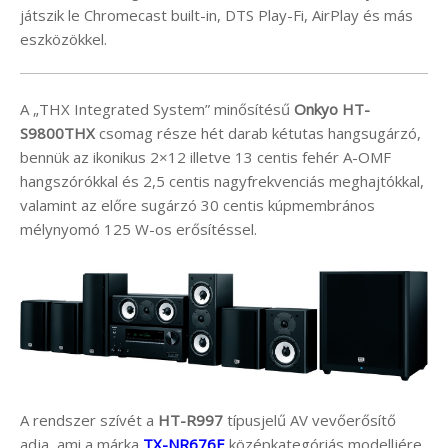
játszik le Chromecast built-in, DTS Play-Fi, AirPlay és más
eszközökkel.
A „THX Integrated System” minősítésű
Onkyo HT-
S9800THX
csomag része hét darab kétutas hangsugárzó,
bennük az ikonikus 2×12 illetve 13 centis fehér A-OMF
hangszórókkal és 2,5 centis nagyfrekvenciás meghajtókkal,
valamint az előre sugárzó 30 centis kúpmembrános
mélynyomó 125 W-os erősítéssel.
A rendszer szívét a
HT-R997
típusjelű AV vevőerősítő
adja, ami a márka
TX-NR676E
középkategóriás modelljére