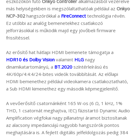
eszközökön futó
Onkyo Controller
alkalmazásból vezérelve
más helyiségekben is megszólaltathatóak például az
Onkyo
NCP-302
hangszórókkal a
FireConnect
technológia révén.
Ez utóbbi az analóg bemenetekhez csatlakozó
jelforrásokkal is működik majd egy jövőbeli firmware
frissítéssel.
Az erősítő hat hátlapi HDMI bemenete támogatja a
HDR10 és Dolby Vision
valamint
HLG
nagy
dinamikatartományú, a
BT.2020
színtérleírású és
4K/60p/4:4:4/24-bites videók továbbítását. Az előlapi
HDMI bemenethez például videokamera csatlakoztatható,
a Sub HDMI kimenethez egy második képmegjelenítő.
A vevőerősítő csatornánként 165 W-os (6 Ω, 1 kHz, 1%
THD, 1 csatornát meghajtva, IEC) fázistartó Dynamic Audio
Amplification végfokai nagy pillanatnyi áramot biztosítanak
az alacsony impedanciájú nagyobb hangszórók pontos
meghajtására is. A fejlett digitális jelfeldolgozás pedig 384