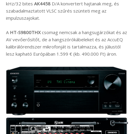
kHz/32 bites
AK4458
D/A konvertert hajtanak meg, és
szabadalmaztatott VLSC szűrés szünteti meg az
impulzuszajokat.
A
HT-S9800THX
csomag nemcsak a hangsugárzókat és az
AV vevőerősítőt, de a hangszórókábeleket és az AccuEQ
kalibrálórendszer mikrofonját is tartalmazza, és júliustól
lesz kapható Európában 1.599 € (kb. 490.000 Ft) áron.