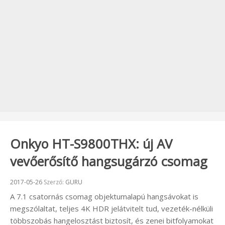
Onkyo HT-S9800THX: új AV
vevőerősítő hangsugárzó csomag
Beküldve:
2017-05-26
Szerző:
GURU
A 7.1 csatornás csomag objektumalapú hangsávokat is
megszólaltat, teljes 4K HDR jelátvitelt tud, vezeték-nélküli
többszobás hangelosztást biztosít, és zenei bitfolyamokat