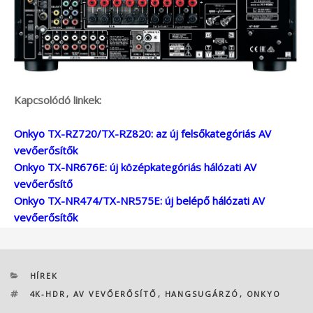
Kapcsolódó linkek:
Onkyo TX-RZ720/TX-RZ820: az új felsőkategóriás AV
vevőerősítők
Onkyo TX-NR676E: új középkategóriás hálózati AV
vevőerősítő
Onkyo TX-NR474/TX-NR575E: új belépő hálózati AV
vevőerősítők
KATEGÓRIÁK
HÍREK
CÍMKÉK
4K-HDR
,
AV VEVŐERŐSÍTŐ
,
HANGSUGÁRZÓ
,
ONKYO