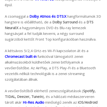
épül.
A csomaggal a
Dolby Atmos és DTS:X
hangformátumok 3D
hangtere is előállítható, de a
Dolby Surround
és a
DTS
Neural:X
a hagyományos DVD és Blu-ray lemezek
hangsávjait a fel tudják keverni, a négy surround
sugárzóból kettőt Front Top konfigurációban használva.
A kétsávos 5/2,4 GHz-es Wi-Fi kapcsolaton át és a
Chromecast built-in
funkcióval támogatott zenei
alkalmazásokból küldhetőek zenei bitfolyamok a
vevőerősítőbe. Az AirPlay, a DTS Play-Fi és a Bluetooth
vezeték-nélküli technológiák is a zenei streaming
szolgálatában állnak.
A vevőerősítőből elérhető zeneszolgáltatások (
Spotify,
TIDAL, Deezer, TuneIn
), és a hálózati médiaszerveren
tárolt akár
Hi-Res Audio
minőségű zenék az
iOS/Android