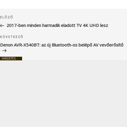
Bejegyzés
Korábbi
ELŐZŐ
navigáció
bejegyzés
2017-ben minden harmadik eladott TV 4K UHD lesz
Következő
KÖVETKEZŐ
bejegyzés
Denon AVR-X540BT: az új Bluetooth-os belépő AV vevőerősítő
HIRDETÉS