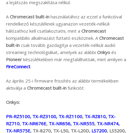
a lejátszás megszakítása nélkül.
A
Chromecast built-in
használatához az ezzel a funkcióval
rendelkező készüléknek ugyanazon vezeték-nélküli
hálózathoz kell csatlakoztatni, mint a
Chromecast
kompatibilis alkalmazást futtató eszköznek. A
Chromecast
built-in
csak tovább gazdagítja a vezeték-nélküli audió
streaming technológiákat, amelyek az alábbi
Onkyo
és
Pioneer
készülékekben már megtalálhatóak, mint amilyen a
FireConnect
.
Az április 25-i firmware frissítés az alábbi termékekben
aktiválja a
Chromecast built-in
funkciót:
Onkyo:
PR-RZ5100, TX-RZ3100, TX-RZ1100
,
TX-RZ810, TX-
RZ710
,
TX-NR676E
,
TX-NR656, TX-NR555
,
TX-NR474,
TX-NR575E
, TX-8270, TX-L50, TX-L20D,
LS7200
, LS5200,