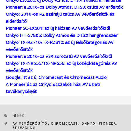
Onkyo LS7200: új Dolby Atmos, DTS:X soundbar rendszer
Pioneer: a 2016-os Dolby Atmos, DTS:X csúcs AV erősítők
Onkyo: 2016-os RZ szériájú csúcs AV vevőerősítők és
előerősítő
Pioneer SC-LX501: az új hálózati AV vevőerősítőkről
Onkyo HT-S7805: Dolby Atmos és DTS:X hangrendszer
Onkyo TX-RZ710/TX-RZ810: az új felsőkategóriás AV
vevőerősítők
Pioneer: a 2016-os VSX sorozatú AV vevőerősítőkről
Onkyo TX-NR555/TX-NR656: az új középkategóriás AV
vevőerősítők
Google: itt az új Chromecast és Chromecast Audio
A Pioneer és az Onkyo összeköti házi AV üzleti
tevékenységét
KATEGÓRIÁK
HÍREK
CÍMKÉK
AV VEVŐERŐSÍTŐ
,
CHROMECAST
,
ONKYO
,
PIONEER
,
STREAMING