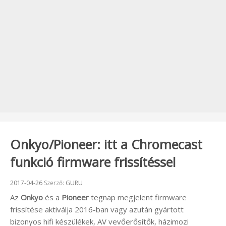
Onkyo/Pioneer: itt a Chromecast
funkció firmware frissítéssel
Beküldve:
2017-04-26
Szerző:
GURU
Az
Onkyo
és a
Pioneer
tegnap megjelent firmware
frissítése aktiválja 2016-ban vagy azután gyártott
bizonyos hifi készülékek, AV vevőerősítők, házimozi