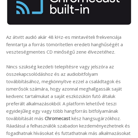
Az átvitt audió akár 48 kHz-es mintavételi frekvenciája
fenntartja a forrás tömörítetlen eredeti hanghűségét a
veszteségmentes CD minőségű zene élvezetéhez.
Nincs szükség kezdeti telepítésre vagy jelszóra az
összekapcsolódáshoz és az audiobitfolyam
továbbításához, megkönnyítve ezzel a családtagok és
ismerősök számára, hogy azonnal meghallgassák saját
kedvenc tartalmukat a saját eszközükön futó általuk
preferált alkalmazásokból. A platform lehetővé teszi
egyidejűleg egy vagy több hangforrás bitfolyamának
továbbítását más
Chromecast
kész hangsugárzókhoz.
Ráadásul a felhasználók szabadon kezdeményezhetnek és
fogadhatnak hívásokat és futtathatnak más alkalmazásokat