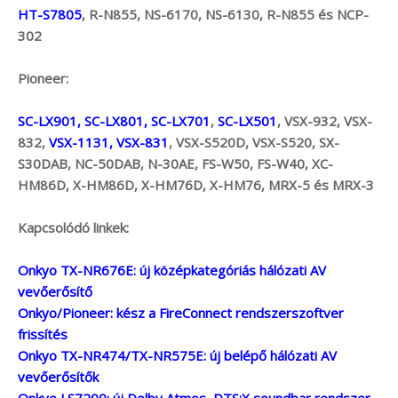
HT-S7805
, R-N855, NS-6170, NS-6130, R-N855 és NCP-
302
Pioneer:
SC-LX901, SC-LX801, SC-LX701
,
SC-LX501
, VSX-932, VSX-
832,
VSX-1131, VSX-831
, VSX-S520D, VSX-S520, SX-
S30DAB, NC-50DAB, N-30AE, FS-W50, FS-W40, XC-
HM86D, X-HM86D, X-HM76D, X-HM76, MRX-5 és MRX-3
Kapcsolódó linkek:
Onkyo TX-NR676E: új középkategóriás hálózati AV
vevőerősítő
Onkyo/Pioneer: kész a FireConnect rendszerszoftver
frissítés
Onkyo TX-NR474/TX-NR575E: új belépő hálózati AV
vevőerősítők