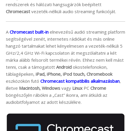
rendszerek és hálózati hangsugárzók beépített
Chromecast
vezeték-nélküli audio streaming funkcióját.
A
Chromecast built-in
elnevezésű audió streaming platform
segítségével zenét, internetes rádiókat és más online
hangzó tartalmakat lehet kényelmesen a vezeték-nélküli 5
GHz/2,4 GHz Wi-Fi kapcsolaton át megszólaltatni a két
márka alább felsorolt termékei révén. Ehhez nem kell mást
tenni, csak a támogatott
Android
okostelefonokon,
táblagépeken,
iPad, iPhone, iPod touch, Chromebook
eszközökön futó
Chromecast kompatibilis alkalmazásban
,
illetve
Macintosh, Windows
vagy
Linux
PC
Chrome
böngészőjén rábökni a „Cast” ikonra, ami átküldi az
audiobitfolyamot az adott készülékre.