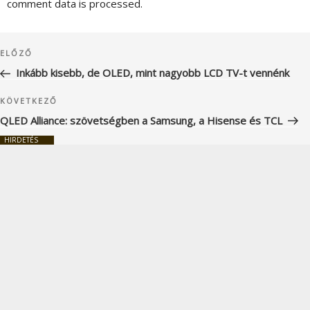
comment data is processed.
Bejegyzés
Korábbi
ELŐZŐ
navigáció
bejegyzés
Inkább kisebb, de OLED, mint nagyobb LCD TV-t vennénk
Következő
KÖVETKEZŐ
bejegyzés
QLED Alliance: szövetségben a Samsung, a Hisense és TCL
HIRDETÉS