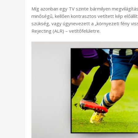
Míg azonban egy TV szinte bármilyen megvilágítá
minőségű, kellően kontrasztos vetített kép előáll
szükség, vagy úgynevezett a „környezeti fény vis
Rejecting (ALR) – vetítőfelületre.