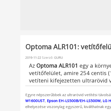
Optoma ALR101: vetítőfelü
Beküldve:
2019-11-22
Szerző:
GURU
Az
Optoma ALR101
egy a környe
vetítőfelület, amire 254 centis
vetíteni kifejezetten ultrarövid 
Egyre népszerűbbek az ultrarövid vetítési távolsá
W1600UST
,
Epson EH-LS500B/EH-LS500W
,
LG 
elhelyezése viszonylag egyszerű, kiválthatnak eg