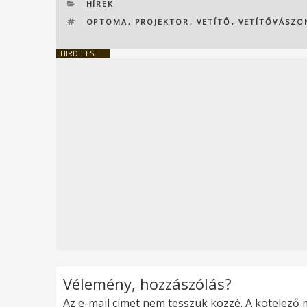
KATEGÓRIÁK
HÍREK
CÍMKÉK
OPTOMA
,
PROJEKTOR
,
VETÍTŐ
,
VETÍTŐVÁSZO
HIRDETÉS
Vélemény, hozzászólás?
Az e-mail címet nem tesszük közzé.
A kötelező