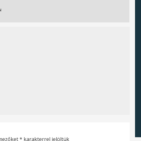
N
 mezőket
*
karakterrel jelöltük