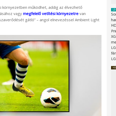
si környezetben működhet, addig az élvezhető
LE
ításához vagy
megfelelő vetítési környezetre
van
So
szaverődését gátló” – angol elnevezéssel Ambient Light
ha
HD
Pr
XG
me
LG
fén
LG
HI