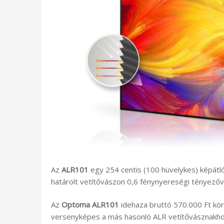
Az
ALR101
egy 254 centis (100 hüvelykes) képátl
határolt vetítővászon 0,6 fénynyereségi tényezővel
Az
Optoma ALR101
idehaza bruttó 570.000 Ft körü
versenyképes a más hasonló ALR vetítővásznakho