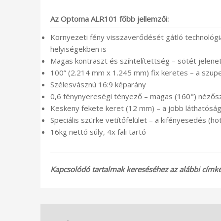
Az
Optoma ALR101 főbb jellemzői:
Környezeti fény visszaverődését gátló technológi
helyiségekben is
Magas kontraszt és színtelítettség – sötét jelene
100” (2.214 mm x 1.245 mm) fix keretes – a szu
Szélesvásznú 16:9 képarány
0,6 fénynyereségi tényező – magas (160°) nézős
Keskeny fekete keret (12 mm) – a jobb láthatósá
Speciális szürke vetítőfelület – a kifényesedés (ho
16kg nettó súly, 4x fali tartó
Kapcsolódó tartalmak kereséséhez az alábbi címkék