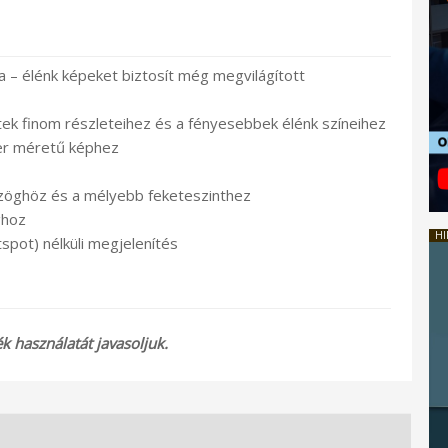
a – élénk képeket biztosít még megvilágított
tek finom részleteihez és a fényesebbek élénk színeihez
per méretű képhez
zöghöz és a mélyebb feketeszinthez
ghoz
HI
tspot) nélküli megjelenítés
 használatát javasoljuk.