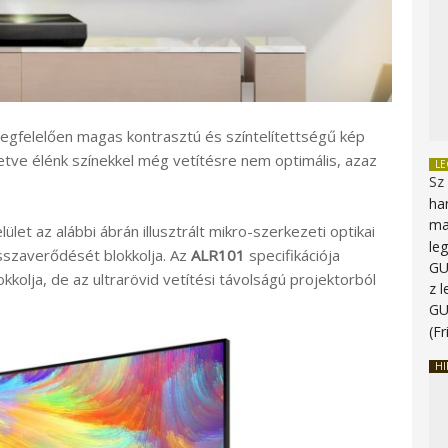
 megfelelően magas kontrasztú és színtelítettségű kép
illetve élénk színekkel még vetítésre nem optimális, azaz
L
Sz
ha
ma
ület az alábbi ábrán illusztrált mikro-szerkezeti optikai
le
visszaverődését blokkolja. Az
ALR101
specifikációja
G
okkolja, de az ultrarövid vetítési távolságú projektorból
z 
G
(Fr
HI