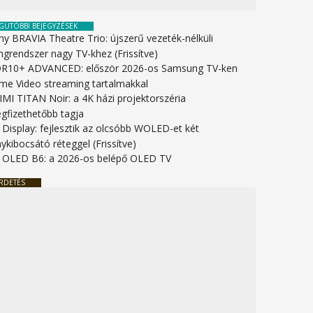
GUTÓBBI BEJEGYZÉSEK
ny BRAVIA Theatre Trio: újszerű vezeték-nélküli
ngrendszer nagy TV-khez (Frissítve)
R10+ ADVANCED: először 2026-os Samsung TV-ken
ime Video streaming tartalmakkal
IMI TITAN Noir: a 4K házi projektorszéria
gfizethetőbb tagja
 Display: fejlesztik az olcsóbb WOLED-et két
ykibocsátó réteggel (Frissítve)
 OLED B6: a 2026-os belépő OLED TV
RDETÉS