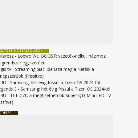
EGUTÓBBI HOZZÁSZÓLÁSOK
 Karesz
-
Loewe We. BOOST: vezeték-nélküli házimozi
ngrendszer egyszerűen
gis tv
-
Streaming piac: idehaza még a Netflix a
gnépszerűbb (Frissítve)
URU
-
Samsung: hét évig frissül a Tizen OS 2024-től
legends 3
-
Samsung: hét évig frissül a Tizen OS 2024-től
URU
-
TCL C7L: a megfizethetőbb Super QD-Mini LED TV
issítve)
RDETÉS