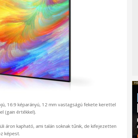
HI
ójú, 16:9 képarányú, 12 mm vastagságú fekete kerettel
 (gain értékkel).
li áron kapható, ami talán soknak tűnik, de kifejezetten
z képest.