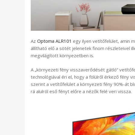
Az
Optoma ALR101
egy ilyen vetítőfelület, amin
állítható elő a sötét jelenetek finom részleteivel 
megvilágított környezetben is.
A „környezeti fény visszaverődését gátló” vetítőfel
technológiával éri el, hogy a fölülről érkező fény 
szerint a vetítőfelület a környezeti fény 90%-át bl
rá alulról eső fényt előre a nézők felé veri vissza.