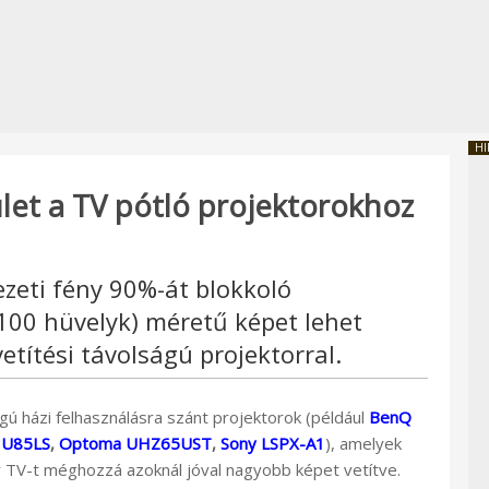
HI
let a TV pótló projektorokhoz
zeti fény 90%-át blokkoló
 (100 hüvelyk) méretű képet lehet
vetítési távolságú projektorral.
gú házi felhasználásra szánt projektorok (például
BenQ
HU85LS
,
Optoma UHZ65UST
,
Sony LSPX-A1
), amelyek
y TV-t méghozzá azoknál jóval nagyobb képet vetítve.