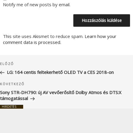
Notify me of new posts by email.
This site uses Akismet to reduce spam.
Learn how your
comment data is processed.
Bejegyzés
Korábbi
ELŐZŐ
navigáció
bejegyzés
LG: 164 centis feltekerhető OLED TV a CES 2018-on
Következő
KÖVETKEZŐ
bejegyzés
Sony STR-DH790: új AV vevőerősítő Dolby Atmos és DTS:X
támogatással
HIRDETÉS