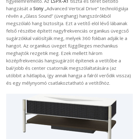
figyelemreméltó. Az
LSPX-A1
tiszta és teret betöltő
hangzását a
Sony
„Advanced Vertical Drive” technológiája
révén a „Glass Sound” (üveghang) hangszórókból
megszólaló hang biztosítja. Ezt a vetítő elöl lévő lábainak
felső részébe épített nagyfrekvenciás organikus üvegcső
sugárzókkal valósítják meg, melyek 360 fokban adják le a
hangot. Az organikus üveget függőleges mechanikus
meghajtók rezgetik meg. Ezek mellett három
középfrekvenciás hangsugárzót építenek a vetítőbe a
bal/jobb és center csatornák megszólaltatására (az
utóbbit a hátlapba, így annak hangja a falról verődik vissza)
és egy mélynyomó csatlakoztatható a vetítőhöz.