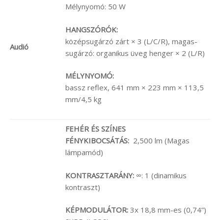
Mélynyomó: 50 W
HANGSZÓRÓK:
középsugárzó zárt × 3 (L/C/R), magas-
Audió
sugárzó: organikus üveg henger × 2 (L/R)
MÉLYNYOMÓ:
bassz reflex, 641 mm × 223 mm × 113,5
mm/4,5 kg
FEHÉR ÉS SZÍNES
FÉNYKIBOCSÁTÁS:
2,500 lm (Magas
lámpamód)
KONTRASZTARÁNY:
∞: 1 (dinamikus
kontraszt)
KÉPMODULÁTOR:
3x 18,8 mm-es (0,74”)