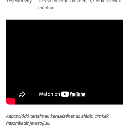
Teljesítmény
475 W működés közben; 0,5 W készenléti
módban
Kapcsolódó tartalmak kereséséhez az alábbi címkék
használatát javasoljuk.