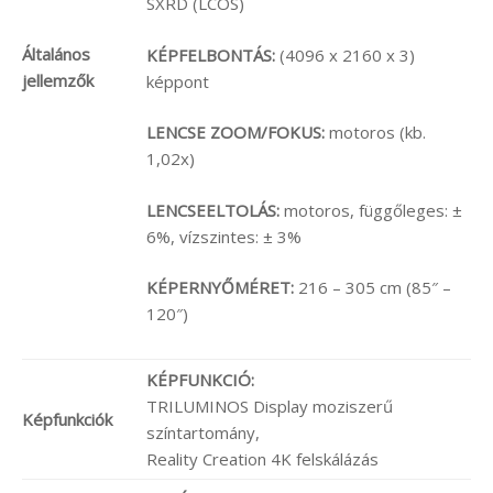
SXRD (LCOS)
Általános
KÉPFELBONTÁS:
(4096 x 2160 x 3)
jellemzők
képpont
LENCSE ZOOM/FOKUS:
motoros (kb.
1,02x)
LENCSEELTOLÁS:
motoros, függőleges: ±
6%, vízszintes: ± 3%
KÉPERNYŐMÉRET:
216 – 305 cm (85″ –
120″)
KÉPFUNKCIÓ:
TRILUMINOS Display moziszerű
Képfunkciók
színtartomány,
Reality Creation 4K felskálázás