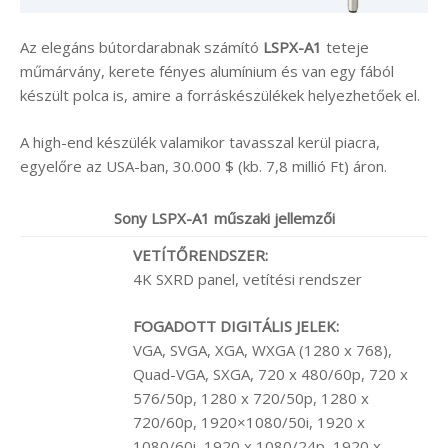
Az elegáns bútordarabnak számító
LSPX-A1
teteje
műmárvány, kerete fényes alumínium és van egy fából
készült polca is, amire a forráskészülékek helyezhetőek el.
A high-end készülék valamikor tavasszal kerül piacra,
egyelőre az USA-ban, 30.000 $ (kb. 7,8 millió Ft) áron.
Sony
LSPX-A1 műszaki jellemzői
VETÍTŐRENDSZER:
4K SXRD panel, vetítési rendszer
FOGADOTT DIGITÁLIS JELEK:
VGA, SVGA, XGA, WXGA (1280 x 768),
Quad-VGA, SXGA, 720 x 480/60p, 720 x
576/50p, 1280 x 720/50p, 1280 x
720/60p, 1920×1080/50i, 1920 x
1080/60i, 1920 x 1080/24p, 1920 x