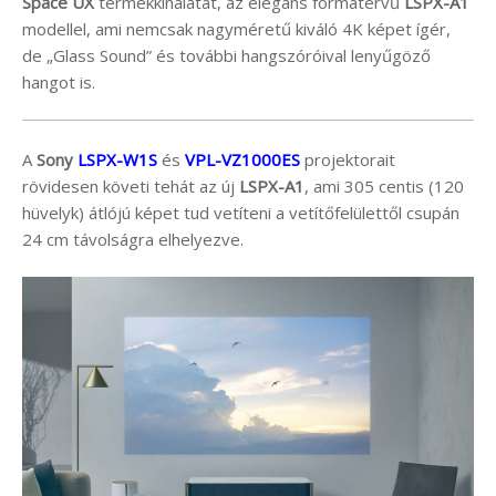
Space UX
termékkínálatát, az elegáns formatervű
LSPX-A1
modellel, ami nemcsak nagyméretű kiváló 4K képet ígér,
de „Glass Sound” és további hangszóróival lenyűgöző
hangot is.
A
Sony
LSPX-W1S
és
VPL-VZ1000ES
projektorait
rövidesen követi tehát az új
LSPX-A1
, ami 305 centis (120
hüvelyk) átlójú képet tud vetíteni a vetítőfelülettől csupán
24 cm távolságra elhelyezve.