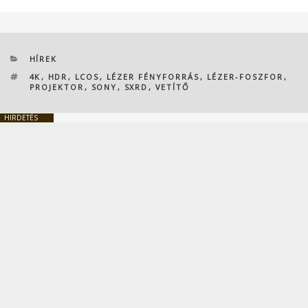
KATEGÓRIÁK
HÍREK
CÍMKÉK
4K
,
HDR
,
LCOS
,
LÉZER FÉNYFORRÁS
,
LÉZER-FOSZFOR
,
PROJEKTOR
,
SONY
,
SXRD
,
VETÍTŐ
HIRDETÉS