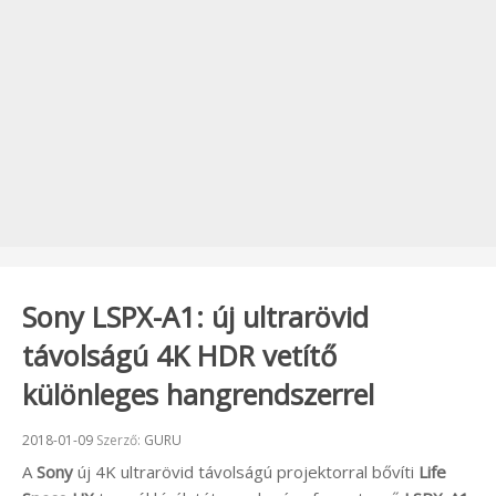
Sony LSPX-A1: új ultrarövid
távolságú 4K HDR vetítő
különleges hangrendszerrel
Beküldve:
2018-01-09
Szerző:
GURU
A
Sony
új 4K ultrarövid távolságú projektorral bővíti
Life