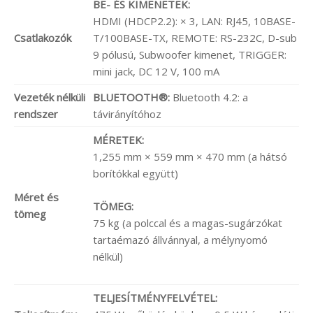
BE- ÉS KIMENETEK:
HDMI (HDCP2.2): × 3, LAN: RJ45, 10BASE-
Csatlakozók
T/100BASE-TX, REMOTE: RS-232C, D-sub
9 pólusú, Subwoofer kimenet, TRIGGER:
mini jack, DC 12 V, 100 mA
Vezeték nélküli
BLUETOOTH®:
Bluetooth 4.2: a
rendszer
távirányítóhoz
MÉRETEK:
1,255 mm × 559 mm × 470 mm (a hátsó
borítókkal együtt)
Méret és
TÖMEG:
tömeg
75 kg (a polccal és a magas-sugárzókat
tartaémazó állvánnyal, a mélynyomó
nélkül)
TELJESÍTMÉNYFELVÉTEL: