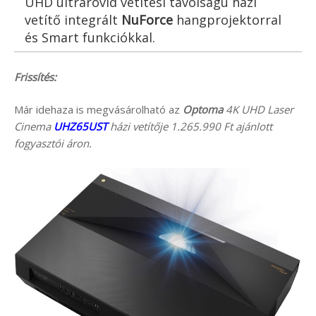
UHD ultrarövid vetítési távolságú házi
vetítő integrált
NuForce
hangprojektorral
és Smart funkciókkal.
Frissítés:
Már idehaza is megvásárolható az
Optoma
4K UHD Laser
Cinema
UHZ65UST
házi vetítője 1.265.990 Ft ajánlott
fogyasztói áron.