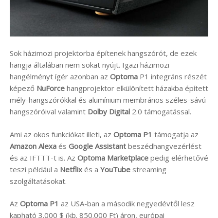
Sok házimozi projektorba építenek hangszórót, de ezek
hangja általában nem sokat nyújt. Igazi házimozi
hangélményt ígér azonban az
Optoma
P1 integráns részét
képező
NuForce
hangprojektor elkülönített házakba épített
mély-hangszórókkal és alumínium membrános széles-sávú
hangszóróival valamint
Dolby Digital
2.0 támogatással.
Ami az okos funkciókat illeti, az
Optoma P1
támogatja az
Amazon Alexa
és
Google Assistant
beszédhangvezérlést
és az IFTTT-t is. Az
Optoma Marketplace
pedig elérhetővé
teszi például a
Netflix
és a
YouTube
streaming
szolgáltatásokat.
Az
Optoma P1
az USA-ban a második negyedévtől lesz
kapható 3.000 $ (kb. 850.000 Ft) áron, európai