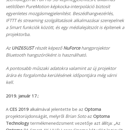
vetítőben PureMotion képkocka-interpoláció biztosít
egyenletes mozgásmegjelenítést. Beszédhangvezérlés,
IFTTT és streaming szolgáltatások alkalmazásai szerepelnek
a Smart funkciók között, és egy médialejátszót is építenek a
projektorba.
Az
UHZ65UST
részét képező
NuForce
hangprojektor
Bluetooth hangszóróként is használható.
A pontosabb műszaki adatokra valamint az új projektor
árára és forgalomba kerülésének időpontjára még várni
kell.
2019. január 17.:
A
CES 2019
alkalmával jelentette be az
Optoma
projektorújdonságát, melyről
Brian Soto
az
Optoma
Technology
termékmenedzsment vezetője azt állítja: „Az