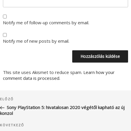
Notify me of follow-up comments by email.
Notify me of new posts by email.
This site uses Akismet to reduce spam.
Learn how your
comment data is processed.
Bejegyzés
Korábbi
ELŐZŐ
navigáció
bejegyzés
Sony PlayStation 5: hivatalosan 2020 végétől kapható az új
konzol
Következő
KÖVETKEZŐ