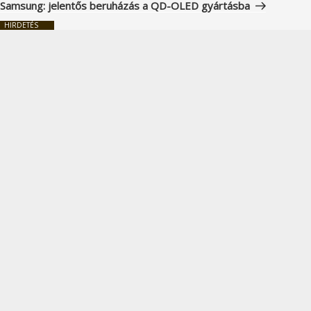
bejegyzés
Samsung: jelentős beruházás a QD-OLED gyártásba
HIRDETÉS