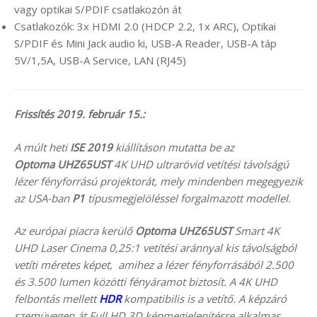
vagy optikai S/PDIF csatlakozón át
Csatlakozók: 3x HDMI 2.0 (HDCP 2.2, 1x ARC), Optikai
S/PDIF és Mini Jack audio ki, USB-A Reader, USB-A táp
5V/1,5A, USB-A Service, LAN (RJ45)
Frissítés 2019. február 15.:
A múlt heti
ISE 2019
kiállításon mutatta be az
Optoma UHZ65UST
4K UHD ultrarövid vetítési távolságú
lézer fényforrású projektorát, mely mindenben megegyezik
az USA-ban
P1
típusmegjelöléssel forgalmazott modellel.
Az európai piacra kerülő
Optoma UHZ65UST
Smart 4K
UHD Laser Cinema 0,25:1 vetítési aránnyal kis távolságból
vetíti méretes képet, amihez a lézer fényforrásából 2.500
és 3.500 lumen közötti fényáramot biztosít. A 4K UHD
felbontás mellett
HDR
kompatibilis is a vetítő. A képzáró
szemüvegen át Full HD 3D képmegjelenítésre alkalmas