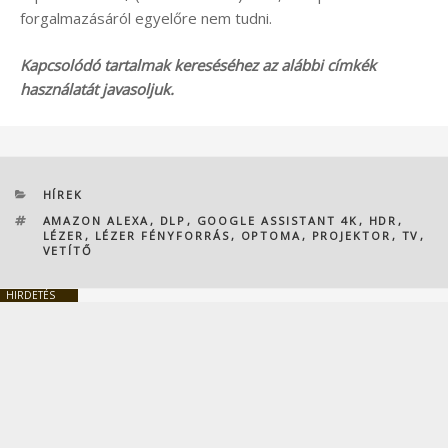
forgalmazásáról egyelőre nem tudni.
Kapcsolódó tartalmak kereséséhez az alábbi címkék
használatát javasoljuk.
KATEGÓRIÁK
HÍREK
CÍMKÉK
AMAZON ALEXA
,
DLP
,
GOOGLE ASSISTANT 4K
,
HDR
,
LÉZER
,
LÉZER FÉNYFORRÁS
,
OPTOMA
,
PROJEKTOR
,
TV
,
VETÍTŐ
HIRDETÉS