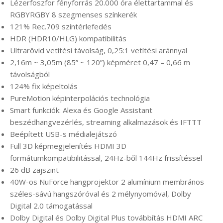
Lézerfoszfor fényforrás 20.000 óra élettartammal és
RGBYRGBY 8 szegmenses színkerék
121% Rec.709 színtérlefedés
HDR (HDR10/HLG) kompatibilitás
Ultrarövid vetítési távolság, 0,25:1 vetítési aránnyal
2,16m ~ 3,05m (85” ~ 120”) képméret 0,47 – 0,66 m
távolságból
124% fix képeltolás
PureMotion képinterpolációs technológia
Smart funkciók: Alexa és Google Assistant
beszédhangvezérlés, streaming alkalmazások és IFTTT
Beépített USB-s médialejátszó
Full 3D képmegjelenítés HDMI 3D
formátumkompatibilitással, 24Hz-ből 144Hz frissítéssel
26 dB zajszint
40W-os NuForce hangprojektor 2 alumínium membrános
széles-sávú hangszóróval és 2 mélynyomóval, Dolby
Digital 2.0 támogatással
Dolby Digital és Dolby Digital Plus továbbítás HDMI ARC