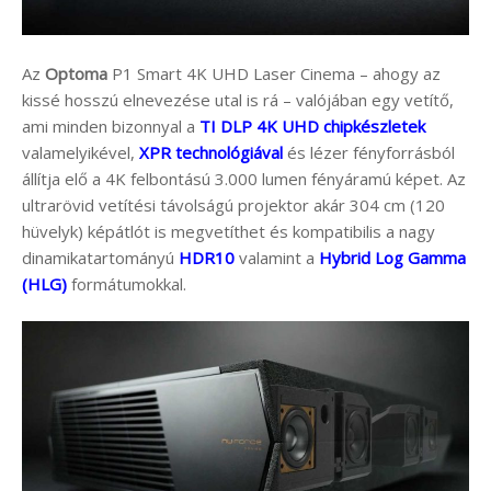
Az
Optoma
P1 Smart 4K UHD Laser Cinema – ahogy az
kissé hosszú elnevezése utal is rá – valójában egy vetítő,
ami minden bizonnyal a
TI DLP 4K UHD chipkészletek
valamelyikével,
XPR technológiával
és lézer fényforrásból
állítja elő a 4K felbontású 3.000 lumen fényáramú képet. Az
ultrarövid vetítési távolságú projektor akár 304 cm (120
hüvelyk) képátlót is megvetíthet és kompatibilis a nagy
dinamikatartományú
HDR10
valamint a
Hybrid Log Gamma
(HLG)
formátumokkal.