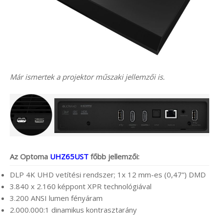
Már ismertek a projektor műszaki jellemzői is.
Az Optoma
UHZ65UST
főbb jellemzői:
DLP 4K UHD vetítési rendszer; 1x 12 mm-es (0,47”) DMD
3.840 x 2.160 képpont XPR technológiával
3.200 ANSI lumen fényáram
2.000.000:1 dinamikus kontrasztarány