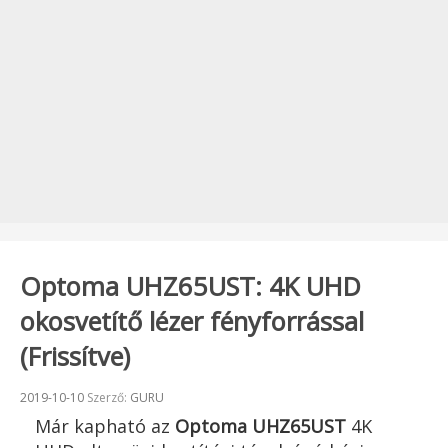
Optoma UHZ65UST: 4K UHD
okosvetítő lézer fényforrással
(Frissítve)
Beküldve:
2019-10-10
Szerző:
GURU
Már kapható az
Optoma
UHZ65UST
4K