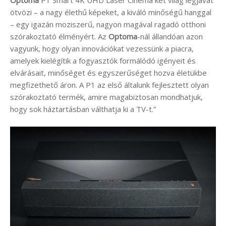
Optoma
P1 Smart 4K UHD Laser Cinema két világ legjavát
ötvözi – a nagy élethű képeket, a kiváló minőségű hanggal
– egy igazán moziszerű, nagyon magával ragadó otthoni
szórakoztató élményért. Az
Optoma
-nál állandóan azon
vagyunk, hogy olyan innovációkat vezessünk a piacra,
amelyek kielégítik a fogyasztók formálódó igényeit és
elvárásait, minőséget és egyszerűséget hozva életükbe
megfizethető áron. A P1 az első általunk fejlesztett olyan
szórakoztató termék, amire magabiztosan mondhatjuk,
hogy sok háztartásban válthatja ki a TV-t.”