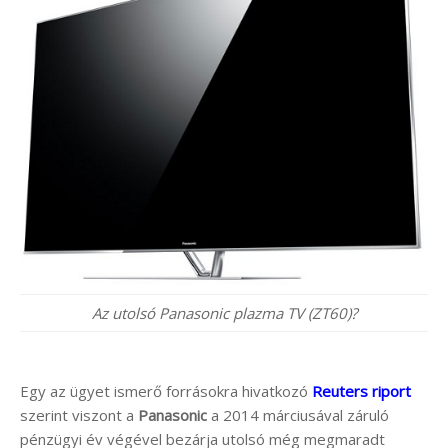
Az utolsó Panasonic plazma TV (ZT60)?
Egy az ügyet ismerő forrásokra hivatkozó
Reuters riport
szerint viszont a
Panasonic
a 2014 márciusával záruló
pénzügyi év végével bezárja utolsó még megmaradt