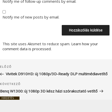
Notify me of follow-up comments by email.
Notify me of new posts by email.
This site uses Akismet to reduce spam.
Learn how your
comment data is processed.
Bejegyzés
Korábbi
ELŐZŐ
navigáció
bejegyzés
Vivitek D910HD: új 1080p/3D-Ready DLP multimédiavetítő
Következő
KÖVETKEZŐ
bejegyzés
Benq W1300: új 1080p 3D kész házi szórakoztató vetítő
HIRDETÉS