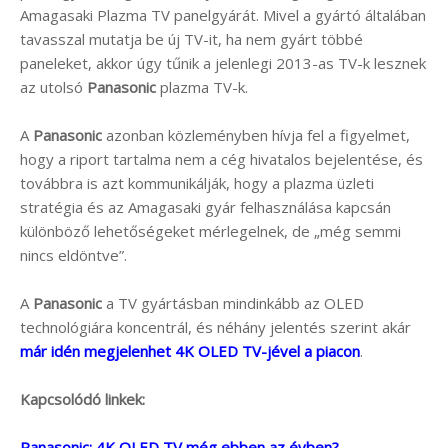
Amagasaki Plazma TV panelgyárát. Mivel a gyártó általában
tavasszal mutatja be új TV-it, ha nem gyárt többé
paneleket, akkor úgy tűnik a jelenlegi 2013-as TV-k lesznek
az utolsó
Panasonic
plazma TV-k.
A
Panasonic
azonban közleményben hívja fel a figyelmet,
hogy a riport tartalma nem a cég hivatalos bejelentése, és
továbbra is azt kommunikálják, hogy a plazma üzleti
stratégia és az Amagasaki gyár felhasználása kapcsán
különböző lehetőségeket mérlegelnek, de „még semmi
nincs eldöntve”.
A
Panasonic
a TV gyártásban mindinkább az OLED
technológiára koncentrál, és néhány jelentés szerint akár
már idén megjelenhet 4K OLED TV-jével a piacon
.
Kapcsolódó linkek:
Panasonic: 4K OLED TV még ebben az évben?