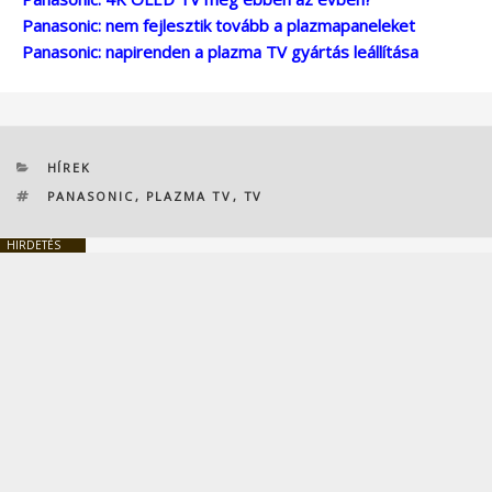
Panasonic: nem fejlesztik tovább a plazmapaneleket
Panasonic: napirenden a plazma TV gyártás leállítása
KATEGÓRIÁK
HÍREK
CÍMKÉK
PANASONIC
,
PLAZMA TV
,
TV
HIRDETÉS