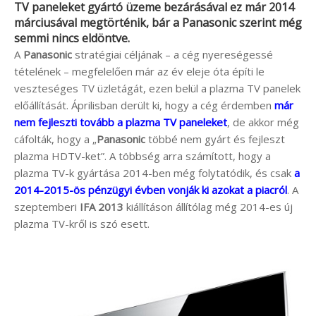
TV paneleket gyártó üzeme bezárásával ez már 2014
márciusával megtörténik, bár a
Panasonic
szerint még
semmi nincs eldöntve.
A
Panasonic
stratégiai céljának – a cég nyereségessé
tételének – megfelelően már az év eleje óta építi le
veszteséges TV üzletágát, ezen belül a plazma TV panelek
előállítását. Áprilisban derült ki, hogy a cég érdemben
már
nem fejleszti tovább a plazma TV paneleket
, de akkor még
cáfolták, hogy a „
Panasonic
többé nem gyárt és fejleszt
plazma HDTV-ket”. A többség arra számított, hogy a
plazma TV-k gyártása 2014-ben még folytatódik, és csak
a
2014-2015-ös pénzügyi évben vonják ki azokat a piacról
. A
szeptemberi
IFA 2013
kiállításon állítólag még 2014-es új
plazma TV-kről is szó esett.