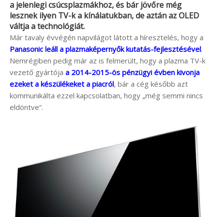
a jelenlegi csúcsplazmákhoz, és bár jövőre még
lesznek ilyen TV-k a kínálatukban, de aztán az OLED
váltja a technológiát.
Már tavaly évvégén napvilágot látott a híresztelés, hogy a
Panasonic leáll a plazmaképernyők kutatás-fejlesztésével
.
Nemrégiben pedig már az is felmerült, hogy a plazma TV-k
vezető gyártója
a 2014-2015-ös pénzügyi évben kivonja
ezeket a készülékeket a piacról
, bár a cég később azt
kommunikálta ezzel kapcsolatban, hogy „még semmi nincs
eldöntve”.