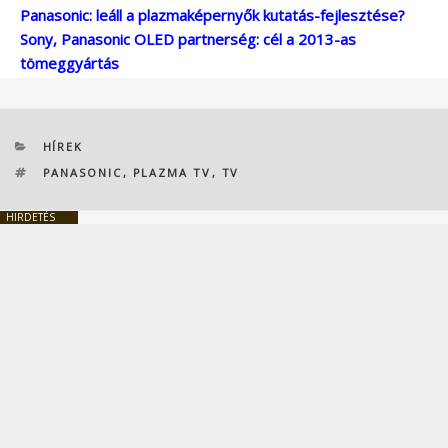
Panasonic: leáll a plazmaképernyők kutatás-fejlesztése?
Sony, Panasonic OLED partnerség: cél a 2013-as
tömeggyártás
KATEGÓRIÁK
HÍREK
CÍMKÉK
PANASONIC
,
PLAZMA TV
,
TV
HIRDETÉS