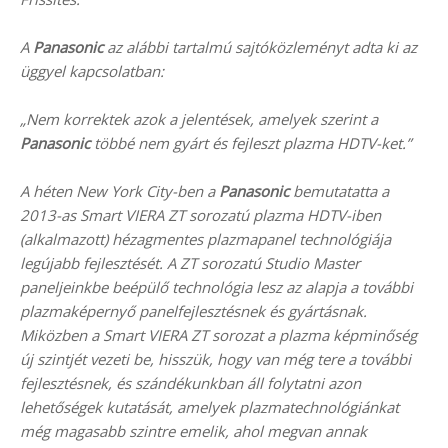
A
Panasonic
az alábbi tartalmú sajtóközleményt adta ki az
üggyel kapcsolatban:
„Nem korrektek azok a jelentések, amelyek szerint a
Panasonic
többé nem gyárt és fejleszt plazma HDTV-ket.”
A héten New York City-ben a
Panasonic
bemutatatta a
2013-as Smart VIERA ZT sorozatú plazma HDTV-iben
(alkalmazott) hézagmentes plazmapanel technológiája
legújabb fejlesztését. A ZT sorozatú Studio Master
paneljeinkbe beépülő technológia lesz az alapja a további
plazmaképernyő panelfejlesztésnek és gyártásnak.
Miközben a Smart VIERA ZT sorozat a plazma képminőség
új szintjét vezeti be, hisszük, hogy van még tere a további
fejlesztésnek, és szándékunkban áll folytatni azon
lehetőségek kutatását, amelyek plazmatechnológiánkat
még magasabb szintre emelik, ahol megvan annak