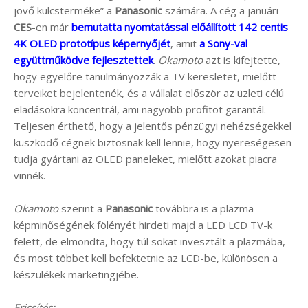
jövő kulcsterméke” a
Panasonic
számára. A cég a januári
CES
-en már
bemutatta nyomtatással előállított 142 centis
4K OLED prototípus képernyőjét
, amit
a Sony-val
együttműködve fejlesztettek
.
Okamoto
azt is kifejtette,
hogy egyelőre tanulmányozzák a TV keresletet, mielőtt
terveiket bejelentenék, és a vállalat először az üzleti célú
eladásokra koncentrál, ami nagyobb profitot garantál.
Teljesen érthető, hogy a jelentős pénzügyi nehézségekkel
küszködő cégnek biztosnak kell lennie, hogy nyereségesen
tudja gyártani az OLED paneleket, mielőtt azokat piacra
vinnék.
Okamoto
szerint a
Panasonic
továbbra is a plazma
képminőségének fölényét hirdeti majd a LED LCD TV-k
felett, de elmondta, hogy túl sokat invesztált a plazmába,
és most többet kell befektetnie az LCD-be, különösen a
készülékek marketingjébe.
Frissítés: