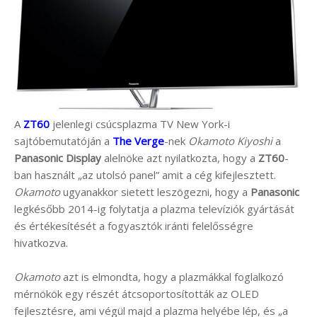
A
ZT60
jelenlegi csúcsplazma TV New York-i
sajtóbemutatóján a
The Verge
-nek
Okamoto Kiyoshi
a
Panasonic Display
alelnöke azt nyilatkozta, hogy a
ZT60
-
ban használt „az utolsó panel” amit a cég kifejlesztett.
Okamoto
ugyanakkor sietett leszögezni, hogy a
Panasonic
legkésőbb 2014-ig folytatja a plazma televíziók gyártását
és értékesítését a fogyasztók iránti felelősségre
hivatkozva.
Okamoto
azt is elmondta, hogy a plazmákkal foglalkozó
mérnökök egy részét átcsoportosították az OLED
fejlesztésre, ami végül majd a plazma helyébe lép, és „a