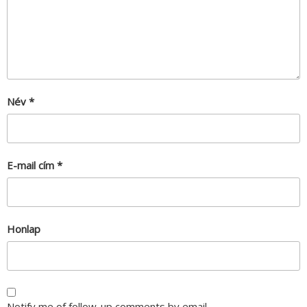
Név
*
E-mail cím
*
Honlap
Notify me of follow-up comments by email.