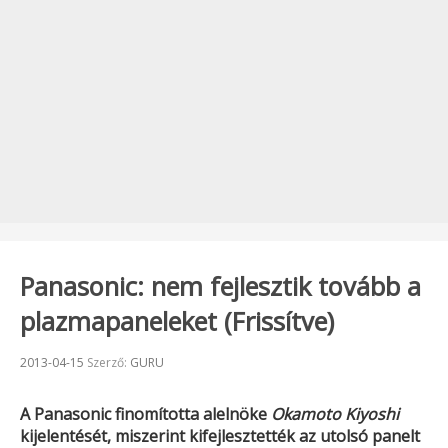
Panasonic: nem fejlesztik tovább a
plazmapaneleket (Frissítve)
Beküldve:
2013-04-15
Szerző:
GURU
A
Panasonic
finomította alelnöke
Okamoto Kiyoshi
kijelentését, miszerint kifejlesztették az utolsó panelt