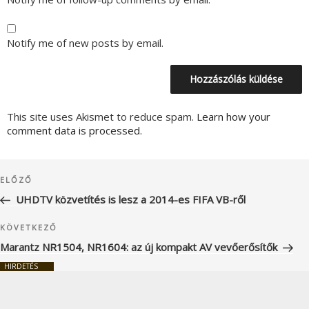
Notify me of new posts by email.
This site uses Akismet to reduce spam.
Learn how your
comment data is processed.
Bejegyzés
Korábbi
ELŐZŐ
navigáció
bejegyzés
UHDTV közvetítés is lesz a 2014-es FIFA VB-ről
Következő
KÖVETKEZŐ
bejegyzés
Marantz NR1504, NR1604: az új kompakt AV vevőerősítők
HIRDETÉS