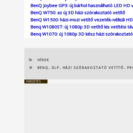
BenQ Joybee GP3: új bárhol használható LED HD v
BenQ W750: az új 3D házi szórakoztató vetítő
BenQ W1500: házi-mozi vetítő vezeték-nélküli HD
Benq W1080ST: új 1080p 3D vetítő kis vetítési tá
Benq W1070: új 1080p 3D kész házi szórakoztató 
KATEGÓRIÁK
HÍREK
CÍMKÉK
BENQ
,
DLP
,
HÁZI SZÓRAKOZTATÓ VETÍTŐ
,
PR
HIRDETÉS