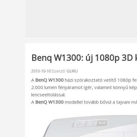
Benq W1300: új 1080p 3D ké
Beküldve:
2013-10-10
Szerző:
GURU
A
BenQ W1300
házi szórakoztató vetítő 1080p fe
2.000 lumen fényáramot ígér, valamint könnyű kép
lencseeltolással.
A
BenQ W1300
modellel tovább bővül a tajvani má