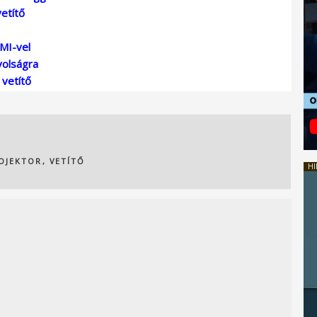
etítő
MI-vel
volságra
vetítő
OJEKTOR
,
VETÍTŐ
HI