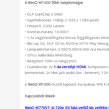
A BenQ W1300 főbb tulajdonságai:
• DLP DarkChip 3 DMD
• Sajátfelbontás: 1080p (1.920 x 1.080 pixel)
• Fényerő: 2.000 Lumen
• Kontrasztarány: 10.000:1
• 1,5x nagyításátfogású lencse függőlegesen eltol
• Blu-ray 3D, DLP 3D és NVIDIA 3DTV Play támog
• Lámpaélettartam: 3.500/5.000/6.000 óra Nor
• ISFccc kalibrálási lehetőség
• Beépített 10W-os hangszóró
• Csatlakozók: 2x
1.4a verziójú HDMI
, komponens 
bemenetek, 2x Mini Jack audió (be-, kimenet), 12
A
BenQ W1300
ősztől kapható Európában 999 € (k
Kapcsolódó linkek:
BenQ W770ST: új 720p 3D házi vetítő kis vetítési 