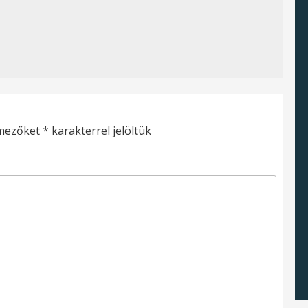
 mezőket
*
karakterrel jelöltük