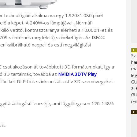
or technológiáit alkalmazva egy 1.920×1.080 pixel
 elő a képet. A 240W-os lámpájával „Normál”
ó vetítő, kontrasztaránya elérheti a 10.000:1-et és
09 színtérnek megfelelő) színeket ígér. Az
ISFccc
en kalibrálható nappali és esti megvilágítási
L
Sz
ha
 csatlakozáson át továbbított 3D formátumokat, így a
ma
ó 3D tartalmak, továbbá az
NVIDIA 3DTV Play
le
ön kell DLP Link szinkronizált aktív 3D szemüvegeket
G
z 
G
(Fr
nagyításátfogású lencséje, ami függőlegesen 120-148%
HI
ik.