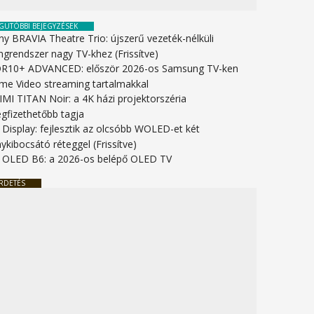
GUTÓBBI BEJEGYZÉSEK
ny BRAVIA Theatre Trio: újszerű vezeték-nélküli
ngrendszer nagy TV-khez (Frissítve)
R10+ ADVANCED: először 2026-os Samsung TV-ken
ime Video streaming tartalmakkal
IMI TITAN Noir: a 4K házi projektorszéria
gfizethetőbb tagja
 Display: fejlesztik az olcsóbb WOLED-et két
ykibocsátó réteggel (Frissítve)
 OLED B6: a 2026-os belépő OLED TV
RDETÉS