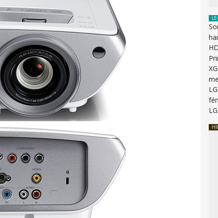
LE
So
ha
HD
Pr
XG
me
LG
fén
LG
HI