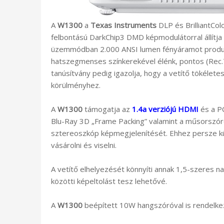
A
W1300
a
Texas Instruments
DLP és BrilliantCol
felbontású DarkChip3 DMD képmodulátorral állítja
üzemmódban 2.000 ANSI lumen fényáramot produkál
hatszegmenses színkerekével élénk, pontos (Rec.7
tanúsítvány pedig igazolja, hogy a vetítő tökéletes
körülményhez.
A
W1300
támogatja az
1.4a verziójú HDMI
és a PC
Blu-Ray 3D „Frame Packing” valamint a műsorszór
sztereoszkóp képmegjelenítését. Ehhez persze kül
vásárolni és viselni.
A vetítő elhelyezését könnyíti annak 1,5-szeres 
közötti képeltolást tesz lehetővé.
A
W1300
beépített 10W hangszóróval is rendelkez