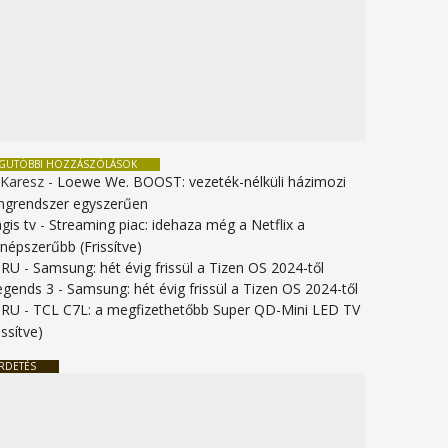
EGUTÓBBI HOZZÁSZÓLÁSOK
 Karesz
-
Loewe We. BOOST: vezeték-nélküli házimozi
ngrendszer egyszerűen
gis tv
-
Streaming piac: idehaza még a Netflix a
gnépszerűbb (Frissítve)
URU
-
Samsung: hét évig frissül a Tizen OS 2024-től
legends 3
-
Samsung: hét évig frissül a Tizen OS 2024-től
URU
-
TCL C7L: a megfizethetőbb Super QD-Mini LED TV
issítve)
RDETÉS