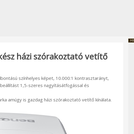
HI
sz házi szórakoztató vetítő
lbontású színhelyes képet, 10.000:1 kontrasztarányt,
beállítást 1,5-szeres nagyításátfogással és
rka amúgy is gazdag házi szórakoztató vetítő kínálata.