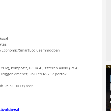
ással
atás
mal/Economic/SmartEco üzemmódban
HI
(YUV), kompozit, PC RGB, sztereo audió (RCA)
V Trigger kimenet, USB és RS232 portok
b. 295.000 Ft) áron.
távolsággal