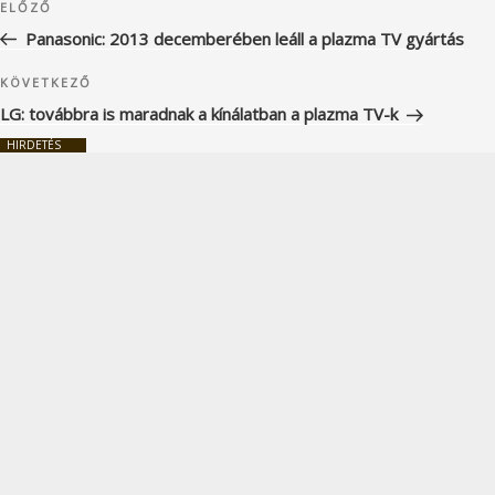
Korábbi
ELŐZŐ
navigáció
bejegyzés
Panasonic: 2013 decemberében leáll a plazma TV gyártás
Következő
KÖVETKEZŐ
bejegyzés
LG: továbbra is maradnak a kínálatban a plazma TV-k
HIRDETÉS