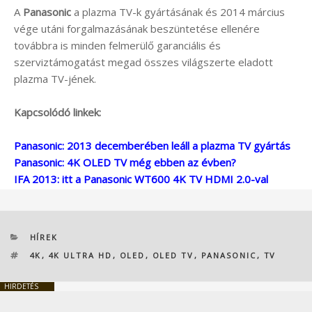
A
Panasonic
a plazma TV-k gyártásának és 2014 március
vége utáni forgalmazásának beszüntetése ellenére
továbbra is minden felmerülő garanciális és
szerviztámogatást megad összes világszerte eladott
plazma TV-jének.
Kapcsolódó linkek:
Panasonic: 2013 decemberében leáll a plazma TV gyártás
Panasonic: 4K OLED TV még ebben az évben?
IFA 2013: itt a Panasonic WT600 4K TV HDMI 2.0-val
KATEGÓRIÁK
HÍREK
CÍMKÉK
4K
,
4K ULTRA HD
,
OLED
,
OLED TV
,
PANASONIC
,
TV
HIRDETÉS