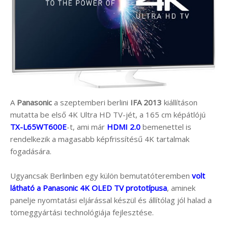
A
Panasonic
a szeptemberi berlini
IFA 2013
kiállításon
mutatta be első 4K Ultra HD TV-jét, a 165 cm képátlójú
TX-L65WT600E
-t, ami már
HDMI 2.0
bemenettel is
rendelkezik a magasabb képfrissítésű 4K tartalmak
fogadására.
Ugyancsak Berlinben egy külön bemutatóteremben
volt
látható a Panasonic 4K OLED TV prototípusa
, aminek
panelje nyomtatási eljárással készül és állítólag jól halad a
tömeggyártási technológiája fejlesztése.