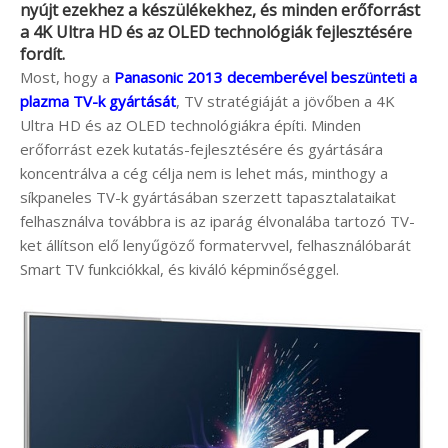
nyújt ezekhez a készülékekhez, és minden erőforrást
a 4K Ultra HD és az OLED technológiák fejlesztésére
fordít.
Most, hogy a
Panasonic 2013 decemberével beszünteti a
plazma TV-k gyártását
, TV stratégiáját a jövőben a 4K
Ultra HD és az OLED technológiákra építi. Minden
erőforrást ezek kutatás-fejlesztésére és gyártására
koncentrálva a cég célja nem is lehet más, minthogy a
síkpaneles TV-k gyártásában szerzett tapasztalataikat
felhasználva továbbra is az iparág élvonalába tartozó TV-
ket állítson elő lenyűgöző formatervvel, felhasználóbarát
Smart TV funkciókkal, és kiváló képminőséggel.