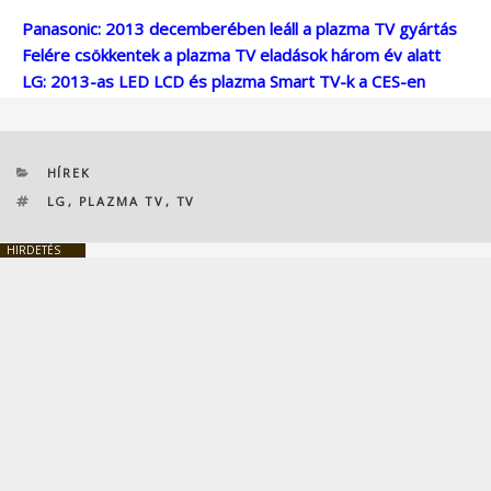
Panasonic: 2013 decemberében leáll a plazma TV gyártás
Felére csökkentek a plazma TV eladások három év alatt
LG: 2013-as LED LCD és plazma Smart TV-k a CES-en
KATEGÓRIÁK
HÍREK
CÍMKÉK
LG
,
PLAZMA TV
,
TV
HIRDETÉS