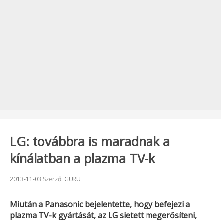
LG: továbbra is maradnak a
kínálatban a plazma TV-k
Beküldve:
2013-11-03
Szerző:
GURU
Miután a
Panasonic
bejelentette, hogy befejezi a
plazma TV-k gyártását, az
LG
sietett megerősíteni,