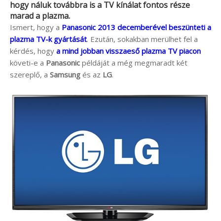
hogy náluk továbbra is a TV kínálat fontos része
marad a plazma.
Ismert, hogy a
Panasonic 2013 decemberével beszünteti a
plazma TV-k gyártását
. Ezután, sokakban merülhet fel a
kérdés, hogy
a mind jobban visszaeső plazma TV piacon
követi-e a
Panasonic
példáját a még megmaradt két
szereplő, a
Samsung
és az
LG
.