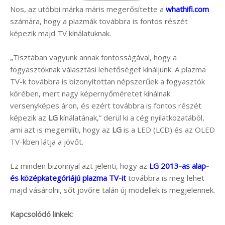
Nos, az utóbbi márka máris megerősítette a
whathifi.com
számára, hogy a plazmák továbbra is fontos részét
képezik majd TV kínálatuknak.
„Tisztában vagyunk annak fontosságával, hogy a
fogyasztóknak választási lehetőséget kínáljunk. A plazma
TV-k továbbra is bizonyítottan népszerűek a fogyasztók
körében, mert nagy képernyőméretet kínálnak
versenyképes áron, és ezért továbbra is fontos részét
képezik az
LG
kínálatának,” derül ki a cég nyilatkozatából,
ami azt is megemlíti, hogy az
LG
is a LED (LCD) és az OLED
TV-kben látja a jövőt.
Ez minden bizonnyal azt jelenti, hogy az
LG 2013-as alap-
és középkategóriájú plazma TV-it
továbbra is meg lehet
majd vásárolni, sőt jövőre talán új modellek is megjelennek.
Kapcsolódó linkek: