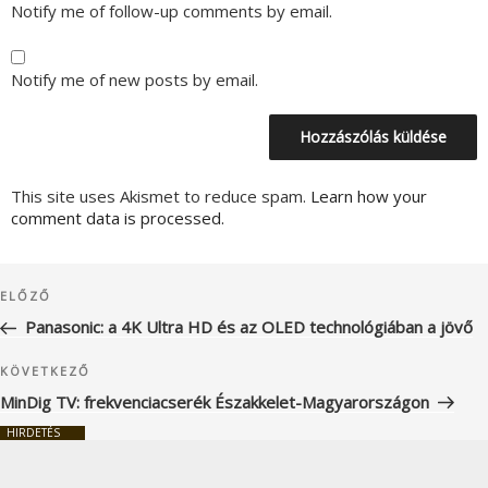
Notify me of follow-up comments by email.
Notify me of new posts by email.
This site uses Akismet to reduce spam.
Learn how your
comment data is processed.
Bejegyzés
Korábbi
ELŐZŐ
navigáció
bejegyzés
Panasonic: a 4K Ultra HD és az OLED technológiában a jövő
Következő
KÖVETKEZŐ
bejegyzés
MinDig TV: frekvenciacserék Északkelet-Magyarországon
HIRDETÉS