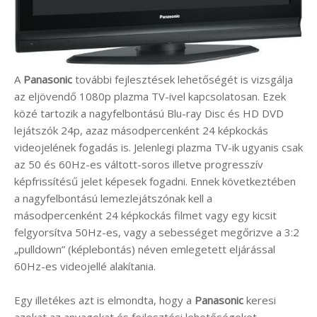
A
Panasonic
további fejlesztések lehetőségét is vizsgálja
az eljövendő 1080p plazma TV-ivel kapcsolatosan. Ezek
közé tartozik a nagyfelbontású Blu-ray Disc és HD DVD
lejátszók 24p, azaz másodpercenként 24 képkockás
videojelének fogadás is. Jelenlegi plazma TV-ik ugyanis csak
az 50 és 60Hz-es váltott-soros illetve progresszív
képfrissítésű jelet képesek fogadni. Ennek következtében
a nagyfelbontású lemezlejátszónak kell a
másodpercenként 24 képkockás filmet vagy egy kicsit
felgyorsítva 50Hz-es, vagy a sebességet megőrizve a 3:2
„pulldown” (képlebontás) néven emlegetett eljárással
60Hz-es videojellé alakítania.
Egy illetékes azt is elmondta, hogy a
Panasonic
keresi