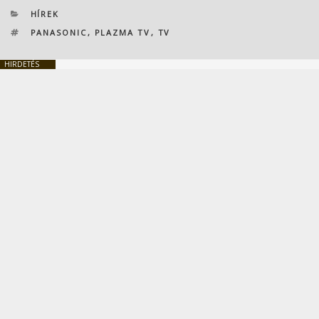
KATEGÓRIÁK
HÍREK
CÍMKÉK
PANASONIC
,
PLAZMA TV
,
TV
HIRDETÉS