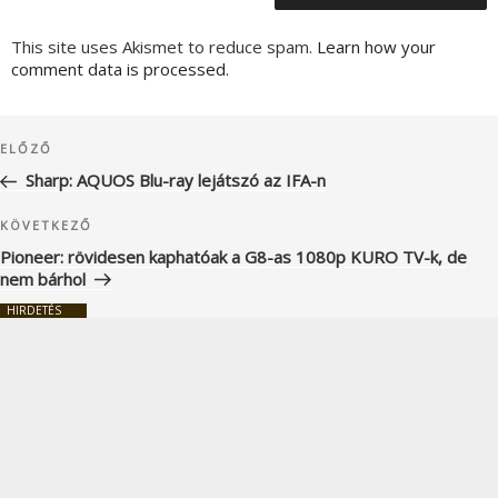
This site uses Akismet to reduce spam.
Learn how your
comment data is processed.
Bejegyzés
Korábbi
ELŐZŐ
navigáció
bejegyzés
Sharp: AQUOS Blu-ray lejátszó az IFA-n
Következő
KÖVETKEZŐ
bejegyzés
Pioneer: rövidesen kaphatóak a G8-as 1080p KURO TV-k, de
nem bárhol
HIRDETÉS