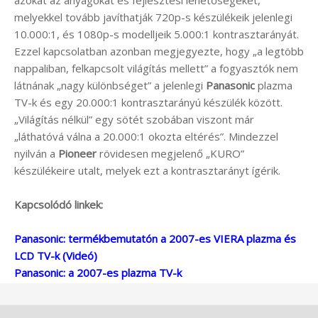
azokat az anyagokat és fejlesztési lehetőségeket,
melyekkel tovább javíthatják 720p-s készülékeik jelenlegi
10.000:1, és 1080p-s modelljeik 5.000:1 kontrasztarányát.
Ezzel kapcsolatban azonban megjegyezte, hogy „a legtöbb
nappaliban, felkapcsolt világítás mellett” a fogyasztók nem
látnának „nagy különbséget” a jelenlegi
Panasonic
plazma
TV-k és egy 20.000:1 kontrasztarányú készülék között.
„Világítás nélkül” egy sötét szobában viszont már
„láthatóvá válna a 20.000:1 okozta eltérés”. Mindezzel
nyilván a
Pioneer
rövidesen megjelenő „KURO”
készülékeire utalt, melyek ezt a kontrasztarányt ígérik.
Kapcsolódó linkek:
Panasonic: termékbemutatón a 2007-es VIERA plazma és
LCD TV-k (Videó)
Panasonic: a 2007-es plazma TV-k