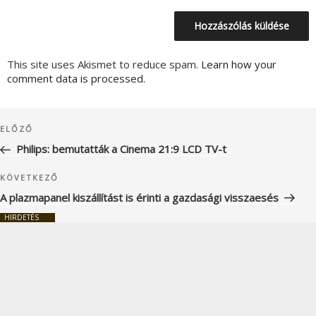
This site uses Akismet to reduce spam.
Learn how your
comment data is processed.
Bejegyzés
Korábbi
ELŐZŐ
navigáció
bejegyzés
Philips: bemutatták a Cinema 21:9 LCD TV-t
Következő
KÖVETKEZŐ
bejegyzés
A plazmapanel kiszállítást is érinti a gazdasági visszaesés
HIRDETÉS