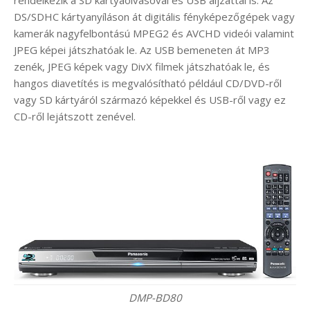
DS/SDHC kártyanyíláson át digitális fényképezőgépek vagy
kamerák nagyfelbontású MPEG2 és AVCHD videói valamint
JPEG képei játszhatóak le. Az USB bemeneten át MP3
zenék, JPEG képek vagy DivX filmek játszhatóak le, és
hangos diavetítés is megvalósítható például CD/DVD-ről
vagy SD kártyáról származó képekkel és USB-ről vagy ez
CD-ről lejátszott zenével.
DMP-BD80