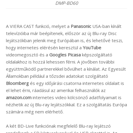
DMP-BD60
A VIERA CAST funkció, melyet a
Panasonic
USA-ban kínált
televízióiba már beépítenek, először az új Blu-ray Disc
lejátszókban jelenik meg Európában is, és lehetővé teszi,
hogy internetes elérésén keresztül a
YouTube
videomegosztó és a
Googles Picasa
képszolgáltató
oldalakhoz is hozzá lehessen férni. A jövőben további
együttműködő partnerekkel bővülhet a kínálat. Az Egyesült
Államokban például a tőzsdei adatokat szolgáltató
Bloomberg
és egy időjárási csatorna internetes oldalait is
el lehet érni, ráadásul az amerikai felhasználók az
amazon.com
internetes video kölcsönző adatfolyamait is
nézhetik az új Blu-ray lejátszókkal. Ez a szolgáltatás Európa
számára még nem elérhető.
A két BD-Live funkciónak megfelelő Blu-ray lejátszó
rendelkezik a SD kártyaolvasóval és USB aljzattal is. Az