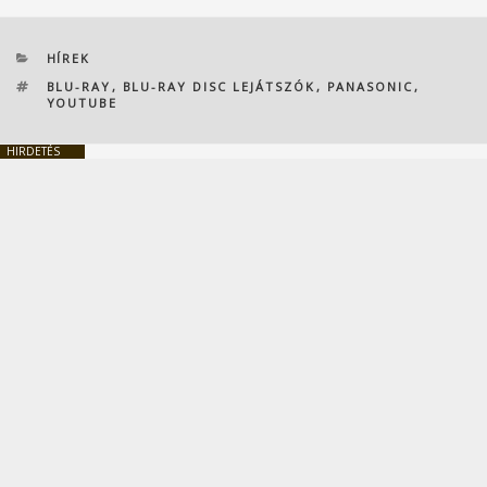
KATEGÓRIÁK
HÍREK
CÍMKÉK
BLU-RAY
,
BLU-RAY DISC LEJÁTSZÓK
,
PANASONIC
,
YOUTUBE
HIRDETÉS