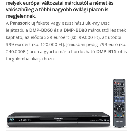
melyek európai változatai márciustól a német és
valószínűleg a többi nagyobb óvilági piacon is
megjelennek.
A
Panasonic
új fekete vagy ezüst házú Blu-ray Disc
lejátszói, a
DMP-BD60
és a
DMP-BD80
márciustól lesznek
kapható, az előbbi 329 euróért (kb. 99.000 Ft), az utóbbi
399 euróért (kb. 120.000 Ft). Júniusban pedig 799 euró (kb.
240.000Ft) áron a gyártó már a hordozható
DMP-B15
-öt is
forgalomba akarja hozni.