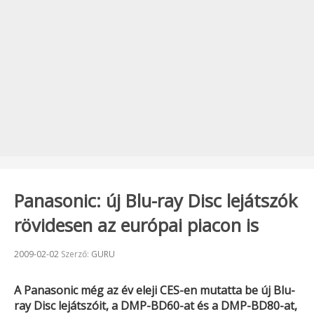
Panasonic: új Blu-ray Disc lejátszók
rövidesen az európai piacon is
Beküldve:
2009-02-02
Szerző:
GURU
A
Panasonic
még az év eleji
CES
-en mutatta be új Blu-
ray Disc lejátszóit, a
DMP-BD60
-at és a
DMP-BD80
-at,