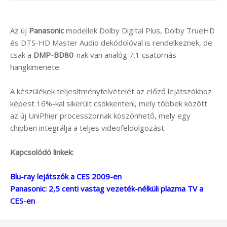
Az új
Panasonic
modellek Dolby Digital Plus, Dolby TrueHD
és DTS-HD Master Audio dekódolóval is rendelkeznek, de
csak a
DMP-BD80
-nak van analóg 7.1 csatornás
hangkimenete.
A készülékek teljesítményfelvételét az előző lejátszókhoz
képest 16%-kal sikerült csökkenteni, mely többek között
az új UniPhier processzornak köszönhető, mely egy
chipben integrálja a teljes videofeldolgozást.
Kapcsolódó linkek:
Blu-ray lejátszók a CES 2009-en
Panasonic: 2,5 centi vastag vezeték-nélküli plazma TV a
CES-en