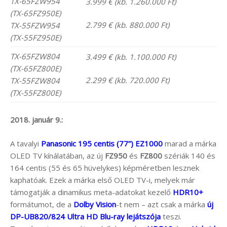
TX-65FZW954
3.999 € (kb. 1.260.000 Ft)
(TX-65FZ950E)
2.799 € (kb. 880.000 Ft)
TX-55FZW954
(TX-55FZ950E)
TX-65FZW804
3.499 € (kb. 1.100.000 Ft)
(TX-65FZ800E)
2.299 € (kb. 720.000 Ft)
TX-55FZW804
(TX-55FZ800E)
2018. január 9.:
A tavalyi
Panasonic 195 centis (77”) EZ1000
marad a márka
OLED TV kínálatában, az új
FZ950
és
FZ800
szériák 140 és
164 centis (55 és 65 hüvelykes) képméretben lesznek
kaphatóak. Ezek a márka első OLED TV-i, melyek már
támogatják a dinamikus meta-adatokat kezelő
HDR10+
formátumot, de a
Dolby Vision
-t nem – azt csak a márka
új
DP-UB820/824 Ultra HD Blu-ray lejátszója
teszi.