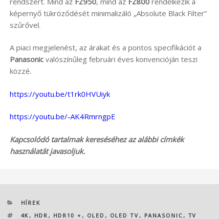
rendszert. Mind az
FZ950
, mind az
FZ800
rendelkezik a
képernyő tükröződését minimalizáló „Absolute Black Filter”
szűrővel.
A piaci megjelenést, az árakat és a pontos specifikációt a
Panasonic
valószínűleg februári éves konvencióján teszi
közzé.
https://youtu.be/t1rk0HVUiyk
https://youtu.be/-AK4RmrngpE
Kapcsolódó tartalmak kereséséhez az alábbi címkék
használatát javasoljuk.
KATEGÓRIÁK
HÍREK
CÍMKÉK
4K
,
HDR
,
HDR10 +
,
OLED
,
OLED TV
,
PANASONIC
,
TV