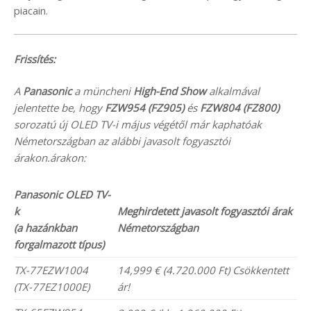
piacain.
Frissítés:
A
Panasonic
a müncheni
High-End Show
alkalmával
jelentette be, hogy
FZW954 (FZ905)
és
FZW804 (FZ800)
sorozatú új OLED TV-i május végétől már kaphatóak
Németországban az alábbi javasolt fogyasztói
árakon.árakon:
Panasonic OLED TV-
k
Meghirdetett javasolt fogyasztói árak
(a hazánkban
Németországban
forgalmazott típus)
TX-77EZW1004
14,999 € (4.720.000 Ft) Csökkentett
(TX-77EZ1000E)
ár!