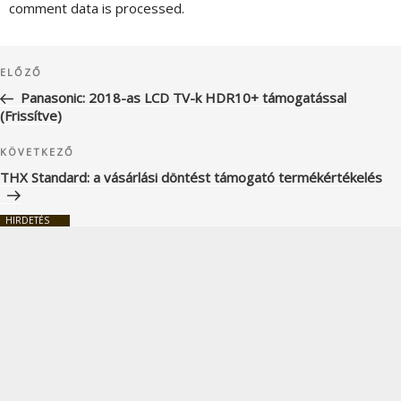
comment data is processed.
Bejegyzés
Korábbi
ELŐZŐ
navigáció
bejegyzés
Panasonic: 2018-as LCD TV-k HDR10+ támogatással
(Frissítve)
Következő
KÖVETKEZŐ
bejegyzés
THX Standard: a vásárlási döntést támogató termékértékelés
HIRDETÉS