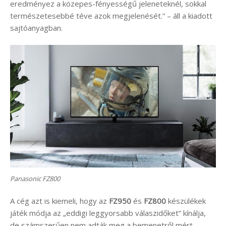
eredményez a közepes-fényességű jeleneteknél, sokkal
természetesebbé téve azok megjelenését.” – áll a kiadott
sajtóanyagban.
Panasonic FZ800
A cég azt is kiemeli, hogy az
FZ950
és
FZ800
készülékek
játék módja az „eddigi leggyorsabb válaszidőket” kínálja,
de számszerűen nem adták meg a bemenetről mért