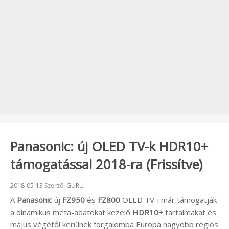
Panasonic: új OLED TV-k HDR10+
támogatással 2018-ra (Frissítve)
Beküldve:
2018-05-13
Szerző:
GURU
A
Panasonic
új
FZ950
és
FZ800
OLED TV-i már támogatják
a dinamikus meta-adatokat kezelő
HDR10+
tartalmakat és
május végétől kerülnek forgalomba Európa nagyobb régiós