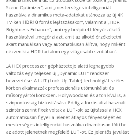
alkalmaznak bennük. Ez utóbbiak közé tartozik a „Dynamic
Scene Optimizer”, ami „mesterséges intelligenciát
használva a dinamikus meta-adatokat utánozza az új 4K
TV-ken
HDR10
forrás lejátszásakor”, valamint a „HDR
Brightness Enhancer”, ami egy beépített fényérzékelő
használatával „megőrzi azt, amit az alkotó érzékeltetni
akart manuálisan vagy automatikusan állítva, hogy miként
nézzen ki a HDR tartalom egy világosabb szobában”.
„A HCX processzor gépházteteje alatti legnagyobb
változás egy teljesen új „Dynamic LUT” rendszer
bevezetése. A LUT (Look-Up Table) technológiát széles
körben alkalmazzák professzionális utómunkálati és
műsorgyártói körökben, Hollywoodban és azon kívül is, a
színpontosság biztosítására. Eddig a forrás által használt
színtér szerint fixek voltak a LUT-ok; az újítással a HCX
automatikusan figyeli a jelenet átlagos fényességét és
mesterséges intelligenciát használva dinamikusan tölti be
az adott jelenetnek megfelelő LUT-ot. Ez jelentős javulást