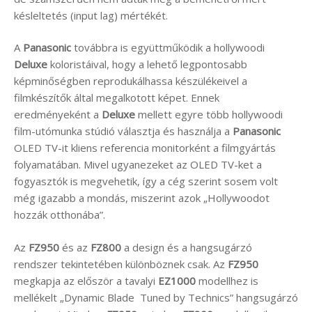
késleltetés (input lag) mértékét.
A
Panasonic
továbbra is együttműködik a hollywoodi
Deluxe
koloristáival, hogy a lehető legpontosabb
képminőségben reprodukálhassa készülékeivel a
filmkészítők által megalkotott képet. Ennek
eredményeként a
Deluxe
mellett egyre több hollywoodi
film-utómunka stúdió választja és használja a
Panasonic
OLED TV-it kliens referencia monitorként a filmgyártás
folyamatában. Mivel ugyanezeket az OLED TV-ket a
fogyasztók is megvehetik, így a cég szerint sosem volt
még igazabb a mondás, miszerint azok „Hollywoodot
hozzák otthonába”.
Az
FZ950
és az
FZ800
a design és a hangsugárzó
rendszer tekintetében különböznek csak. Az
FZ950
megkapja az először a tavalyi
EZ1000
modellhez is
mellékelt „Dynamic Blade Tuned by Technics” hangsugárzó