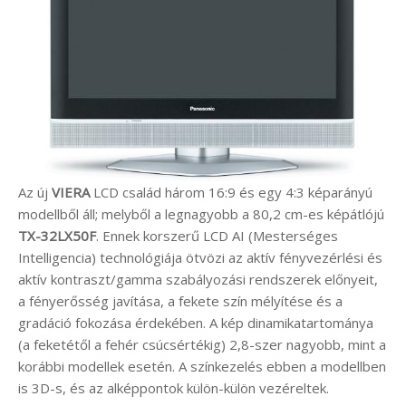
Az új
VIERA
LCD család három 16:9 és egy 4:3 képarányú
modellből áll; melyből a legnagyobb a 80,2 cm-es képátlójú
TX-32LX50F
. Ennek korszerű LCD AI (Mesterséges
Intelligencia) technológiája ötvözi az aktív fényvezérlési és
aktív kontraszt/gamma szabályozási rendszerek előnyeit,
a fényerősség javítása, a fekete szín mélyítése és a
gradáció fokozása érdekében. A kép dinamikatartománya
(a feketétől a fehér csúcsértékig) 2,8-szer nagyobb, mint a
korábbi modellek esetén. A színkezelés ebben a modellben
is 3D-s, és az alképpontok külön-külön vezéreltek.