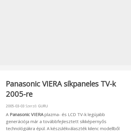
Panasonic VIERA síkpaneles TV-k
2005-re
Beküldve:
2005-03-03
Szerző:
GURU
A
Panasonic VIERA
plazma- és LCD TV-k legújabb
generációja már a továbbfejlesztett síkképernyős
technológiákra épül. A készülékválaszték kilenc modellből