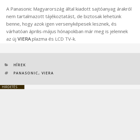
A Panasonic Magyarország által kiadott sajtóanyag árakról
nem tartalmazott tájékoztatást, de biztosak lehetünk
benne, hogy azok igen versenyképesek lesznek, és
várhatóan április-május hónapokban már meg is jelennek
az új
VIERA
plazma és LCD TV-k.
KATEGÓRIÁK
HÍREK
CÍMKÉK
PANASONIC
,
VIERA
HIRDETÉS