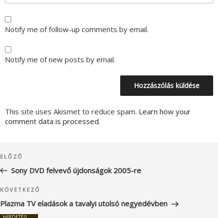
Notify me of follow-up comments by email.
Notify me of new posts by email.
This site uses Akismet to reduce spam.
Learn how your
comment data is processed.
Bejegyzés
Korábbi
ELŐZŐ
navigáció
bejegyzés
Sony DVD felvevő újdonságok 2005-re
Következő
KÖVETKEZŐ
bejegyzés
Plazma TV eladások a tavalyi utolsó negyedévben
HIRDETÉS