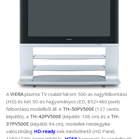
A
VIERA
plazma TV család három 500-as nagyfelbontású
(HD) és két 50-es hagyományos (ED, 852×480 pixel)
felbontású modellből áll. A
TH-50PV500E
(127 centis
képátló), a
TH-42PV500E
(képátló: 106 cm) és a
TH-
37PV500E
(képátló 94 cm), modellek mindegyike
valószínűleg
HD-ready
-nek minősíthető (HD Panel,
1080i/720p kompatibilitás,
HDMI
bemenet) és rendelkezik