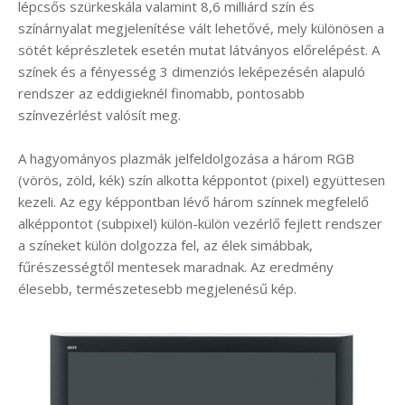
lépcsős szürkeskála valamint 8,6 milliárd szín és
színárnyalat megjelenítése vált lehetővé, mely különösen a
sötét képrészletek esetén mutat látványos előrelépést. A
színek és a fényesség 3 dimenziós leképezésén alapuló
rendszer az eddigieknél finomabb, pontosabb
színvezérlést valósít meg.
A hagyományos plazmák jelfeldolgozása a három RGB
(vörös, zöld, kék) szín alkotta képpontot (pixel) együttesen
kezeli. Az egy képpontban lévő három színnek megfelelő
alképpontot (subpixel) külön-külön vezérlő fejlett rendszer
a színeket külön dolgozza fel, az élek simábbak,
fűrészességtől mentesek maradnak. Az eredmény
élesebb, természetesebb megjelenésű kép.