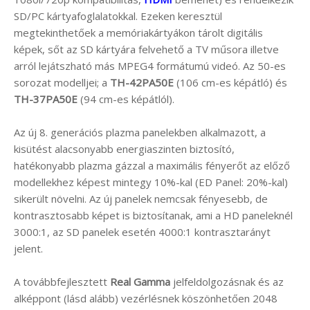
SD/PC kártyafoglalatokkal. Ezeken keresztül
megtekinthetőek a memóriakártyákon tárolt digitális
képek, sőt az SD kártyára felvehető a TV műsora illetve
arról lejátszható más MPEG4 formátumú videó. Az 50-es
sorozat modelljei; a
TH-42PA50E
(106 cm-es képátló) és
TH-37PA50E
(94 cm-es képátlól).
Az új 8. generációs plazma panelekben alkalmazott, a
kisütést alacsonyabb energiaszinten biztosító,
hatékonyabb plazma gázzal a maximális fényerőt az előző
modellekhez képest mintegy 10%-kal (ED Panel: 20%-kal)
sikerült növelni. Az új panelek nemcsak fényesebb, de
kontrasztosabb képet is biztosítanak, ami a HD paneleknél
3000:1, az SD panelek esetén 4000:1 kontrasztarányt
jelent.
A továbbfejlesztett
Real Gamma
jelfeldolgozásnak és az
alképpont (lásd alább) vezérlésnek köszönhetően 2048