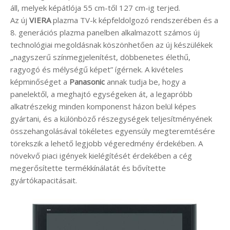
áll, melyek képátlója 55 cm-től 127 cm-ig terjed.
Az új
VIERA
plazma TV-k képfeldolgozó rendszerében és a
8. generációs plazma panelben alkalmazott számos új
technológiai megoldásnak köszönhetően az új készülékek
„nagyszerű színmegjelenítést, döbbenetes élethű,
ragyogó és mélységű képet” ígérnek. A kivételes
képminőséget a
Panasonic
annak tudja be, hogy a
panelektől, a meghajtó egységeken át, a legapróbb
alkatrészekig minden komponenst házon belül képes
gyártani, és a különböző részegységek teljesítményének
összehangolásával tökéletes egyensúly megteremtésére
törekszik a lehető legjobb végeredmény érdekében. A
növekvő piaci igények kielégítését érdekében a cég
megerősítette termékkínálatát és bővítette
gyártókapacitásait.