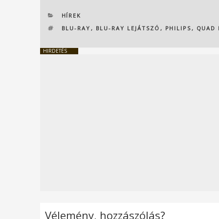
KATEGÓRIÁK
HÍREK
CÍMKÉK
BLU-RAY
,
BLU-RAY LEJÁTSZÓ
,
PHILIPS
,
QUAD 
HIRDETÉS
Vélemény, hozzászólás?