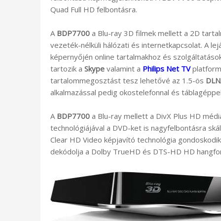
Quad Full HD felbontásra.
A
BDP7700
a Blu-ray 3D filmek mellett a 2D tarta
vezeték-nélküli hálózati és internetkapcsolat. A l
képernyőjén online tartalmakhoz és szolgáltatások
tartozik a
Skype
valamint a
Philips Net TV
platform
tartalommegosztást tesz lehetővé az 1.5-ös
DLN
alkalmazással pedig okostelefonnal és táblagéppel 
A
BDP7700
a Blu-ray mellett a DivX Plus HD médi
technológiájával a DVD-ket is nagyfelbontásra skál
Clear HD Video képjavító technológia gondoskodik.
dekódolja a Dolby TrueHD és DTS-HD HD hangfo