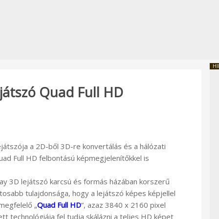
HI
ejátszó Quad Full HD
játszója a 2D-ből 3D-re konvertálás és a hálózati
uad Full HD felbontású képmegjelenítőkkel is
ay 3D lejátszó karcsú és formás házában korszerű
tosabb tulajdonsága, hogy a lejátszó képes képjellel
megfelelő „
Quad Full HD
”, azaz 3840 x 2160 pixel
tt technológiája fel tudja skálázni a teljes HD képet