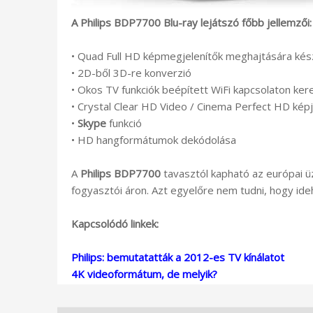
A Philips BDP7700 Blu-ray lejátszó főbb jellemzői:
• Quad Full HD képmegjelenítők meghajtására kés
• 2D-ből 3D-re konverzió
• Okos TV funkciók beépített WiFi kapcsolaton ker
• Crystal Clear HD Video / Cinema Perfect HD képj
•
Skype
funkció
• HD hangformátumok dekódolása
A
Philips BDP7700
tavasztól kapható az európai üz
fogyasztói áron. Azt egyelőre nem tudni, hogy ide
Kapcsolódó linkek:
Philips: bemutatatták a 2012-es TV kínálatot
4K videoformátum, de melyik?