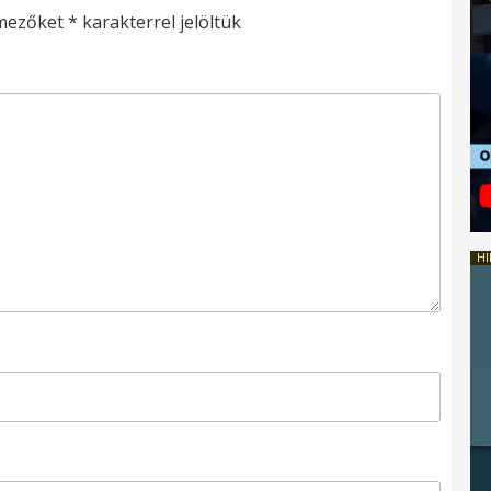
 mezőket
*
karakterrel jelöltük
HI