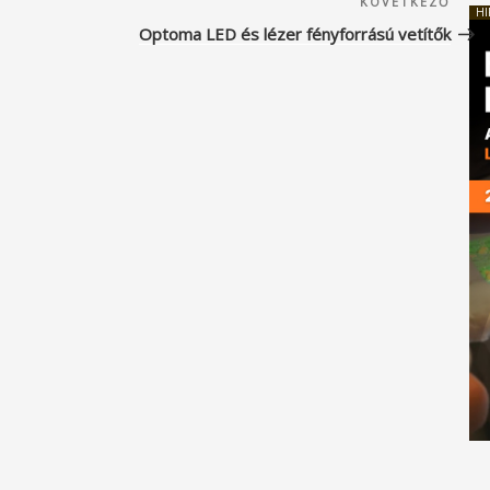
Köve
KÖVETKEZŐ
HI
beje
Optoma LED és lézer fényforrású vetítők