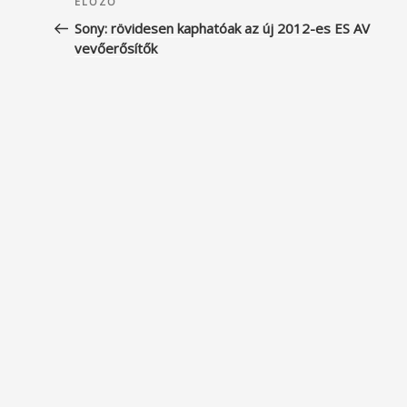
Korábbi
ELŐZŐ
navigáció
bejegyzés
Sony: rövidesen kaphatóak az új 2012-es ES AV
vevőerősítők