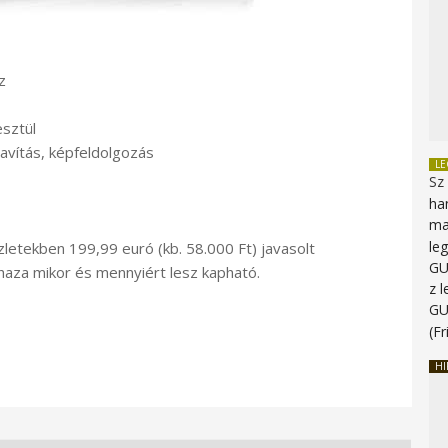
z
esztül
avítás, képfeldolgozás
L
Sz
ha
ma
le
letekben 199,99 euró (kb. 58.000 Ft) javasolt
G
haza mikor és mennyiért lesz kapható.
z 
G
(Fr
HI