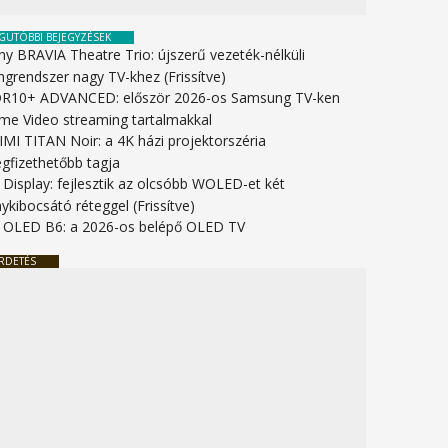
GUTÓBBI BEJEGYZÉSEK
ny BRAVIA Theatre Trio: újszerű vezeték-nélküli
ngrendszer nagy TV-khez (Frissítve)
R10+ ADVANCED: először 2026-os Samsung TV-ken
ime Video streaming tartalmakkal
IMI TITAN Noir: a 4K házi projektorszéria
gfizethetőbb tagja
 Display: fejlesztik az olcsóbb WOLED-et két
ykibocsátó réteggel (Frissítve)
 OLED B6: a 2026-os belépő OLED TV
RDETÉS