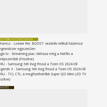
EGUTÓBBI HOZZÁSZÓLÁSOK
 Karesz
-
Loewe We. BOOST: vezeték-nélküli házimozi
ngrendszer egyszerűen
gis tv
-
Streaming piac: idehaza még a Netflix a
gnépszerűbb (Frissítve)
URU
-
Samsung: hét évig frissül a Tizen OS 2024-től
legends 3
-
Samsung: hét évig frissül a Tizen OS 2024-től
URU
-
TCL C7L: a megfizethetőbb Super QD-Mini LED TV
issítve)
RDETÉS