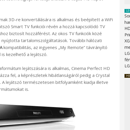
LE
So
lmak 3D-re konvertálására is alkalmas és beépített a WiFi
ha
ejátszó Smart TV funkciói révén a hozzá kapcsolódó TV
HD
hoz biztosít hozzáférést. Az okos TV funkciók közé
Pr
 nyújtotta tartalomszolgáltatások. További hálózati
XG
A
kompatibilitás, az ingyenes „My Remote” távirányító
me
LG
is kezelhető a lejátszó.
fén
LG
aformátum lejátszására is alkalmas, Cinema Perfect HD
ázza fel, a képrészletek hibátlanságáról pedig a Crystal
HI
 A lejátszó természetesen bitfolyamként kiadja illetve
rmátumokat is.