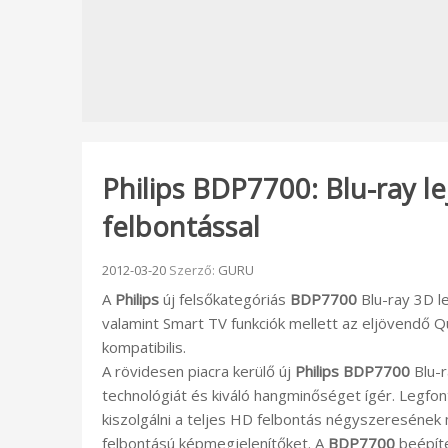
Philips BDP7700: Blu-ray l
felbontással
Beküldve:
2012-03-20
Szerző:
GURU
A
Philips
új felsőkategóriás
BDP7700
Blu-ray 3D le
valamint Smart TV funkciók mellett az eljövendő Q
kompatibilis.
A rövidesen piacra kerülő új
Philips BDP7700
Blu-r
technológiát és kiváló hangminőséget ígér. Legfon
kiszolgálni a teljes HD felbontás négyszeresének 
felbontású képmegjelenítőket. A
BDP7700
beépíte