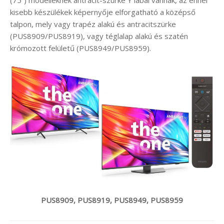
kisebb készülékek képernyője elforgatható a középső
talpon, mely vagy trapéz alakú és antracitszürke
(PUS8909/PUS8919), vagy téglalap alakú és szatén
krómozott felületű (PUS8949/PUS8959).
PUS8909, PUS8919, PUS8949, PUS8959