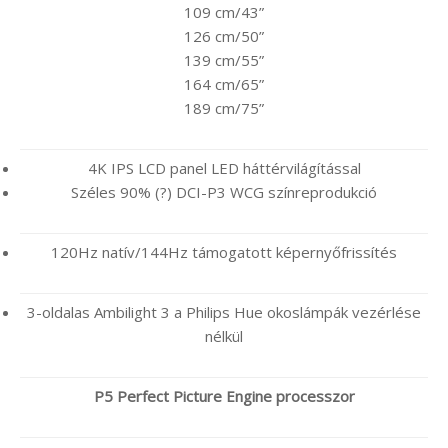
109 cm/43”
126 cm/50”
139 cm/55”
164 cm/65”
189 cm/75”
4K IPS LCD panel LED háttérvilágítással
Széles 90% (?) DCI-P3 WCG színreprodukció
120Hz natív/144Hz támogatott képernyőfrissítés
3-oldalas Ambilight 3 a Philips Hue okoslámpák vezérlése
nélkül
P5 Perfect Picture Engine processzor