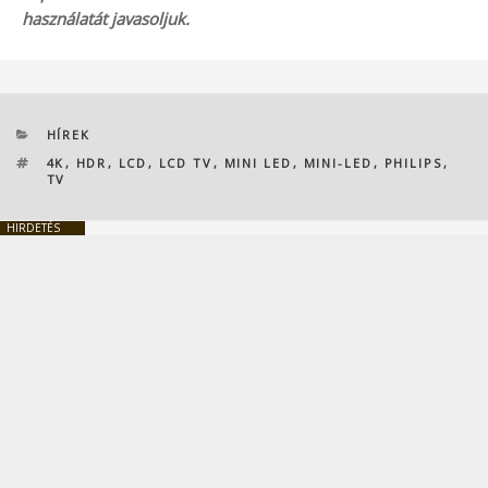
használatát javasoljuk.
KATEGÓRIÁK
HÍREK
CÍMKÉK
4K
,
HDR
,
LCD
,
LCD TV
,
MINI LED
,
MINI-LED
,
PHILIPS
,
TV
HIRDETÉS