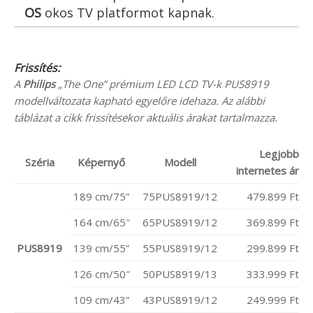
OS
okos TV platformot kapnak.
Frissítés:
A
Philips
„The One” prémium LED LCD TV-k PUS8919
modellváltozata kapható egyelőre idehaza. Az alábbi
táblázat a cikk frissítésekor aktuális árakat tartalmazza.
Legjobb
Széria
Képernyő
Modell
internetes ár
189 cm/75”
75PUS8919/12
479.899 Ft
164 cm/65″
65PUS8919/12
369.899 Ft
PUS8919
139 cm/55”
55PUS8919/12
299.899 Ft
126 cm/50″
50PUS8919/13
333.999 Ft
109 cm/43”
43PUS8919/12
249.999 Ft