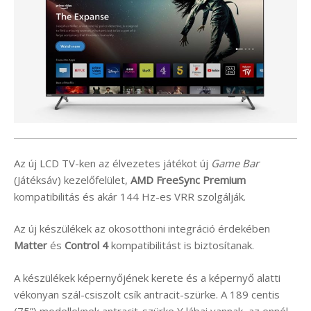
Az új LCD TV-ken az élvezetes játékot új
Game Bar
(Játéksáv) kezelőfelület,
AMD FreeSync Premium
kompatibilitás és akár 144 Hz-es VRR szolgálják.
Az új készülékek az okosotthoni integráció érdekében
Matter
és
Control 4
kompatibilitást is biztosítanak.
A készülékek képernyőjének kerete és a képernyő alatti
vékonyan szál-csiszolt csík antracit-szürke. A 189 centis
(75”) modelleknek antracit-szürke Y lábai vannak, az ennél