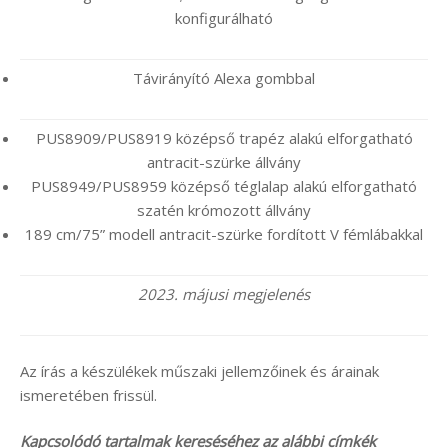
konfigurálható
Távirányító Alexa gombbal
PUS8909/PUS8919 középső trapéz alakú elforgatható
antracit-szürke állvány
PUS8949/PUS8959 középső téglalap alakú elforgatható
szatén krómozott állvány
189 cm/75” modell antracit-szürke fordított V fémlábakkal
2023. májusi megjelenés
Az írás a készülékek műszaki jellemzőinek és árainak
ismeretében frissül.
Kapcsolódó tartalmak kereséséhez az alábbi címkék