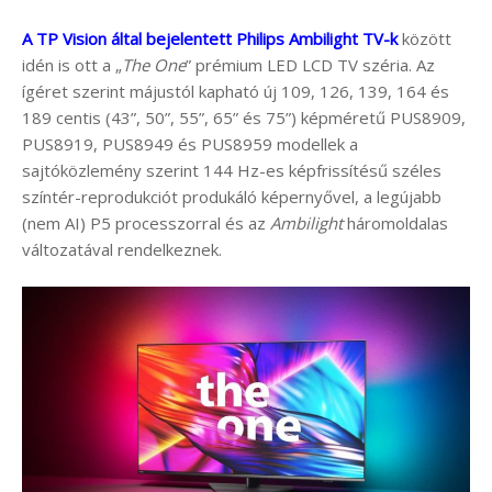
A TP Vision által bejelentett Philips Ambilight TV-k
között
idén is ott a „
The One
” prémium LED LCD TV széria. Az
ígéret szerint májustól kapható új 109, 126, 139, 164 és
189 centis (43”, 50”, 55”, 65” és 75”) képméretű PUS8909,
PUS8919, PUS8949 és PUS8959 modellek a
sajtóközlemény szerint 144 Hz-es képfrissítésű széles
színtér-reprodukciót produkáló képernyővel, a legújabb
(nem AI) P5 processzorral és az
Ambilight
háromoldalas
változatával rendelkeznek.