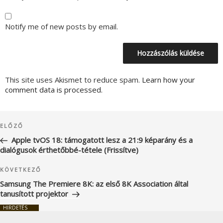
Notify me of new posts by email.
This site uses Akismet to reduce spam.
Learn how your
comment data is processed.
Bejegyzés
Korábbi
ELŐZŐ
navigáció
bejegyzés
Apple tvOS 18: támogatott lesz a 21:9 képarány és a
dialógusok érthetőbbé-tétele (Frissítve)
Következő
KÖVETKEZŐ
bejegyzés
Samsung The Premiere 8K: az első 8K Association által
tanusított projektor
HIRDETÉS