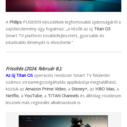
A
Philips
PUS8909 készülékek legfontosabb újdonságáról a
sajtóközlemény úgy fogalmaz: „a nézők az új
Titan OS
Smart TV platform továbbfejlesztett, gyorsabb és
intuitívabb élményét is élvezhetik.”
Frissítés (2024. február 8.):
Az új Titan OS
operációs rendszer Smart TV felületén
számos streamingszolgáltatás applikációja megtalálható,
köztük az
Amazon Prime Video
, a
Disney+
, az
HBO Max
, a
Netflix
, a
YouTube
, a
TITAN Channels
és állítólag rövidesen
lesznek más regionális alkalmazások is.