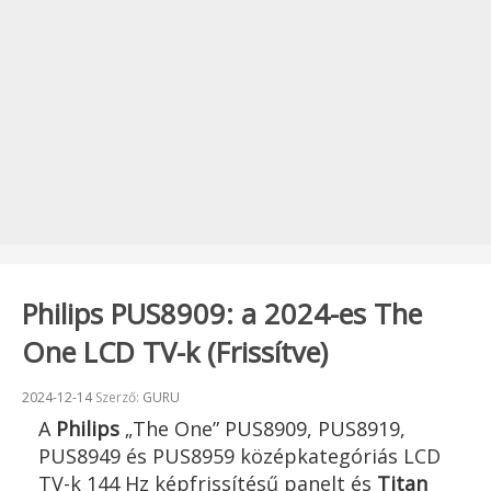
Philips PUS8909: a 2024-es The
One LCD TV-k (Frissítve)
Beküldve:
2024-12-14
Szerző:
GURU
A
Philips
„The One” PUS8909, PUS8919,
PUS8949 és PUS8959 középkategóriás LCD
TV-k 144 Hz képfrissítésű panelt és
Titan