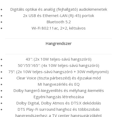
Digitális optikai és analóg (fejhallgató) audiokimenetek
2x USB és Ethernet-LAN (RJ-45) portok
Bluetooth 5.2
Wi-Fi 802.11ac, 2×2, kétsávos
Hangrendszer
43″: (2x 10W teljes-sávú hangszóró)
50″/55″/65″: (4x 10W teljes-sávú hangszóró)
75”: (2x 10W teljes-sávú hangszóró + 30W mélynyomó)
Clear Voice (tiszta párbeszéd) és éjszakai mód
MI hangvezérlés és EQ
Dolby hangerő-kiegyenlítés és mélyhang-kiemelés
Egyéni hangzás létrehozása
Dolby Digital, Dolby Atmos és DTS:X dekódolás
DTS Play-Fi surround hanghoz és többszobás
hangrendszerhez; a TV center hangsugárzóként