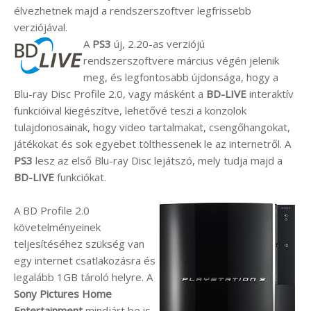
élvezhetnek majd a rendszerszoftver legfrissebb
verziójával.
A
PS3
új, 2.20-as verziójú
rendszerszoftvere március végén jelenik
meg, és legfontosabb újdonsága, hogy a
Blu-ray Disc Profile 2.0, vagy másként a
BD-LIVE
interaktív
funkcióival kiegészítve, lehetővé teszi a konzolok
tulajdonosainak, hogy video tartalmakat, csengőhangokat,
játékokat és sok egyebet tölthessenek le az internetről. A
PS3
lesz az első Blu-ray Disc lejátszó, mely tudja majd a
BD-LIVE
funkciókat.
A BD Profile 2.0
követelményeinek
teljesítéséhez szükség van
egy internet csatlakozásra és
legalább 1GB tároló helyre. A
Sony Pictures Home
Entertainment
mindjárt be is