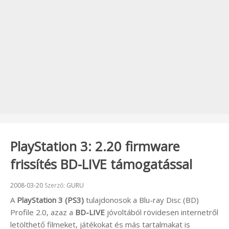
PlayStation 3: 2.20 firmware
frissítés BD-LIVE támogatással
Beküldve:
2008-03-20
Szerző:
GURU
A
PlayStation 3 (PS3)
tulajdonosok a Blu-ray Disc (BD)
Profile 2.0, azaz a
BD-LIVE
jóvoltából rövidesen internetről
letölthető filmeket, játékokat és más tartalmakat is