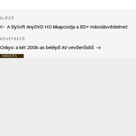
Bejegyzés
Korábbi
ELŐZŐ
navigáció
bejegyzés
A SlySoft AnyDVD HD kikapcsolja a BD+ másolásvédelmet
Következő
KÖVETKEZŐ
bejegyzés
Onkyo: a két 2008-as belépő AV vevőerősítő
HIRDETÉS