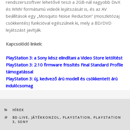
rendszerszoftver lehetővé teszi a 2GB-nál nagyobb DivX
és WMV formátumú videók lejátszását is, és az AV
beállítások egy „Mosquito Noise Reduction” (moszkitózaj
csökkentés) funkcióval egészülnek ki, mely a BD/DVD
lejátszást javítják.
Kapcsolódó linkek:
PlayStation 3: a Sony kész elindítani a Video Store letöltést
PlayStation 3: 2.10 firmware frissítés Final Standard Profile
támogatással
PlayStation 3: új, kedvező árú modell és csökkentett árú
indulócsomag
KATEGÓRIÁK
HÍREK
CÍMKÉK
BD-LIVE
,
JÁTÉKKONZOL
,
PLAYSTATION
,
PLAYSTATION
3
,
SONY