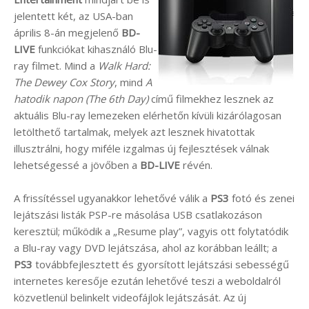
jelentett két, az USA-ban
április 8-án megjelenő
BD-
LIVE
funkciókat kihasználó Blu-
ray filmet. Mind a
Walk Hard:
The Dewey Cox Story
, mind
A
hatodik napon (The 6th Day)
című filmekhez lesznek az
aktuális Blu-ray lemezeken elérhetőn kívüli kizárólagosan
letölthető tartalmak, melyek azt lesznek hivatottak
illusztrálni, hogy miféle izgalmas új fejlesztések válnak
lehetségessé a jövőben a
BD-LIVE
révén.
A frissítéssel ugyanakkor lehetővé válik a
PS3
fotó és zenei
lejátszási listák PSP-re másolása USB csatlakozáson
keresztül; működik a „Resume play”, vagyis ott folytatódik
a Blu-ray vagy DVD lejátszása, ahol az korábban leállt; a
PS3
továbbfejlesztett és gyorsított lejátszási sebességű
internetes keresője ezután lehetővé teszi a weboldalról
közvetlenül belinkelt videofájlok lejátszását. Az új