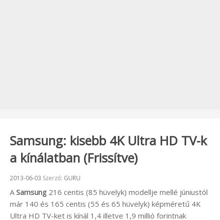
Samsung: kisebb 4K Ultra HD TV-k
a kínálatban (Frissítve)
Beküldve:
2013-06-03
Szerző:
GURU
A
Samsung
216 centis (85 hüvelyk) modellje mellé júniustól
már 140 és 165 centis (55 és 65 hüvelyk) képméretű 4K
Ultra HD TV-ket is kínál 1,4 illetve 1,9 millió forintnak