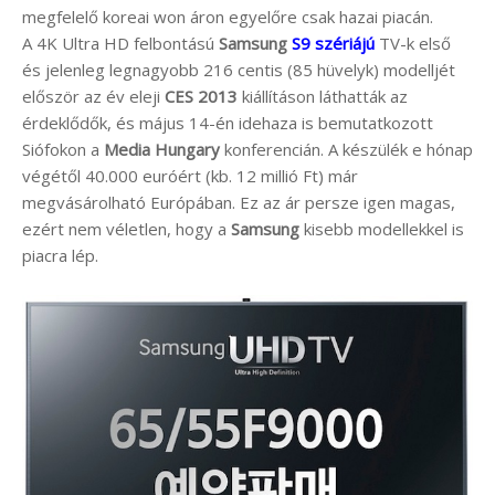
megfelelő koreai won áron egyelőre csak hazai piacán.
A 4K Ultra HD felbontású
Samsung
S9 szériájú
TV-k első
és jelenleg legnagyobb 216 centis (85 hüvelyk) modelljét
először az év eleji
CES 2013
kiállításon láthatták az
érdeklődők, és május 14-én idehaza is bemutatkozott
Siófokon a
Media Hungary
konferencián. A készülék e hónap
végétől 40.000 euróért (kb. 12 millió Ft) már
megvásárolható Európában. Ez az ár persze igen magas,
ezért nem véletlen, hogy a
Samsung
kisebb modellekkel is
piacra lép.