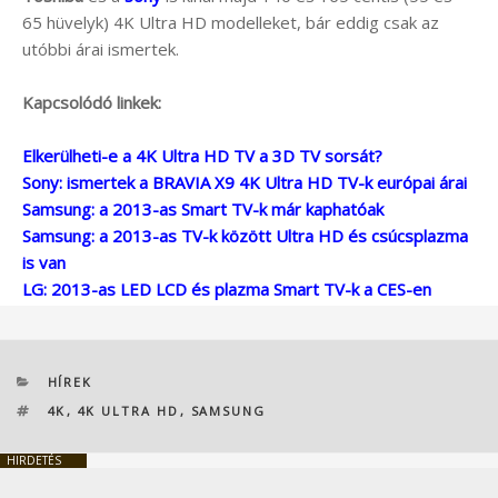
65 hüvelyk) 4K Ultra HD modelleket, bár eddig csak az
utóbbi árai ismertek.
Kapcsolódó linkek:
Elkerülheti-e a 4K Ultra HD TV a 3D TV sorsát?
Sony: ismertek a BRAVIA X9 4K Ultra HD TV-k európai árai
Samsung: a 2013-as Smart TV-k már kaphatóak
Samsung: a 2013-as TV-k között Ultra HD és csúcsplazma
is van
LG: 2013-as LED LCD és plazma Smart TV-k a CES-en
KATEGÓRIÁK
HÍREK
CÍMKÉK
4K
,
4K ULTRA HD
,
SAMSUNG
HIRDETÉS