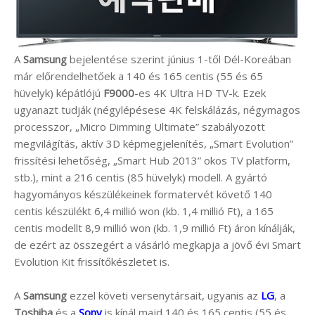
A
Samsung
bejelentése szerint június 1-től Dél-Koreában
már előrendelhetőek a 140 és 165 centis (55 és 65
hüvelyk) képátlójú
F9000
-es 4K Ultra HD TV-k. Ezek
ugyanazt tudják (négylépésese 4K felskálázás, négymagos
processzor, „Micro Dimming Ultimate” szabályozott
megvilágítás, aktív 3D képmegjelenítés, „Smart Evolution”
frissítési lehetőség, „Smart Hub 2013” okos TV platform,
stb.), mint a 216 centis (85 hüvelyk) modell. A gyártó
hagyományos készülékeinek formatervét követő 140
centis készülékt 6,4 millió won (kb. 1,4 millió Ft), a 165
centis modellt 8,9 millió won (kb. 1,9 millió Ft) áron kínálják,
de ezért az összegért a vásárló megkapja a jövő évi Smart
Evolution Kit frissítőkészletet is.
A
Samsung
ezzel követi versenytársait, ugyanis az
LG
, a
Toshiba
és a
Sony
is kínál majd 140 és 165 centis (55 és