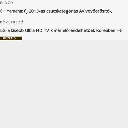
Korábbi
ELŐZŐ
navigáció
bejegyzés
Yamaha: új 2013-as csúcskategóriás AV vevőerősítők
Következő
KÖVETKEZŐ
bejegyzés
LG: a kisebb Ultra HD TV-k már előrendelhetőek Koreában
HIRDETÉS