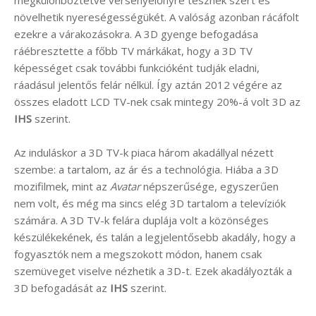
növelhetik nyereségességükét. A valóság azonban rácáfolt
ezekre a várakozásokra. A 3D gyenge befogadása
ráébresztette a főbb TV márkákat, hogy a 3D TV
képességet csak további funkcióként tudják eladni,
ráadásul jelentős felár nélkül. Így aztán 2012 végére az
összes eladott LCD TV-nek csak mintegy 20%-á volt 3D az
IHS
szerint.
Az induláskor a 3D TV-k piaca három akadállyal nézett
szembe: a tartalom, az ár és a technológia. Hiába a 3D
mozifilmek, mint az
Avatar
népszerűsége, egyszerűen
nem volt, és még ma sincs elég 3D tartalom a televíziók
számára. A 3D TV-k felára duplája volt a közönséges
készülékekének, és talán a legjelentősebb akadály, hogy a
fogyasztók nem a megszokott módon, hanem csak
szemüveget viselve nézhetik a 3D-t. Ezek akadályozták a
3D befogadását az
IHS
szerint.