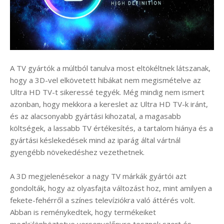
A TV gyártók a múltból tanulva most eltökéltnek látszanak,
hogy a 3D-vel elkövetett hibákat nem megismételve az
Ultra HD TV-t sikeressé tegyék. Még mindig nem ismert
azonban, hogy mekkora a kereslet az Ultra HD TV-k iránt,
és az alacsonyabb gyártási kihozatal, a magasabb
költségek, a lassabb TV értékesítés, a tartalom hiánya és a
gyártási késlekedések mind az iparág által vártnál
gyengébb növekedéshez vezethetnek.
A 3D megjelenésekor a nagy TV márkák gyártói azt
gondolták, hogy az olyasfajta változást hoz, mint amilyen a
fekete-fehérről a színes televíziókra való áttérés volt.
Abban is reménykedtek, hogy termékeiket
megkülönböztetve versenyelőnyre tesznek szert és