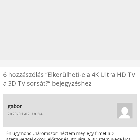
6 hozzászólás “Elkerülheti-e a 4K Ultra HD TV
a 3D TV sorsát?” bejegyzéshez
gabor
2020-01-02 18:34
Én úgymond „háromszor” néztem meg egy filmet 3D
szemüveggel.Akkor, először és utoljára. A 3D szemüvege kicsi