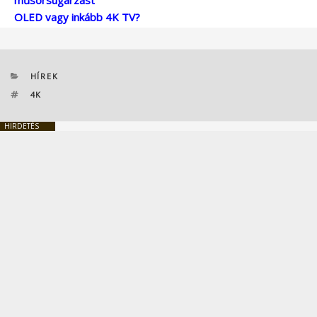
OLED vagy inkább 4K TV?
KATEGÓRIÁK
HÍREK
CÍMKÉK
4K
HIRDETÉS