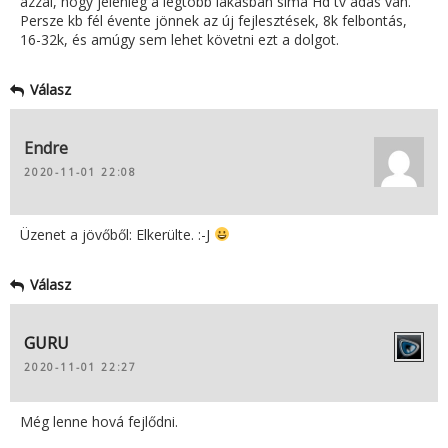
azzal, hogy jelenleg a legtöbb lakásban sima Hd tv adás van.
Persze kb fél évente jönnek az új fejlesztések, 8k felbontás,
16-32k, és amúgy sem lehet követni ezt a dolgot.
Válasz
Endre
2020-11-01 22:08
Üzenet a jövőből: Elkerülte. :-J
Válasz
GURU
2020-11-01 22:27
Még lenne hová fejlődni.