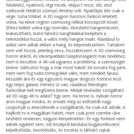
felüleletű, nyaktörő, régi mozik, Május1 mozi, stb, első
széksorát felidéző szörnyű élmény volt. Nyakfájás lett csak a
vége. Soha többet. A 3D nagyon hasznos funkció lehetett
volna, ha eleve rögtön szemüveg nélküli koncepciót követ.
Ehhez kellett volna egy normális, élvezhető hangrendszert,
leakasztható, külső fatestű hangfalakkal beépíteni a
televíziókba hozzá, a valós mély hangok miatt. Ráadásul tv
adást sem adtak ebben a hang, és képrendszerben. Tartalom
sem volt hozzá, jelenleg sincs, hozzáteszem. A 3D szemüveg
horror áráról, és inkompatibilis tulajdonságáról más tévékhez,
nem is beszélve. A 4K-val ugyanez a probléma, a szemüveget
kivéve. Valószínű hogy a már most halott 3d sorsára fog jutni,
mert nem fog tudni tömegcikké válni, mert mindkét típusú
készülék ára és egy egyszerű magyar dolgozó fizetése közt
egy teljes galaxis méretű űr van, ráadásul felesleges
funkciókat kell megfizetni benne. Melyik tévéadás szolgáltató
ad 3D vagy 4K tv adást? Egy sem. Ha lenne is, nyílván horror
áron magyar módra, és emiatt még az előfizetők nagy
csoportját is elveszítenék a szolgáltatók, ha csak ezt adnák. A
hajlított tv is magjában halott, mert csak pont szembe ülve
nézhető rendesen, nagyon kényelmetlen. Én egy forintot nem
adnék egyikért sem. Sőt középről kiindulva bugyborékszerű
képeltolódás, besötétülés, és torzitás is látható rajtuk.