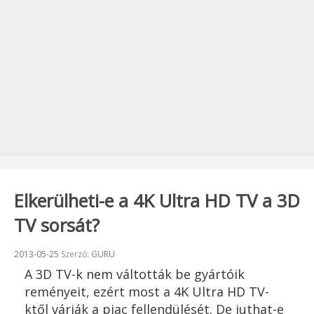
Elkerülheti-e a 4K Ultra HD TV a 3D
TV sorsát?
Beküldve:
2013-05-25
Szerző:
GURU
A 3D TV-k nem váltották be gyártóik
reményeit, ezért most a 4K Ultra HD TV-
ktől várják a piac fellendülését. De juthat-e