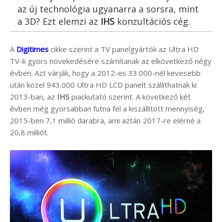
az új technológia ugyanarra a sorsra, mint
a 3D? Ezt elemzi az
IHS
konzultációs cég.
A
Digitimes
cikke szerint a TV panelgyártók az Ultra HD
TV-k gyors növekedésére számítanak az elkövetkező négy
évben. Azt várják, hogy a 2012-es 33.000-nél kevesebb
után közel 943.000 Ultra HD LCD panelt szállíthatnak ki
2013-ban, az
IHS
piackutató szerint. A következő két
évben még gyorsabban futna fel a kiszállított mennyiség,
2015-ben 7,1 millió darabra, ami aztán 2017-re elérné a
20,8 milliót.