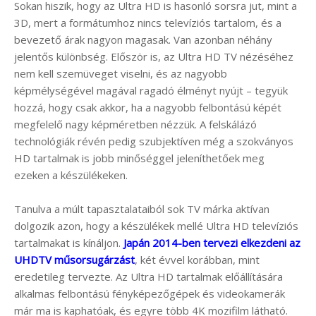
Sokan hiszik, hogy az Ultra HD is hasonló sorsra jut, mint a
3D, mert a formátumhoz nincs televíziós tartalom, és a
bevezető árak nagyon magasak. Van azonban néhány
jelentős különbség. Először is, az Ultra HD TV nézéséhez
nem kell szemüveget viselni, és az nagyobb
képmélységével magával ragadó élményt nyújt – tegyük
hozzá, hogy csak akkor, ha a nagyobb felbontású képét
megfelelő nagy képméretben nézzük. A felskálázó
technológiák révén pedig szubjektíven még a szokványos
HD tartalmak is jobb minőséggel jeleníthetőek meg
ezeken a készülékeken.
Tanulva a múlt tapasztalataiból sok TV márka aktívan
dolgozik azon, hogy a készülékek mellé Ultra HD televíziós
tartalmakat is kínáljon.
Japán 2014-ben tervezi elkezdeni az
UHDTV műsorsugárzást
, két évvel korábban, mint
eredetileg tervezte. Az Ultra HD tartalmak előállítására
alkalmas felbontású fényképezőgépek és videokamerák
már ma is kaphatóak, és egyre több 4K mozifilm látható.