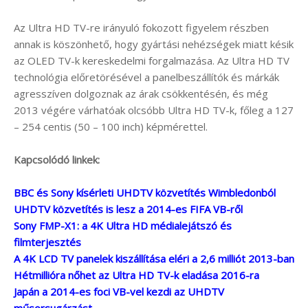
Az Ultra HD TV-re irányuló fokozott figyelem részben
annak is köszönhető, hogy gyártási nehézségek miatt késik
az OLED TV-k kereskedelmi forgalmazása. Az Ultra HD TV
technológia előretörésével a panelbeszállítók és márkák
agresszíven dolgoznak az árak csökkentésén, és még
2013 végére várhatóak olcsóbb Ultra HD TV-k, főleg a 127
– 254 centis (50 – 100 inch) képmérettel.
Kapcsolódó linkek:
BBC és Sony kísérleti UHDTV közvetítés Wimbledonból
UHDTV közvetítés is lesz a 2014-es FIFA VB-ről
Sony FMP-X1: a 4K Ultra HD médialejátszó és
filmterjesztés
A 4K LCD TV panelek kiszállítása eléri a 2,6 milliót 2013-ban
Hétmillióra nőhet az Ultra HD TV-k eladása 2016-ra
Japán a 2014-es foci VB-vel kezdi az UHDTV
műsorsugárzást