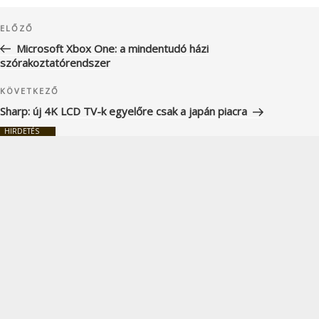
Bejegyzés
Korábbi
ELŐZŐ
navigáció
bejegyzés
Microsoft Xbox One: a mindentudó házi
szórakoztatórendszer
Következő
KÖVETKEZŐ
bejegyzés
Sharp: új 4K LCD TV-k egyelőre csak a japán piacra
HIRDETÉS