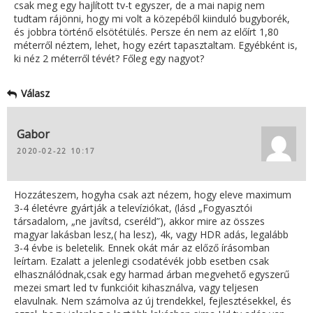
csak meg egy hajlított tv-t egyszer, de a mai napig nem
tudtam rájönni, hogy mi volt a közepéből kiinduló bugyborék,
és jobbra történő elsötétülés. Persze én nem az előírt 1,80
méterről néztem, lehet, hogy ezért tapasztaltam. Egyébként is,
ki néz 2 méterről tévét? Főleg egy nagyot?
Válasz
Gabor
2020-02-22 10:17
Hozzáteszem, hogyha csak azt nézem, hogy eleve maximum
3-4 életévre gyártják a televíziókat, (lásd „Fogyasztói
társadalom, „ne javítsd, cseréld”), akkor mire az összes
magyar lakásban lesz,( ha lesz), 4k, vagy HDR adás, legalább
3-4 évbe is beletelik. Ennek okát már az előző írásomban
leírtam. Ezalatt a jelenlegi csodatévék jobb esetben csak
elhasználódnak,csak egy harmad árban megvehető egyszerű
mezei smart led tv funkcióit kihasználva, vagy teljesen
elavulnak. Nem számolva az új trendekkel, fejlesztésekkel, és