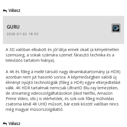
Válasz
GURU
2020-01-02 18:55
A 3D valóban elbukott és jól látja ennek okait (a kényelmetlen
szemüveg, a sokak számára szemet fárasztó technika és a
televíziós tartalom hiánya).
A 4K és főleg a mellé társuló nagy dinamikatartomány (a HDR)
azonban nem jut hasonló sorsra. A képminőségben valódi új
élményt nyújtó technológiák (főleg a HDR) egyre elterjedtebbé
válik. 4K HDR tartalmak nemcsak UltraHD Blu-ray lemezeken,
de streaming videoszolgáltatásokon (lásd Netflix, Amazon
Prime Video, stb.) is elérhetőek, és sok-sok főleg műholdas
csatorna kínál 4K UHD műsort, bár ezek között valóban nincs
még magyar műsorszolgálattó.
Válasz