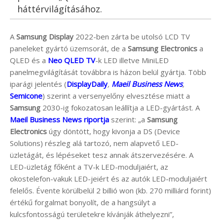
háttérvilágításához.
A
Samsung Display
2022-ben zárta be utolsó LCD TV
paneleket gyártó üzemsorát, de a
Samsung Electronics
a
QLED és a
Neo QLED TV
-k LED illetve MiniLED
panelmegvilágítását továbbra is házon belül gyártja. Több
iparági jelentés (
DisplayDaily
,
Maeil Business News
,
Semicone
) szerint a versenyelőny elvesztése miatt a
Samsung
2030-ig fokozatosan leállítja a LED-gyártást. A
Maeil Business News riportja
szerint: „a
Samsung
Electronics
úgy döntött, hogy kivonja a DS (Device
Solutions) részleg alá tartozó, nem alapvető LED-
üzletágát, és lépéseket tesz annak átszervezésére. A
LED-üzletág főként a TV-k LED-moduljaiért, az
okostelefon-vakuk LED-jeiért és az autók LED-moduljaiért
felelős. Évente körülbelül 2 billió won (kb. 270 milliárd forint)
értékű forgalmat bonyolít, de a hangsúlyt a
kulcsfontosságú területekre kívánják áthelyezni”,