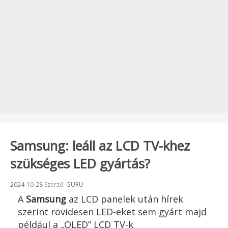
Samsung: leáll az LCD TV-khez
szükséges LED gyártás?
Beküldve:
2024-10-28
Szerző:
GURU
A
Samsung
az LCD panelek után hírek
szerint rövidesen LED-eket sem gyárt majd
például a „QLED” LCD TV-k