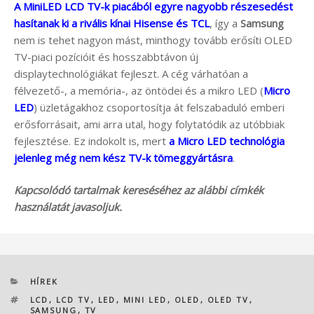
A MiniLED LCD TV-k piacából egyre nagyobb részesedést
hasítanak ki a rivális kínai Hisense és TCL
, így a
Samsung
nem is tehet nagyon mást, minthogy tovább erősíti OLED
TV-piaci pozícióit és hosszabbtávon új
displaytechnológiákat fejleszt. A cég várhatóan a
félvezető-, a memória-, az öntödei és a mikro LED (
Micro
LED
) üzletágakhoz csoportosítja át felszabaduló emberi
erősforrásait, ami arra utal, hogy folytatódik az utóbbiak
fejlesztése. Ez indokolt is, mert
a Micro LED technológia
jelenleg még nem kész TV-k tömeggyártásra
.
Kapcsolódó tartalmak kereséséhez az alábbi címkék
használatát javasoljuk.
KATEGÓRIÁK
HÍREK
CÍMKÉK
LCD
,
LCD TV
,
LED
,
MINI LED
,
OLED
,
OLED TV
,
SAMSUNG
,
TV