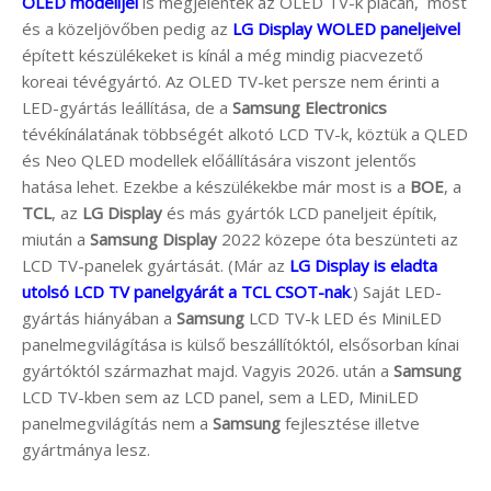
OLED modelljei
is megjelentek az OLED TV-k piacán, most
és a közeljövőben pedig az
LG Display WOLED paneljeivel
épített készülékeket is kínál a még mindig piacvezető
koreai tévégyártó. Az OLED TV-ket persze nem érinti a
LED-gyártás leállítása, de a
Samsung Electronics
tévékínálatának többségét alkotó LCD TV-k, köztük a QLED
és Neo QLED modellek előállítására viszont jelentős
hatása lehet. Ezekbe a készülékekbe már most is a
BOE
, a
TCL
, az
LG Display
és más gyártók LCD paneljeit építik,
miután a
Samsung Display
2022 közepe óta beszünteti az
LCD TV-panelek gyártását. (Már az
LG Display is eladta
utolsó LCD TV panelgyárát a TCL CSOT-nak
.) Saját LED-
gyártás hiányában a
Samsung
LCD TV-k LED és MiniLED
panelmegvilágítása is külső beszállítóktól, elsősorban kínai
gyártóktól származhat majd. Vagyis 2026. után a
Samsung
LCD TV-kben sem az LCD panel, sem a LED, MiniLED
panelmegvilágítás nem a
Samsung
fejlesztése illetve
gyártmánya lesz.