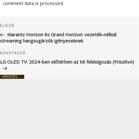
comment data is processed.
Bejegyzés
Korábbi
ELŐZŐ
navigáció
bejegyzés
Marantz Horizon és Grand Horizon: vezeték-nélküli
streaming hangsugárzók igényeseknek
Következő
KÖVETKEZŐ
bejegyzés
LG OLED TV: 2024-ben előtérben az MI feldolgozás (Frissítve)
HIRDETÉS