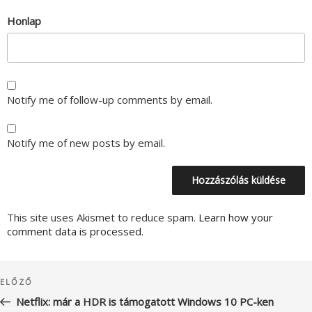
Honlap
Notify me of follow-up comments by email.
Notify me of new posts by email.
This site uses Akismet to reduce spam.
Learn how your
comment data is processed.
Bejegyzés
Korábbi
ELŐZŐ
navigáció
bejegyzés
Netflix: már a HDR is támogatott Windows 10 PC-ken