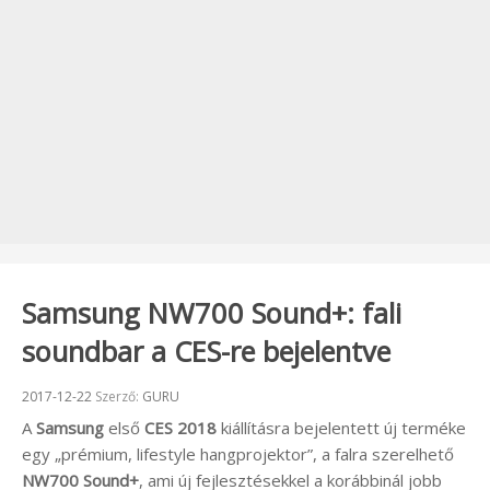
Samsung NW700 Sound+: fali
soundbar a CES-re bejelentve
Beküldve:
2017-12-22
Szerző:
GURU
A
Samsung
első
CES 2018
kiállításra bejelentett új terméke
egy „prémium, lifestyle hangprojektor”, a falra szerelhető
NW700 Sound+
, ami új fejlesztésekkel a korábbinál jobb