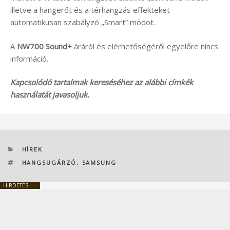
illetve a hangerőt és a térhangzás effekteket
automatikusan szabályzó „Smart” módot.
A
NW700 Sound+
áráról és elérhetőségéről egyelőre nincs
információ.
Kapcsolódó tartalmak kereséséhez az alábbi címkék
használatát javasoljuk.
KATEGÓRIÁK
HÍREK
CÍMKÉK
HANGSUGÁRZÓ
,
SAMSUNG
HIRDETÉS