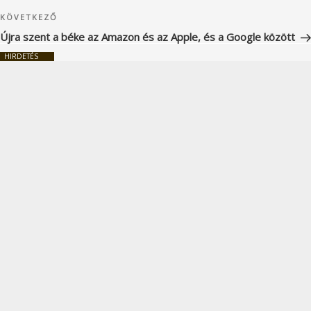
Következő
KÖVETKEZŐ
bejegyzés
Újra szent a béke az Amazon és az Apple, és a Google között
HIRDETÉS