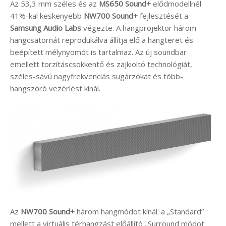
Az 53,3 mm széles és az
MS650 Sound+
elődmodellnél
41%-kal keskenyebb
NW700 Sound+
fejlesztését a
Samsung Audio Labs
végezte. A hangprojektor három
hangcsatornát reprodukálva állítja elő a hangteret és
beépített mélynyomót is tartalmaz. Az új soundbar
emellett torzításcsökkentő és zajkioltó technológiát,
széles-sávú nagyfrekvenciás sugárzókat és több-
hangszóró vezérlést kínál.
Az
NW700 Sound+
három hangmódot kínál: a „Standard”
mellett a virtuális térhangzást előállító „Surround módot