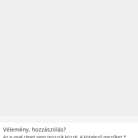
Vélemény, hozzászólás?
Az e-mail címet nem tesszük közzé.
A kötelező mezőket
*