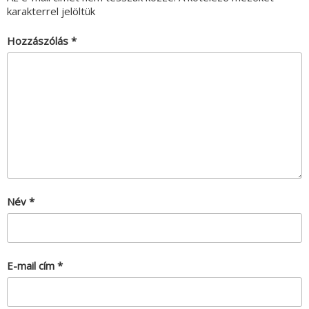
karakterrel jelöltük
Hozzászólás
*
Név
*
E-mail cím
*