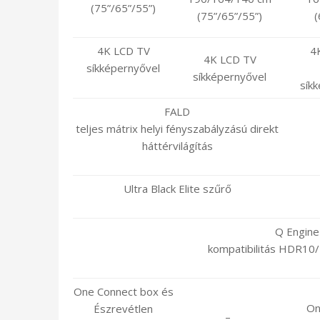
(75”/65”/55”)
(75”/65”/55”)
(
4K LCD TV
4
4K LCD TV
síkképernyővel
síkképernyővel
sík
FALD
teljes mátrix helyi fényszabályzású direkt
háttérvilágítás
Ultra Black Elite szűrő
Q Engine
kompatibilitás HDR1
One Connect box és
On
Észrevétlen
–