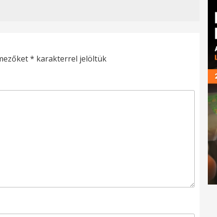
 mezőket
*
karakterrel jelöltük