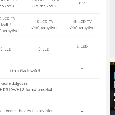
65”
65”/55”)
(75”/65”/55”)
K LCD TV
4K LCD TV
4K LCD TV
ívelt /
síkképernyővel
síkképernyővel
képernyővel
Él LED
Él LED
Él LED
HI
–
Ultra Black szűrő
 képfeldolgozás
0/HDR10+/HLG formátumokkal
e Connect box és Észrevétlen
–