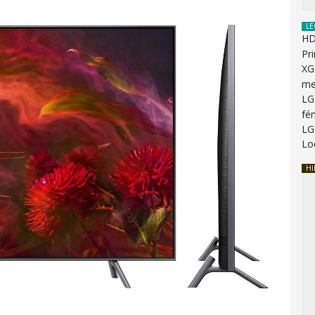
LE
HD
Pr
XG
me
LG
fé
LG
Lo
HI