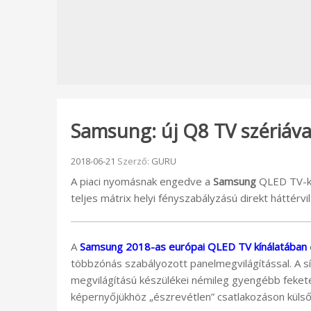
Samsung: új Q8 TV szériával
Beküldve:
2018-06-21
Szerző:
GURU
A piaci nyomásnak engedve a
Samsung
QLED TV-k k
teljes mátrix helyi fényszabályzású direkt háttérvil
A
Samsung 2018-as európai QLED TV kínálatában
többzónás szabályozott panelmegvilágítással. A 
megvilágítású készülékei némileg gyengébb fekete
képernyőjükhöz „észrevétlen” csatlakozáson külső 