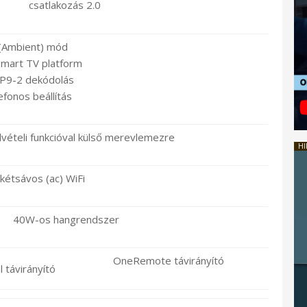
csatlakozás 2.0
(Ambient) mód
Smart TV platform
P9-2 dekódolás
efonos beállítás
vételi funkcióval külső merevlemezre
HI
kétsávos (ac) WiFi
40W-os hangrendszer
OneRemote távirányító
 távirányító