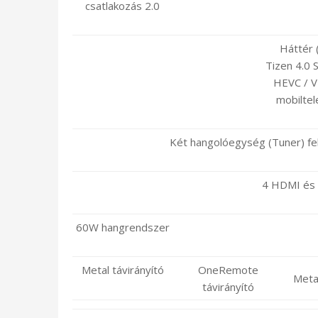
csatlakozás 2.0
Háttér 
Tizen 4.0 
HEVC / V
mobiltel
Két hangolóegység (Tuner) fel
4 HDMI és 
60W hangrendszer
Metal távirányító
OneRemote
Metal
távirányító