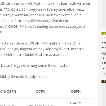
álatát a Q8DN szériával, ami az USA-ban kínált változat
tis (75, 65 és 55 hüvelykes) képernyőméretben lesz
épernyő kombinációban kerülnek forgalomba, de a
 teljes mátrix helyi fényszabályzású direkt
nek. A Q8DN TV-k valószínűleg kevesebb szabályzott
k.
L
Sz
nettel rendelkező Q8DN TV-k mellé a márka „One
ha
ma
zínű design, nagyon vékony képernyő körüli kerettel
le
anak elérést a különböző alkalmazásokhoz.
G
z 
-k áráról egyelőre még semmit nem tudni.
G
(Fr
bb jellemzőit foglalja össze.
HI
CN/Q8FN
Q7FN
Q6FN
164 cm
4/140 cm
190/164/140 cm