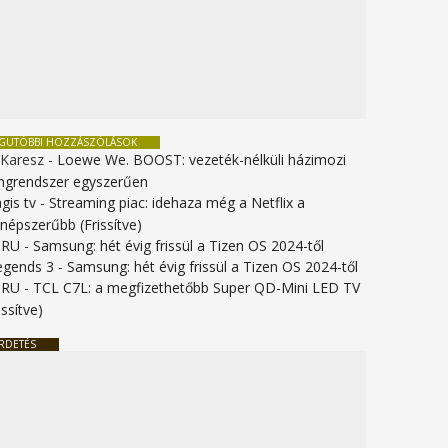
EGUTÓBBI HOZZÁSZÓLÁSOK
 Karesz
-
Loewe We. BOOST: vezeték-nélküli házimozi
ngrendszer egyszerűen
gis tv
-
Streaming piac: idehaza még a Netflix a
gnépszerűbb (Frissítve)
URU
-
Samsung: hét évig frissül a Tizen OS 2024-től
legends 3
-
Samsung: hét évig frissül a Tizen OS 2024-től
URU
-
TCL C7L: a megfizethetőbb Super QD-Mini LED TV
issítve)
RDETÉS