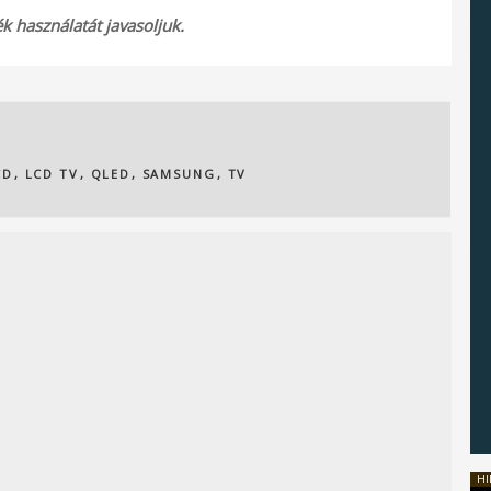
 használatát javasoljuk.
CD
,
LCD TV
,
QLED
,
SAMSUNG
,
TV
HI