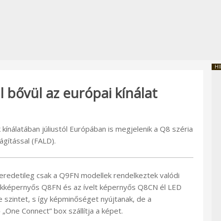
HI
 bővül az európai kínálat
ínálatában júliustól Európában is megjelenik a Q8 széria
ágítással (FALD).
eredetileg csak a Q9FN modellek rendelkeztek valódi
síkképernyős Q8FN és az ívelt képernyős Q8CN él LED
 szintet, s így képminőséget nyújtanak, de a
„One Connect” box szállítja a képet.