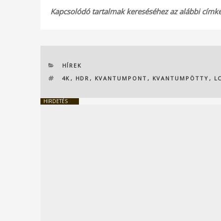
Kapcsolódó tartalmak kereséséhez az alábbi címkék
KATEGÓRIÁK
HÍREK
CÍMKÉK
4K
,
HDR
,
KVANTUMPONT
,
KVANTUMPÖTTY
,
L
HIRDETÉS