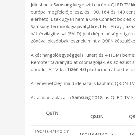
Júliusban a
Samsung
kiegészíti európai QLED TV kín
európai megfelelője lesz, és 190, 164 és 140 cen
elérhető. Ezek ugyan nem a One Connect box és k
Samsung terminológiájával „Direct Full Array”, azaz
háttérvilágítással (FALD) jobb képminőséget ígér
zónával olcsóbbak lesznek, mint a Q9FN készüléke
A két hangolóegységgel (Tuner) és 4 HDMI beme
Remote” távirányítóját csomagolják, és az ezüst s
párodul. A TV-k a
Tizen
4.0
platformon át biztosít
A remélhetőleg majd idehaza is kapható Q8DN TV
Az alábbi táblázat a
Samsung
2018-as QLED TV-k fő
Q9FN
Q8DN
Q8
190/164/140 cm
190/164/140 cm
16