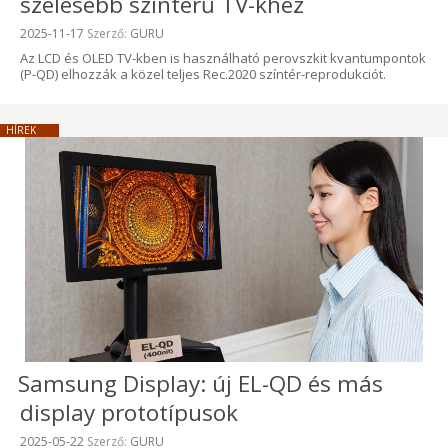
szélesebb színterű TV-khez
Beküldve:
2025-11-17
Szerző:
GURU
Az LCD és OLED TV-kben is használható perovszkit kvantumpontok
(P-QD) elhozzák a közel teljes Rec.2020 színtér-reprodukciót.
HÍREK
Samsung Display: új EL-QD és más
display prototípusok
Beküldve:
2025-05-22
Szerző:
GURU