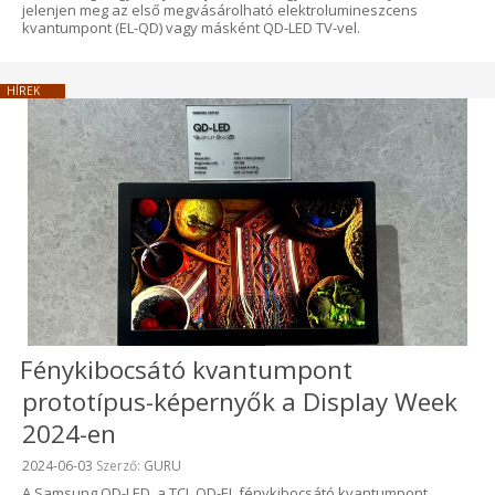
jelenjen meg az első megvásárolható elektrolumineszcens
kvantumpont (EL-QD) vagy másként QD-LED TV-vel.
HÍREK
Fénykibocsátó kvantumpont
prototípus-képernyők a Display Week
2024-en
Beküldve:
2024-06-03
Szerző:
GURU
A Samsung QD-LED, a TCL QD-EL fénykibocsátó kvantumpont