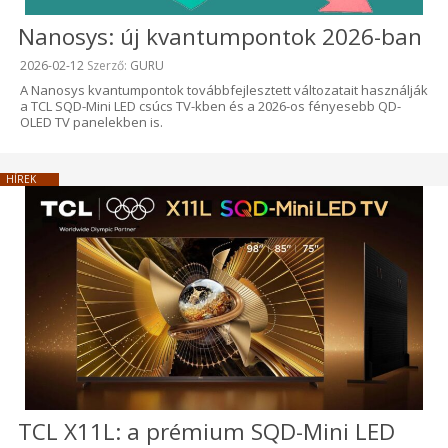
Nanosys: új kvantumpontok 2026-ban
Beküldve:
2026-02-12
Szerző:
GURU
A Nanosys kvantumpontok továbbfejlesztett változatait használják
a TCL SQD-Mini LED csúcs TV-kben és a 2026-os fényesebb QD-
OLED TV panelekben is.
HÍREK
TCL X11L: a prémium SQD-Mini LED