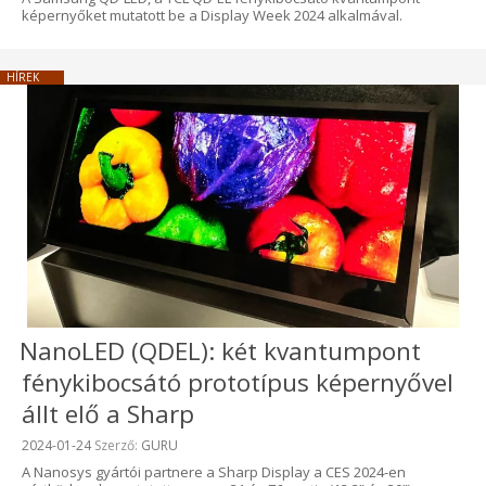
képernyőket mutatott be a Display Week 2024 alkalmával.
HÍREK
NanoLED (QDEL): két kvantumpont
fénykibocsátó prototípus képernyővel
állt elő a Sharp
Beküldve:
2024-01-24
Szerző:
GURU
A Nanosys gyártói partnere a Sharp Display a CES 2024-en