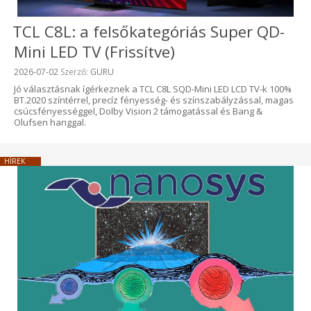
TCL C8L: a felsőkategóriás Super QD-
Mini LED TV (Frissítve)
Beküldve:
2026-07-02
Szerző:
GURU
Jó választásnak ígérkeznek a TCL C8L SQD-Mini LED LCD TV-k 100%
BT.2020 színtérrel, precíz fényesség- és színszabályzással, magas
csúcsfényességgel, Dolby Vision 2 támogatással és Bang &
Olufsen hanggal.
HÍREK