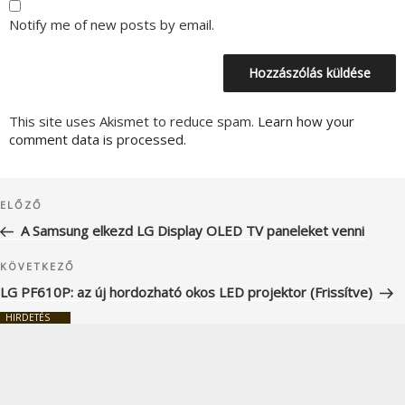
Notify me of new posts by email.
This site uses Akismet to reduce spam.
Learn how your
comment data is processed.
Bejegyzés
Korábbi
ELŐZŐ
navigáció
bejegyzés
A Samsung elkezd LG Display OLED TV paneleket venni
Következő
KÖVETKEZŐ
bejegyzés
LG PF610P: az új hordozható okos LED projektor (Frissítve)
HIRDETÉS