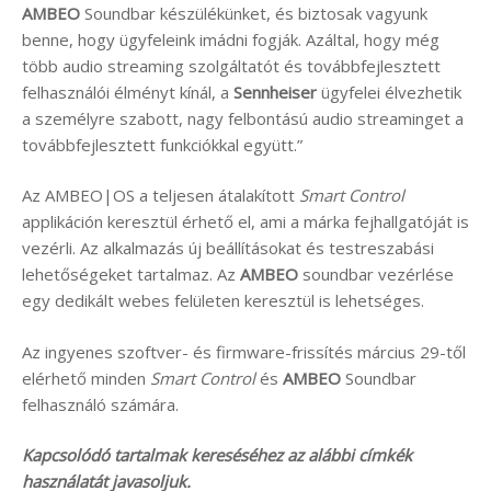
AMBEO
Soundbar készülékünket, és biztosak vagyunk
benne, hogy ügyfeleink imádni fogják. Azáltal, hogy még
több audio streaming szolgáltatót és továbbfejlesztett
felhasználói élményt kínál, a
Sennheiser
ügyfelei élvezhetik
a személyre szabott, nagy felbontású audio streaminget a
továbbfejlesztett funkciókkal együtt.”
Az AMBEO|OS a teljesen átalakított
Smart Control
applikáción keresztül érhető el, ami a márka fejhallgatóját is
vezérli. Az alkalmazás új beállításokat és testreszabási
lehetőségeket tartalmaz. Az
AMBEO
soundbar vezérlése
egy dedikált webes felületen keresztül is lehetséges.
Az ingyenes szoftver- és firmware-frissítés március 29-től
elérhető minden
Smart Control
és
AMBEO
Soundbar
felhasználó számára.
Kapcsolódó tartalmak kereséséhez az alábbi címkék
használatát javasoljuk.