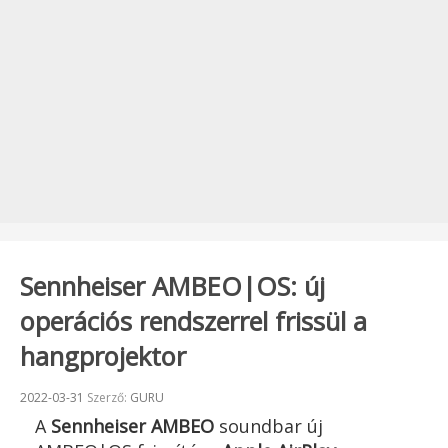
Sennheiser AMBEO|OS: új
operációs rendszerrel frissül a
hangprojektor
Beküldve:
2022-03-31
Szerző:
GURU
A
Sennheiser
AMBEO
soundbar új