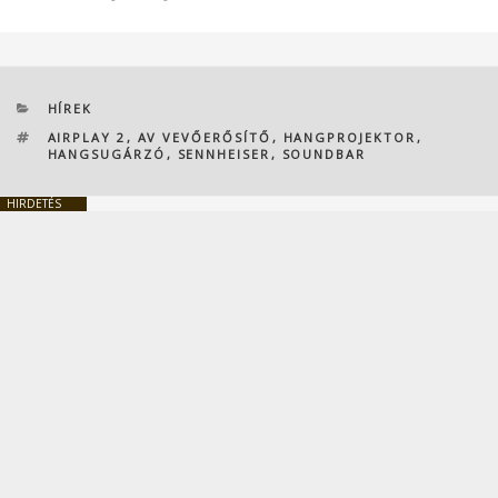
KATEGÓRIÁK
HÍREK
CÍMKÉK
AIRPLAY 2
,
AV VEVŐERŐSÍTŐ
,
HANGPROJEKTOR
,
HANGSUGÁRZÓ
,
SENNHEISER
,
SOUNDBAR
HIRDETÉS