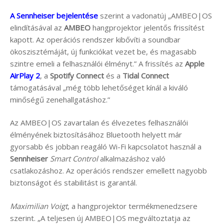
A Sennheiser bejelentése
szerint a vadonatúj „AMBEO|OS
elindításával az
AMBEO
hangprojektor jelentős frissítést
kapott. Az operációs rendszer kibővíti a soundbar
ökoszisztémáját, új funkciókat vezet be, és magasabb
szintre emeli a felhasználói élményt.” A frissítés az
Apple
AirPlay 2
, a
Spotify Connect
és a
Tidal Connect
támogatásával „még több lehetőséget kínál a kiváló
minőségű zenehallgatáshoz.”
Az AMBEO|OS zavartalan és élvezetes felhasználói
élményének biztosításához Bluetooth helyett már
gyorsabb és jobban reagáló Wi-Fi kapcsolatot használ a
Sennheiser
Smart Control
alkalmazáshoz való
csatlakozáshoz. Az operációs rendszer emellett nagyobb
biztonságot és stabilitást is garantál.
Maximilian Voigt
, a hangprojektor termékmenedzsere
szerint. „A teljesen új AMBEO|OS megváltoztatja az