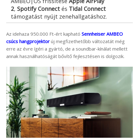
AMBEO|OS frissítése
Apple AirPlay
2
,
Spotify Connect
és
Tidal Connect
támogatást nyújt zenehallgatáshoz.
Az idehaza 950.000 Ft-ért kapható
Sennheiser AMBEO
csúcs hangprojektor
új megfizethetőbb változatát még
erre az évre ígéri a gyártó, de a soundbar-kínálat mellett
annak használhatóságát bővítő fejlesztésen is dolgozik.