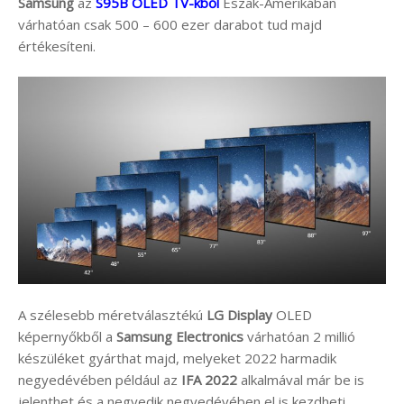
Samsung
az
S95B OLED TV-kből
Észak-Amerikában
várhatóan csak 500 – 600 ezer darabot tud majd
értékesíteni.
A szélesebb méretválasztékú
LG Display
OLED
képernyőkből a
Samsung Electronics
várhatóan 2 millió
készüléket gyárthat majd, melyeket 2022 harmadik
negyedévében például az
IFA 2022
alkalmával már be is
jelenthet és a negyedik negyedévében el is kezdheti