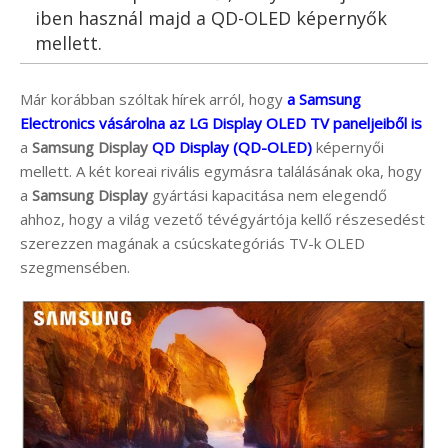
iben használ majd a QD-OLED képernyők
mellett.
Már korábban szóltak hírek arról, hogy
a Samsung
Electronics vásárolna az LG Display OLED TV paneljeiből is
a
Samsung Display
QD Display (QD-OLED)
képernyői
mellett. A két koreai rivális egymásra találásának oka, hogy
a
Samsung Display
gyártási kapacitása nem elegendő
ahhoz, hogy a világ vezető tévégyártója kellő részesedést
szerezzen magának a csúcskategóriás TV-k OLED
szegmensében.