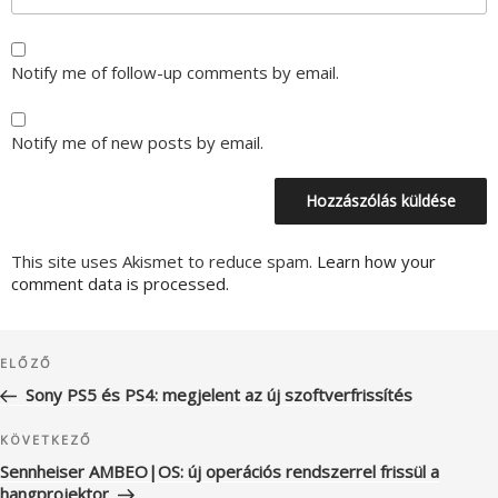
Notify me of follow-up comments by email.
Notify me of new posts by email.
This site uses Akismet to reduce spam.
Learn how your
comment data is processed.
Bejegyzés
Korábbi
ELŐZŐ
navigáció
bejegyzés
Sony PS5 és PS4: megjelent az új szoftverfrissítés
Következő
KÖVETKEZŐ
bejegyzés
Sennheiser AMBEO|OS: új operációs rendszerrel frissül a
hangprojektor