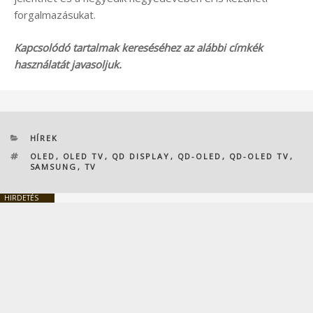
forgalmazásukat.
Kapcsolódó tartalmak kereséséhez az alábbi címkék
használatát javasoljuk.
KATEGÓRIÁK
HÍREK
CÍMKÉK
OLED
,
OLED TV
,
QD DISPLAY
,
QD-OLED
,
QD-OLED TV
,
SAMSUNG
,
TV
HIRDETÉS