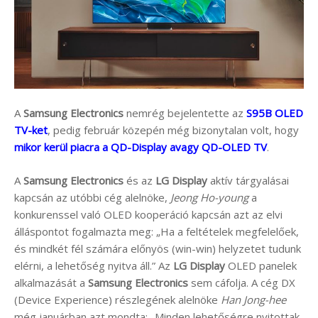
A
Samsung Electronics
nemrég bejelentette az
S95B OLED
TV-ket
, pedig február közepén még bizonytalan volt, hogy
mikor kerül piacra a QD-Display avagy QD-OLED TV
.
A
Samsung Electronics
és az
LG Display
aktív tárgyalásai
kapcsán az utóbbi cég alelnöke,
Jeong Ho-young
a
konkurenssel való OLED kooperáció kapcsán azt az elvi
álláspontot fogalmazta meg: „Ha a feltételek megfelelőek,
és mindkét fél számára előnyös (win-win) helyzetet tudunk
elérni, a lehetőség nyitva áll.” Az
LG Display
OLED panelek
alkalmazását a
Samsung Electronics
sem cáfolja. A cég DX
(Device Experience) részlegének alelnöke
Han Jong-hee
még januárban azt mondta: „Minden lehetőségre nyitottak