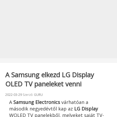
A Samsung elkezd LG Display
OLED TV paneleket venni
Beküldve:
2022-03-29
Szerző:
GURU
A
Samsung Electronics
várhatóan a
második negyedévtől kap az
LG Display
WOLED TV panelekből, melyeket saját TV-