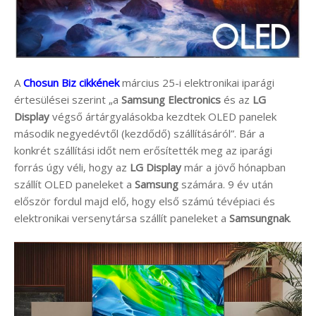
A
Chosun Biz cikkének
március 25-i elektronikai iparági
értesülései szerint „a
Samsung Electronics
és az
LG
Display
végső ártárgyalásokba kezdtek OLED panelek
második negyedévtől (kezdődő) szállításáról”. Bár a
konkrét szállítási időt nem erősítették meg az iparági
forrás úgy véli, hogy az
LG Display
már a jövő hónapban
szállít OLED paneleket a
Samsung
számára. 9 év után
először fordul majd elő, hogy első számú tévépiaci és
elektronikai versenytársa szállít paneleket a
Samsungnak
.