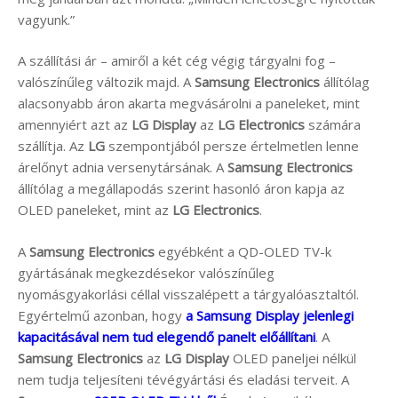
vagyunk.”
A szállítási ár – amiről a két cég végig tárgyalni fog –
valószínűleg változik majd. A
Samsung Electronics
állítólag
alacsonyabb áron akarta megvásárolni a paneleket, mint
amennyiért azt az
LG Display
az
LG Electronics
számára
szállítja. Az
LG
szempontjából persze értelmetlen lenne
árelőnyt adnia versenytársának. A
Samsung Electronics
állítólag a megállapodás szerint hasonló áron kapja az
OLED paneleket, mint az
LG Electronics
.
A
Samsung Electronics
egyébként a QD-OLED TV-k
gyártásának megkezdésekor valószínűleg
nyomásgyakorlási céllal visszalépett a tárgyalóasztaltól.
Egyértelmű azonban, hogy
a Samsung Display jelenlegi
kapacitásával nem tud elegendő panelt előállítani
. A
Samsung Electronics
az
LG Display
OLED paneljei nélkül
nem tudja teljesíteni tévégyártási és eladási terveit. A