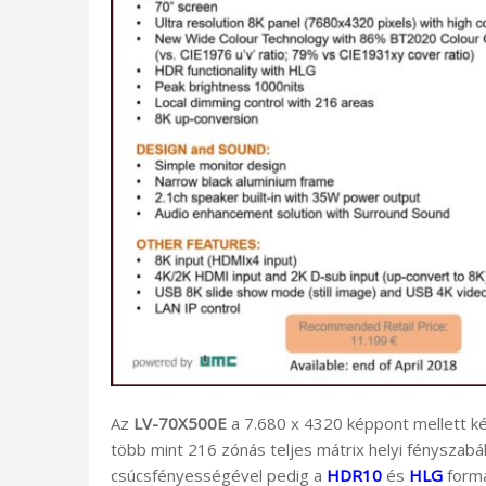
Az
LV-70X500E
a 7.680 x 4320 képpont mellett k
több mint 216 zónás teljes mátrix helyi fényszabál
csúcsfényességével pedig a
HDR10
és
HLG
formá