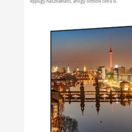
éppúgy használható, ahogy otthoni célra is.