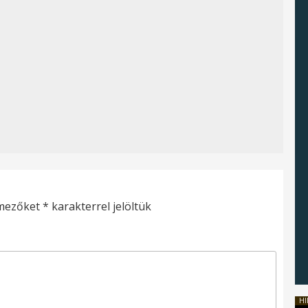
 mezőket
*
karakterrel jelöltük
HI