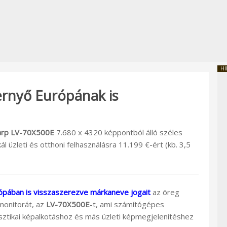
HI
rnyő Európának is
arp LV-70X500E
7.680 x 4320 képpontból álló széles
 üzleti és otthoni felhasználásra 11.199 €-ért (kb. 3,5
urópában is visszaszerezve márkaneve jogait
az öreg
 monitorát, az
LV-70X500E
-t, ami számítógépes
sztikai képalkotáshoz és más üzleti képmegjelenítéshez