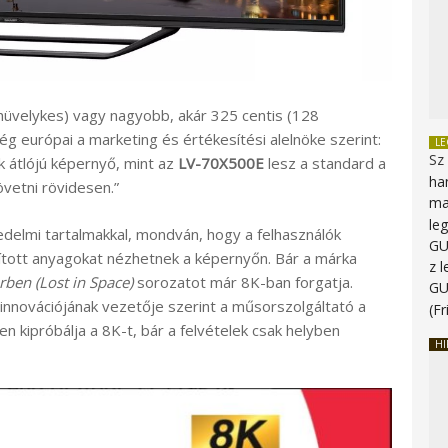
 hüvelykes) vagy nagyobb, akár 325 centis (128
ég európai a marketing és értékesítési alelnöke szerint:
L
Sz
k átlójú képernyő, mint az
LV-70X500E
lesz a standard a
ha
vetni rövidesen.”
ma
le
elmi tartalmakkal, mondván, hogy a felhasználók
G
llított anyagokat nézhetnek a képernyőn. Bár a márka
z 
rben (Lost in Space)
sorozatot már 8K-ban forgatja.
G
i innovációjának vezetője szerint a műsorszolgáltató a
(Fr
n kipróbálja a 8K-t, bár a felvételek csak helyben
HI