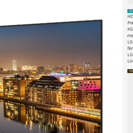
LE
HD
Pr
XG
me
LG
fén
LG
Lo
HI