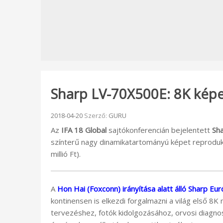
Sharp LV-70X500E: 8K képe
Beküldve:
2018-04-20
Szerző:
GURU
Az
IFA 18 Global
sajtókonferencián bejelentett
Sh
színterű nagy dinamikatartományú képet reprodukál
millió Ft).
A
Hon Hai (Foxconn) irányítása alatt álló Sharp E
kontinensen is elkezdi forgalmazni a világ első 8K
tervezéshez, fotók kidolgozásához, orvosi diagno