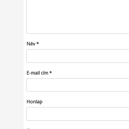
Név
*
E-mail cím
*
Honlap