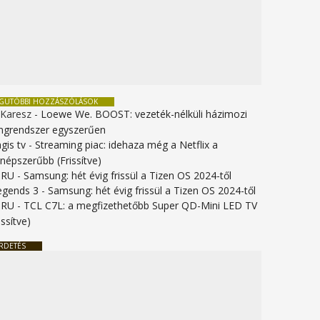
EGUTÓBBI HOZZÁSZÓLÁSOK
 Karesz
-
Loewe We. BOOST: vezeték-nélküli házimozi
ngrendszer egyszerűen
gis tv
-
Streaming piac: idehaza még a Netflix a
gnépszerűbb (Frissítve)
URU
-
Samsung: hét évig frissül a Tizen OS 2024-től
legends 3
-
Samsung: hét évig frissül a Tizen OS 2024-től
URU
-
TCL C7L: a megfizethetőbb Super QD-Mini LED TV
issítve)
RDETÉS