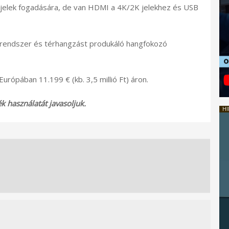
jelek fogadására, de van HDMI a 4K/2K jelekhez és USB
rendszer és térhangzást produkáló hangfokozó
urópában 11.199 € (kb. 3,5 millió Ft) áron.
 használatát javasoljuk.
HI