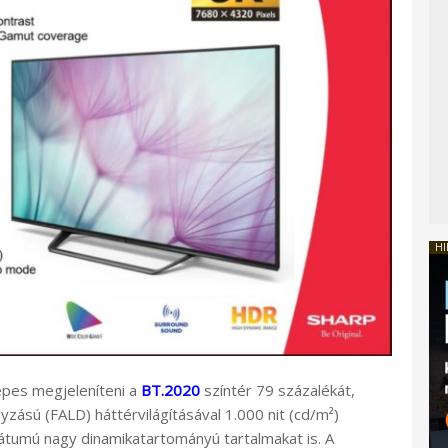
HI
épes megjeleníteni a
BT.2020
színtér 79 százalékát,
yzású (FALD) háttérvilágításával 1.000 nit (cd/m²)
tumú nagy dinamikatartományú tartalmakat is. A