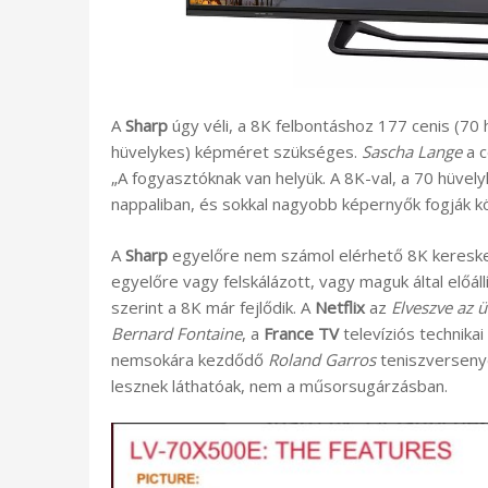
A
Sharp
úgy véli, a 8K felbontáshoz 177 cenis (70
hüvelykes) képméret szükséges.
Sascha Lange
a c
„A fogyasztóknak van helyük. A 8K-val, a 70 hüvely
nappaliban, és sokkal nagyobb képernyők fogják kö
A
Sharp
egyelőre nem számol elérhető 8K keresked
egyelőre vagy felskálázott, vagy maguk által előá
szerint a 8K már fejlődik. A
Netflix
az
Elveszve az ü
Bernard Fontaine
, a
France TV
televíziós technika
nemsokára kezdődő
Roland Garros
teniszversenye
lesznek láthatóak, nem a műsorsugárzásban.