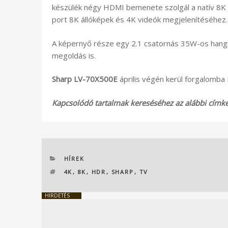
készülék négy HDMI bemenete szolgál a natív 8K 
port 8K állóképek és 4K videók megjelenítéséhez.
A képernyő része egy 2.1 csatornás 35W-os hang
megoldás is.
Sharp LV-70X500E
április végén kerül forgalomba E
Kapcsolódó tartalmak kereséséhez az alábbi címkék
KATEGÓRIÁK
HÍREK
CÍMKÉK
4K
,
8K
,
HDR
,
SHARP
,
TV
HIRDETÉS