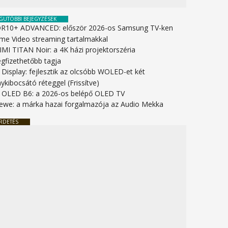
GUTÓBBI BEJEGYZÉSEK
R10+ ADVANCED: először 2026-os Samsung TV-ken
ime Video streaming tartalmakkal
IMI TITAN Noir: a 4K házi projektorszéria
gfizethetőbb tagja
 Display: fejlesztik az olcsóbb WOLED-et két
ykibocsátó réteggel (Frissítve)
 OLED B6: a 2026-os belépő OLED TV
ewe: a márka hazai forgalmazója az Audio Mekka
RDETÉS