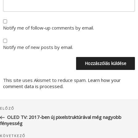
Notify me of follow-up comments by email.
Notify me of new posts by email.
This site uses Akismet to reduce spam.
Learn how your
comment data is processed.
Bejegyzés
Korábbi
ELŐZŐ
navigáció
bejegyzés
OLED TV: 2017-ben új pixelstruktúrával még nagyobb
fényesség
Következő
KÖVETKEZŐ