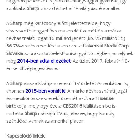
nagyobb paneleket is jobb hatékonysággal gyárthat, így
azokkal a
Sharp
visszatérhet a TV világpiac élvonalba.
A
Sharp
még karácsony előtt jelentette be, hogy
visszavette lengyel összeszerelő üzemét és a márka
névhasználati jogát 10 milliárd jenért (kb. 25 milliárd Ft.)
56,7%-os részesedést szerezve a
Universal Media Corp.
Slovakia
szórakoztatóelektronikai gyártó cégben, amelynek
még
2014-ben adta el ezeket
. Az üzlet 2017. február 10-
én kerül véglegesítésre.
A
Sharp
vissza kívánja szerezni TV üzletét Amerikában is,
ahonnan
2015-ben vonult ki
. A márka névhasználati jogát
és mexikói összeszerelő üzemét azóta a
Hisense
birtokolja, mely egy éve a
CES2016
kiállításon be is
mutatta
Sharp
márkájú TV-it, jelezve, hogy komoly
szándékai vannak az amerikai piacon.
Kapcsolódó linkek: