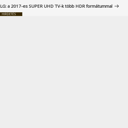
bejegyzés
LG: a 2017-es SUPER UHD TV-k több HDR formátummal
HIRDETÉS