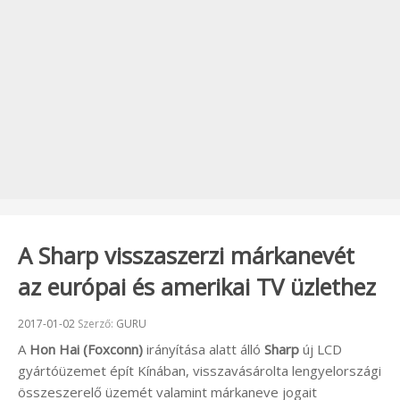
A Sharp visszaszerzi márkanevét
az európai és amerikai TV üzlethez
Beküldve:
2017-01-02
Szerző:
GURU
A
Hon Hai (Foxconn)
irányítása alatt álló
Sharp
új LCD
gyártóüzemet épít Kínában, visszavásárolta lengyelországi
összeszerelő üzemét valamint márkaneve jogait