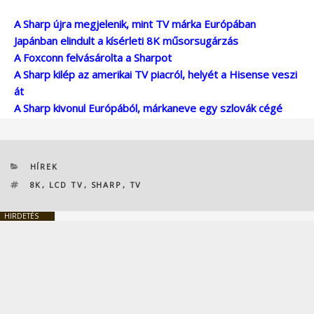
A Sharp újra megjelenik, mint TV márka Európában
Japánban elindult a kísérleti 8K műsorsugárzás
A Foxconn felvásárolta a Sharpot
A Sharp kilép az amerikai TV piacról, helyét a Hisense veszi
át
A Sharp kivonul Európából, márkaneve egy szlovák cégé
KATEGÓRIÁK
HÍREK
CÍMKÉK
8K
,
LCD TV
,
SHARP
,
TV
HIRDETÉS