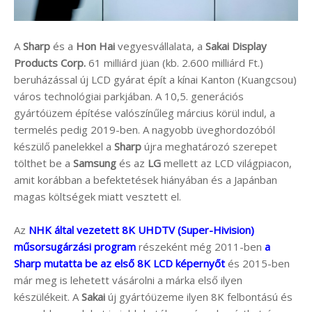
A
Sharp
és a
Hon Hai
vegyesvállalata, a
Sakai Display
Products Corp.
61 milliárd jüan (kb. 2.600 milliárd Ft.)
beruházással új LCD gyárat épít a kínai Kanton (Kuangcsou)
város technológiai parkjában. A 10,5. generációs
gyártóüzem építése valószínűleg március körül indul, a
termelés pedig 2019-ben. A nagyobb üveghordozóból
készülő panelekkel a
Sharp
újra meghatározó szerepet
tölthet be a
Samsung
és az
LG
mellett az LCD világpiacon,
amit korábban a befektetések hiányában és a Japánban
magas költségek miatt vesztett el.
Az
NHK által vezetett 8K UHDTV (Super-Hivision)
műsorsugárzási program
részeként még 2011-ben
a
Sharp mutatta be az első 8K LCD képernyőt
és 2015-ben
már meg is lehetett vásárolni a márka első ilyen
készülékeit. A
Sakai
új gyártóüzeme ilyen 8K felbontású és