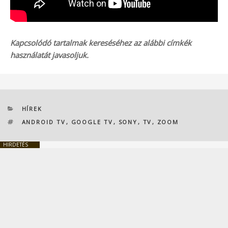
Kapcsolódó tartalmak kereséséhez az alábbi címkék
használatát javasoljuk.
KATEGÓRIÁK
HÍREK
CÍMKÉK
ANDROID TV
,
GOOGLE TV
,
SONY
,
TV
,
ZOOM
HIRDETÉS