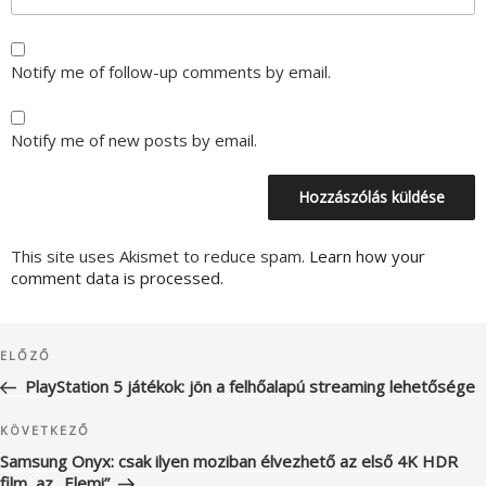
Notify me of follow-up comments by email.
Notify me of new posts by email.
This site uses Akismet to reduce spam.
Learn how your
comment data is processed.
Bejegyzés
Korábbi
ELŐZŐ
navigáció
bejegyzés
PlayStation 5 játékok: jön a felhőalapú streaming lehetősége
Következő
KÖVETKEZŐ
bejegyzés
Samsung Onyx: csak ilyen moziban élvezhető az első 4K HDR
film, az „Elemi”