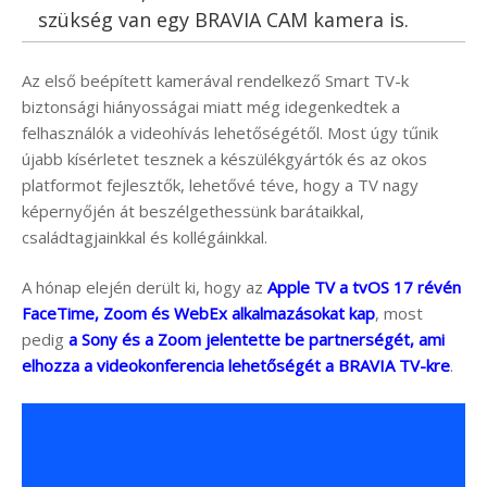
szükség van egy BRAVIA CAM kamera is.
Az első beépített kamerával rendelkező Smart TV-k
biztonsági hiányosságai miatt még idegenkedtek a
felhasználók a videohívás lehetőségétől. Most úgy tűnik
újabb kísérletet tesznek a készülékgyártók és az okos
platformot fejlesztők, lehetővé téve, hogy a TV nagy
képernyőjén át beszélgethessünk barátaikkal,
családtagjainkkal és kollégáinkkal.
A hónap elején derült ki, hogy az
Apple TV a tvOS 17 révén
FaceTime, Zoom és WebEx alkalmazásokat kap
, most
pedig
a Sony és a Zoom jelentette be partnerségét, ami
elhozza a videokonferencia lehetőségét a BRAVIA TV-kre
.