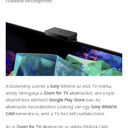
családdal beszélgetnek.”
A közlemény szerint a
Sony
BRAVIA az első TV-márka,
amely támogatja a
Zoom for TV
alkalmazást, ami a nyár
elejétől lesz elérhető
Google Play Store
-ban. Az
alkalmazás használatához szükség van egy
Sony BRAVIA
CAM
kamerára is, amit a TV-hez kell csatlakoztatni.
Az új
Zoom for TV
alkalmazás az alábbi BRAVIA CAM