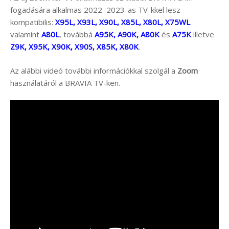
fogadására alkalmas 2022–2023-as TV-kkel lesz
kompatibilis:
X95L, X93L, X90L, X85L, X80L, X75WL
valamint
A80L
, továbbá
A95K, A90K, A80K
és
A75K
illetve
Z9K, X95K, X90K, X90S, X85K, X80K
.
Az alábbi videó további információkkal szolgál a
Zoom
használatáról a BRAVIA TV-ken.