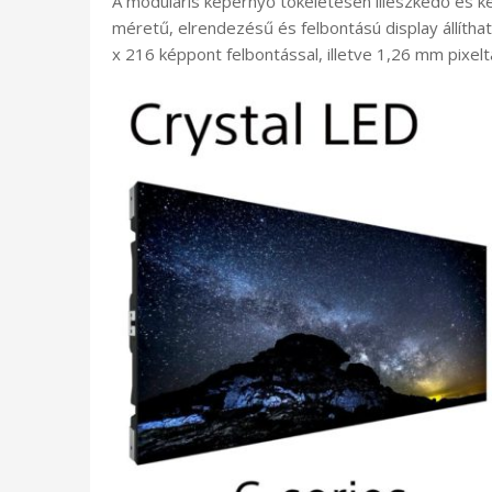
A moduláris képernyő tökéletesen illeszkedő és ker
méretű, elrendezésű és felbontású display állíth
x 216 képpont felbontással, illetve 1,26 mm pixel