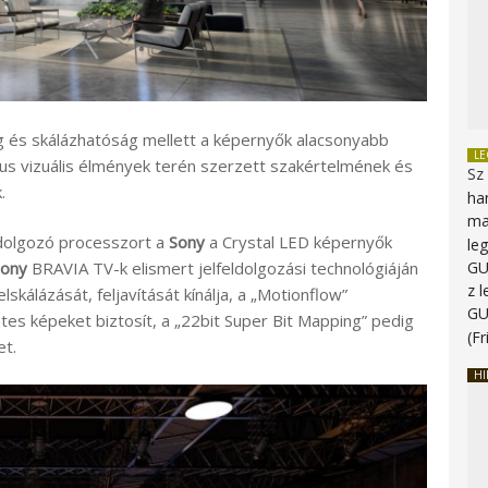
g és skálázhatóság mellett a képernyők alacsonyabb
L
us vizuális élmények terén szerzett szakértelmének és
Sz
.
ha
ma
ldolgozó processzort a
Sony
a Crystal LED képernyők
le
G
Sony
BRAVIA TV-k elismert jelfeldolgozási technológiáján
z 
lskálázását, feljavítását kínálja, a „Motionflow”
G
s képeket biztosít, a „22bit Super Bit Mapping” pedig
(Fr
et.
HI