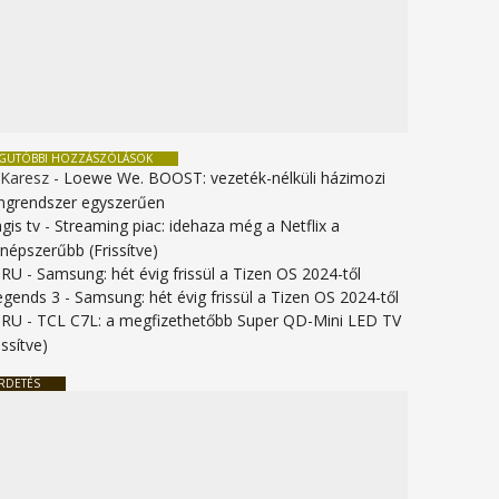
EGUTÓBBI HOZZÁSZÓLÁSOK
 Karesz
-
Loewe We. BOOST: vezeték-nélküli házimozi
ngrendszer egyszerűen
gis tv
-
Streaming piac: idehaza még a Netflix a
gnépszerűbb (Frissítve)
URU
-
Samsung: hét évig frissül a Tizen OS 2024-től
legends 3
-
Samsung: hét évig frissül a Tizen OS 2024-től
URU
-
TCL C7L: a megfizethetőbb Super QD-Mini LED TV
issítve)
RDETÉS