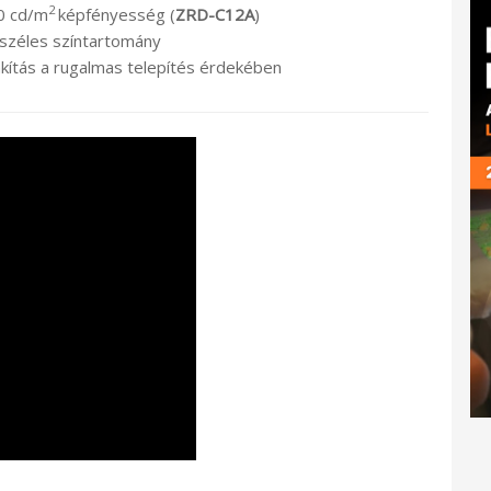
2
0 cd/m
képfényesség (
ZRD-C12A
)
 széles színtartomány
lakítás a rugalmas telepítés érdekében