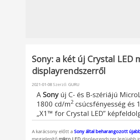
Sony: a két új Crystal LED 
displayrendszerről
Beküldve:
2021-01-08
Szerző:
GURU
A
Sony
új C- és B-szériájú Micr
2
1800 cd/m
csúcsfényesség és 1
„X1™ for Crystal LED” képfeldol
A karácsony előtt a
Sony által beharangozott újabb
megjelenítő
mikro LED
displayrendszer legújabb in