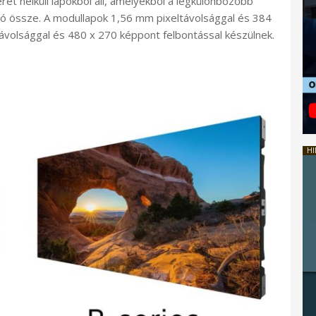
et nélküli lapokból áll, amelyekből a legkülönbözőbb
ató össze. A modullapok 1,56 mm pixeltávolsággal és 384
távolsággal és 480 x 270 képpont felbontással készülnek.
HI