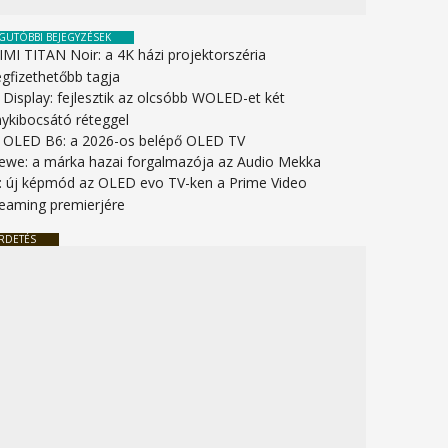
GUTÓBBI BEJEGYZÉSEK
IMI TITAN Noir: a 4K házi projektorszéria
gfizethetőbb tagja
 Display: fejlesztik az olcsóbb WOLED-et két
nykibocsátó réteggel
 OLED B6: a 2026-os belépő OLED TV
ewe: a márka hazai forgalmazója az Audio Mekka
: új képmód az OLED evo TV-ken a Prime Video
reaming premierjére
RDETÉS