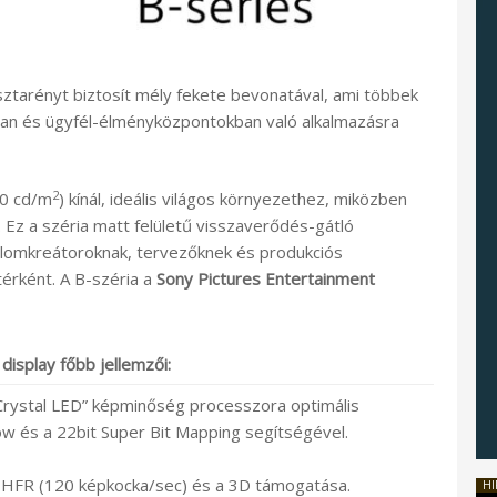
sztarényt biztosít mély fekete bevonatával, ami többek
n és ügyfél-élményközpontokban való alkalmazásra
2
00 cd/m
) kínál, ideális világos környezethez, miközben
. Ez a széria matt felületű visszaverődés-gátló
talomkreátoroknak, tervezőknek és produkciós
térként. A B-széria a
Sony Pictures Entertainment
display főbb jellemzői:
 Crystal LED” képminőség processzora optimális
ow és a 22bit Super Bit Mapping segítségével.
a HFR (120 képkocka/sec) és a 3D támogatása.
HI