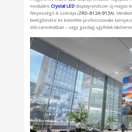
moduláris
Crystal LED
displayrendszer új magas ko
fényességű B-szériája (
ZRD-B12A
/
B15A
). Mindké
kielégítésére és különféle professzionális körny
előcsarnokokban – vagy gazdag ügyfelek lakóterei