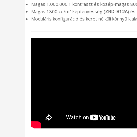
Magas 1.000.000:1 kontraszt és közép-magas 80
2
Magas 1800 cd/m
képfényesség (
ZRD-B12A
) és
Moduláris konfiguráció és keret nélküli könnyű kia