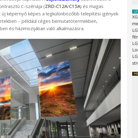
ntrasztú C-szériája (
ZRD-C12A
/
C15A
) és magas
LE
t új képernyő képes a legkülönbözőbb telepítési igények
XG
ezetekben – például céges bemutatótermekben,
me
ben és házimozijában való alkalmazásra.
LG
fé
LG
Lo
LG
st
HI