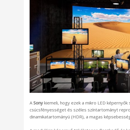
A
Sony
kiemeli, hogy ezek a mikro LED képernyők 
csúcsfényességet és széles színtartományt reprod
dinamikatartományú (HDR), a magas képsebességű