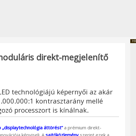
HI
moduláris direkt-megjelenítő
oLED technológiájú képernyői az akár
.000.000:1 kontrasztarány mellé
gozó processzort is kínálnak.
 „displaytechnológia áttörést”
a prémium direkt-
novációja képviseli. A
sajtóközlemény
szerint ezek a