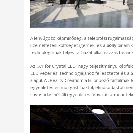
A lenyűgöző képminőség, a telepítési rugalmassá
üzemeltetési költséget ígérnek, és a
Sony
dinamik
technológiáinak teljes tárházát alkalmazzák bennük
Az „X1 for Crystal LED” nagy teljesítményű képfe
LED vezérlési technológiájához fejlesztette és a
alapul. A „Reality Creation” a különböző tartalmak fe
egyenletes és mozgáshibáktól, elmosódástól mente
sávosodás nélküli egyenletes árnyalati átmenetek