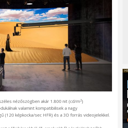
HI
2
széles nézőszögben akár 1.800 nit (cd/m
)
ukálnak valamint kompatibilisek a nagy
 (120 képkocka/sec HFR) és a 3D forrás videojelekkel.