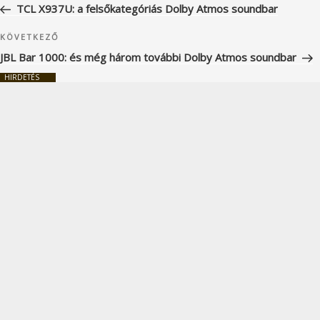
bejegyzés
TCL X937U: a felsőkategóriás Dolby Atmos soundbar
Következő
KÖVETKEZŐ
bejegyzés
JBL Bar 1000: és még három további Dolby Atmos soundbar
HIRDETÉS