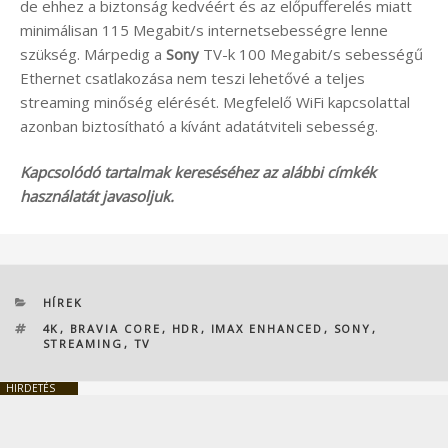
de ehhez a biztonság kedvéért és az előpufferelés miatt
minimálisan 115 Megabit/s internetsebességre lenne
szükség. Márpedig a
Sony
TV-k 100 Megabit/s sebességű
Ethernet csatlakozása nem teszi lehetővé a teljes
streaming minőség elérését. Megfelelő WiFi kapcsolattal
azonban biztosítható a kívánt adatátviteli sebesség.
Kapcsolódó tartalmak kereséséhez az alábbi címkék
használatát javasoljuk.
KATEGÓRIÁK
HÍREK
CÍMKÉK
4K
,
BRAVIA CORE
,
HDR
,
IMAX ENHANCED
,
SONY
,
STREAMING
,
TV
HIRDETÉS