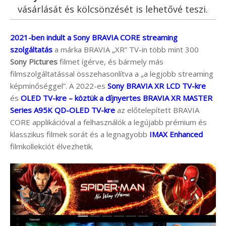
vásárlását és kölcsönzését is lehetővé teszi.
2021-ben indult a Sony BRAVIA CORE streaming
szolgáltatás
a márka BRAVIA „XR” TV-in több mint 300
Sony Pictures
filmet ígérve, és bármely más
filmszolgáltatással összehasonlítva a „a legjobb streaming
képminőséggel”. A 2022-es
Sony BRAVIA XR LCD TV-kre
és
OLED TV-kre – köztük a díjnyertes BRAVIA XR MASTER
Series A95K QD-OLED TV-kre
az előtelepített BRAVIA
CORE applikációval a felhasználók a legújabb prémium és
klasszikus filmek sorát és a legnagyobb
IMAX Enhanced
filmkollekciót élvezhetik.