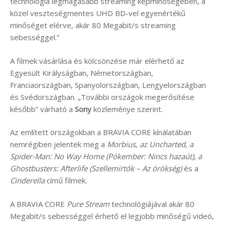
technológia legmagasabb streaming képminőségében, a
közel veszteségmentes UHD BD-vel egyenértékű
minőséget elérve, akár 80 Megabit/s streaming
sebességgel.”
A filmek vásárlása és kölcsönzése már elérhető az
Egyesült Királyságban, Németországban,
Franciaországban, Spanyolországban, Lengyelországban
és Svédországban. „További országok megerősítése
később” várható a
Sony
közleménye szerint.
Az említett országokban a BRAVIA CORE kínálatában
nemrégiben jelentek meg a
Morbius, az Uncharted, a
Spider-Man: No Way Home (Pókember: Nincs hazaút), a
Ghostbusters: Afterlife (Szellemirtók – Az örökség)
és a
Cinderella
című filmek.
A BRAVIA CORE
Pure Stream
technológiájával akár 80
Megabit/s sebességgel érhető el legjobb minőségű videó,