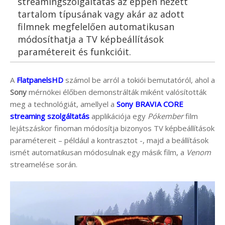
streamingszolgáltatás az éppen nézett
tartalom típusának vagy akár az adott
filmnek megfelelően automatikusan
módosíthatja a TV képbeállítások
paramétereit és funkcióit.
A
FlatpanelsHD
számol be arról a tokiói bemutatóról, ahol a
Sony
mérnökei élőben demonstrálták miként valósították
meg a technológiát, amellyel a
Sony BRAVIA CORE
streaming szolgáltatás
applikációja egy
Pókember
film
lejátszáskor finoman módosítja bizonyos TV képbeállítások
paramétereit – például a kontrasztot -, majd a beállítások
ismét automatikusan módosulnak egy másik film, a
Venom
streamelése során.