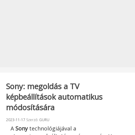
Sony: megoldás a TV
képbeállítások automatikus
módosítására
Beküldve:
2023-11-17
Szerző:
GURU
A
Sony
technológiájával a