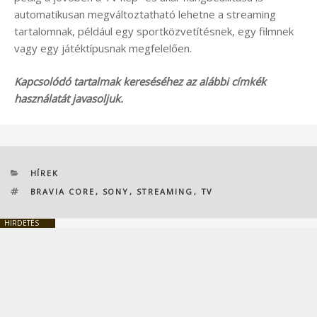
automatikusan megváltoztatható lehetne a streaming
tartalomnak, például egy sportközvetítésnek, egy filmnek
vagy egy játéktípusnak megfelelően.
Kapcsolódó tartalmak kereséséhez az alábbi címkék
használatát javasoljuk.
KATEGÓRIÁK
HÍREK
CÍMKÉK
BRAVIA CORE
,
SONY
,
STREAMING
,
TV
HIRDETÉS