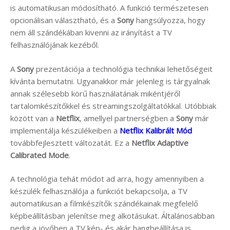
is automatikusan módosítható. A funkció természetesen
opcionálisan választható, és a
Sony
hangsúlyozza, hogy
nem áll szándékában kivenni az irányítást a TV
felhasználójának kezéből.
A
Sony
prezentációja a technológia technikai lehetőségeit
kívánta bemutatni. Ugyanakkor már jelenleg is tárgyalnak
annak szélesebb körű használatának mikéntjéről
tartalomkészítőkkel és streamingszolgáltatókkal. Utóbbiak
között van a
Netflix
, amellyel partnerségben a
Sony
már
implementálja készülékeiben a
Netflix Kalibrált Mód
továbbfejlesztett változatát. Ez a
Netflix Adaptive
Calibrated Mode
.
A technológia tehát módot ad arra, hogy amennyiben a
készülék felhasználója a funkciót bekapcsolja, a TV
automatikusan a filmkészítők szándékainak megfelelő
képbeállításban jelenítse meg alkotásukat. Általánosabban
pedig a jövőben a TV kép- és akár hangbeállítása is