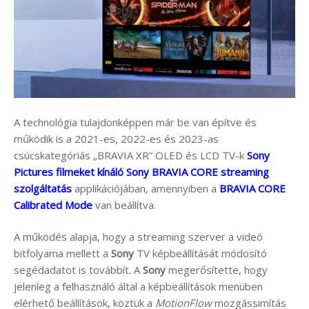
A technológia tulajdonképpen már be van építve és
működik is a 2021-es, 2022-es és 2023-as
csúcskategóriás „BRAVIA XR” OLED és LCD TV-k
Sony
Pictures filmeket kínáló Sony BRAVIA CORE streaming
szolgáltatás
applikációjában, amennyiben a
BRAVIA CORE
Calibrated Mode
van beállítva.
A működés alapja, hogy a streaming szerver a videó
bitfolyama mellett a
Sony
TV képbeállítását módosító
segédadatot is továbbít. A
Sony
megerősítette, hogy
jelenleg a felhasználó által a képbeállítások menüben
elérhető beállítások, köztük a
MotionFlow
mozgássimítás