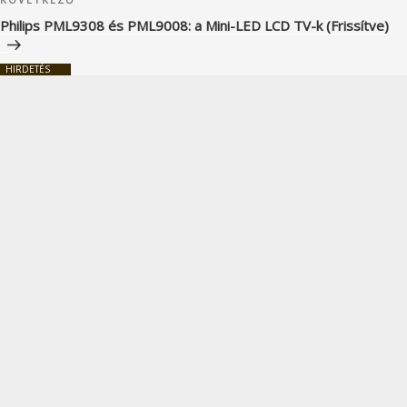
Következő
bejegyzés
Philips PML9308 és PML9008: a Mini-LED LCD TV-k (Frissítve)
HIRDETÉS