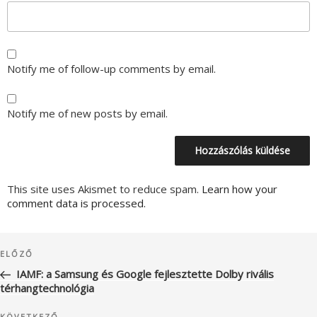
Notify me of follow-up comments by email.
Notify me of new posts by email.
This site uses Akismet to reduce spam.
Learn how your
comment data is processed.
Bejegyzés
Korábbi
ELŐZŐ
navigáció
bejegyzés
IAMF: a Samsung és Google fejlesztette Dolby rivális
térhangtechnológia
KÖVETKEZŐ