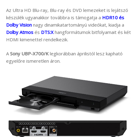
Az Ultra HD Blu-ray, Blu-ray és DVD lemezeket is lejátszó
készülék ugyanakkor továbbra is támogatja a
HDR10 és
Dolby Vision
nagy dinamikatartományú videókat, kiadja a
Dolby Atmos
és
DTS:X
hangformátumok bitfolyamait és két
HDMI kimenettel rendelkezik.
A
Sony UBP-X700/K
legkorábban áprilistól lesz kapható
egyelőre ismeretlen áron.