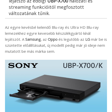
lejátszó az eddigi
UBP-X700
hálózati és
streaming funkcióitól megfosztott
változatának tűnik.
Az egyre kevésbé kelendő Blu-ray és Ultra HD Blu-ray
lemezekhez egyre kevesebb készülékgyártó kínál
lejátszót. A
Samsung
, az
Oppo
és legutóbb az
LG
már be is
szüntette előállításukat, új modellt pedig már jó ideje nem
mutatott be más márka sem.