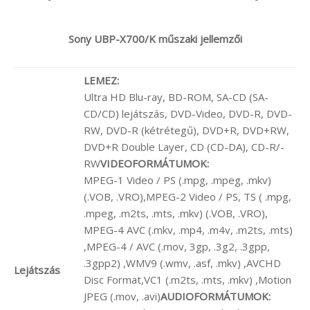
Sony
UBP-X700/K műszaki jellemzői
LEMEZ:
Ultra HD Blu-ray, BD-ROM, SA-CD (SA-
CD/CD) lejátszás, DVD-Video, DVD-R, DVD-
RW, DVD-R (kétrétegű), DVD+R, DVD+RW,
DVD+R Double Layer, CD (CD-DA), CD-R/-
RW
VIDEOFORMÁTUMOK:
MPEG-1 Video / PS (.mpg, .mpeg, .mkv)
(.VOB, .VRO),MPEG-2 Video / PS, TS ( .mpg,
.mpeg, .m2ts, .mts, .mkv) (.VOB, .VRO),
MPEG-4 AVC (.mkv, .mp4, .m4v, .m2ts, .mts)
,MPEG-4 / AVC (.mov, 3gp, .3g2, .3gpp,
.3gpp2) ,WMV9 (.wmv, .asf, .mkv) ,AVCHD
Lejátszás
Disc Format,VC1 (.m2ts, .mts, .mkv) ,Motion
JPEG (.mov, .avi)
AUDIOFORMÁTUMOK: