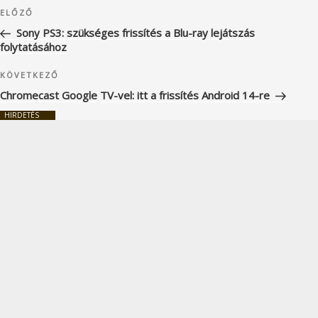
Bejegyzés
Korábbi
ELŐZŐ
navigáció
bejegyzés
Sony PS3: szükséges frissítés a Blu-ray lejátszás
folytatásához
Következő
KÖVETKEZŐ
bejegyzés
Chromecast Google TV-vel: itt a frissítés Android 14-re
HIRDETÉS