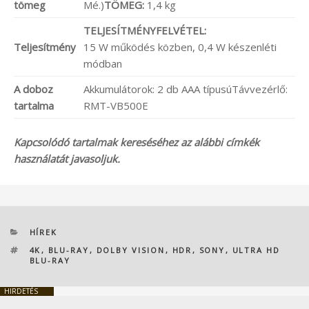
tömeg
Mé.)
TÖMEG:
1,4 kg
TELJESÍTMÉNYFELVÉTEL:
Teljesítmény
15 W működés közben, 0,4 W készenléti
módban
A doboz
Akkumulátorok: 2 db AAA típusúTávvezérlő:
tartalma
RMT-VB500E
Kapcsolódó tartalmak kereséséhez az alábbi címkék
használatát javasoljuk.
KATEGÓRIÁK
HÍREK
CÍMKÉK
4K
,
BLU-RAY
,
DOLBY VISION
,
HDR
,
SONY
,
ULTRA HD
BLU-RAY
HIRDETÉS