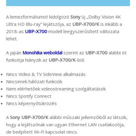
A lemezformátumot kidolgozó
Sony
új „Dolby Vision 4K
Ultra HD Blu-ray” lejátszója, az
UBP-X700/K
is inkább a
2018-as
UBP-X700
modell leegyszerűsített változata
lehet.
A japán
Monohika weboldal
szerint az
UBP-X700
alábbi öt
funkciója hiányzik az
UBP-X700/K
-ból:
Nincs Video & TV SideView alkalmazás
Nincsenek hálózati funkciók
Nem elérhetőek videostreaming szolgáltatások
Nincs Spotify Connect
Nincs képernyőtükrözés
A
Sony UBP-X700/K
alábbi műszaki jellemzőiből az látszik,
hogy a lejátszónak van ugyan Ethernet LAN csatlakozója,
de beépített Wi-Fi kapcsolat nincs.