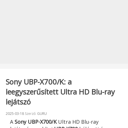
Sony UBP-X700/K: a
leegyszerűsített Ultra HD Blu-ray
lejátszó
Beküldve:
2025-03-18
Szerző:
GURU
A
Sony UBP-X700/K
Ultra HD Blu-ray