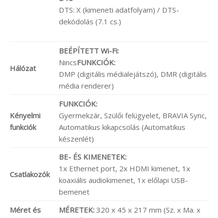
DTS: X (kimeneti adatfolyam) / DTS-
dekódolás (7.1 cs.)
BEÉPÍTETT Wi-Fi:
Nincs
FUNKCIÓK:
Hálózat
DMP (digitális médialejátszó), DMR (digitális
média renderer)
FUNKCIÓK:
Kényelmi
Gyermekzár, Szülői felügyelet, BRAVIA Sync,
funkciók
Automatikus kikapcsolás (Automatikus
készenlét)
BE- ÉS KIMENETEK:
1x Ethernet port, 2x HDMI kimenet, 1x
Csatlakozók
koaxiális audiokimenet, 1x előlapi USB-
bemenet
Méret és
MÉRETEK:
320 x 45 x 217 mm (Sz. x Ma. x