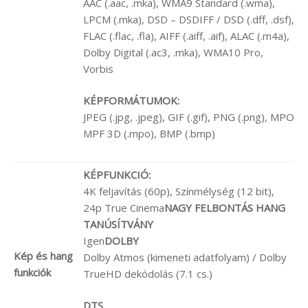
AAC (.aac, .mka), WMA9 Standard (.wma),
LPCM (.mka), DSD – DSDIFF / DSD (.dff, .dsf),
FLAC (.flac, .fla), AIFF (.aiff, .aif), ALAC (.m4a),
Dolby Digital (.ac3, .mka), WMA10 Pro,
Vorbis
KÉPFORMÁTUMOK:
JPEG (.jpg, .jpeg), GIF (.gif), PNG (.png), MPO
MPF 3D (.mpo), BMP (.bmp)
KÉPFUNKCIÓ:
4K feljavítás (60p), Színmélység (12 bit),
24p True Cinema
NAGY FELBONTÁS HANG
TANÚSÍTVÁNY
Igen
DOLBY
Kép és hang
Dolby Atmos (kimeneti adatfolyam) / Dolby
funkciók
TrueHD dekódolás (7.1 cs.)
DTS