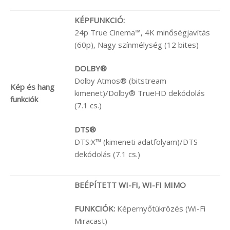
KÉPFUNKCIÓ:
24p True Cinema™, 4K minőségjavítás
(60p), Nagy színmélység (12 bites)
DOLBY®
Dolby Atmos® (bitstream
Kép és hang
kimenet)/Dolby® TrueHD dekódolás
funkciók
(7.1 cs.)
DTS®
DTS:X™ (kimeneti adatfolyam)/DTS
dekódolás (7.1 cs.)
BEÉPÍTETT WI-FI,
WI-FI MIMO
FUNKCIÓK:
Képernyőtükrözés (Wi-Fi
Miracast)