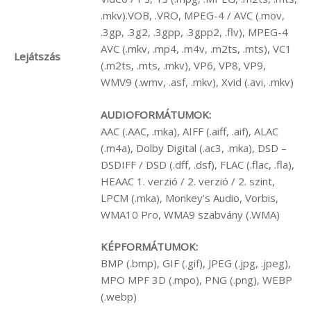
.mkv).VOB, .VRO, MPEG-4 / AVC (.mov,
.3gp, .3g2, .3gpp, .3gpp2, .flv), MPEG-4
AVC (.mkv, .mp4, .m4v, .m2ts, .mts), VC1
Lejátszás
(.m2ts, .mts, .mkv), VP6, VP8, VP9,
WMV9 (.wmv, .asf, .mkv), Xvid (.avi, .mkv)
AUDIOFORMÁTUMOK:
AAC (.AAC, .mka), AIFF (.aiff, .aif), ALAC
(.m4a), Dolby Digital (.ac3, .mka), DSD –
DSDIFF / DSD (.dff, .dsf), FLAC (.flac, .fla),
HEAAC 1. verzió / 2. verzió / 2. szint,
LPCM (.mka), Monkey’s Audio, Vorbis,
WMA10 Pro, WMA9 szabvány (.WMA)
KÉPFORMÁTUMOK:
BMP (.bmp), GIF (.gif), JPEG (.jpg, .jpeg),
MPO MPF 3D (.mpo), PNG (.png), WEBP
(.webp)