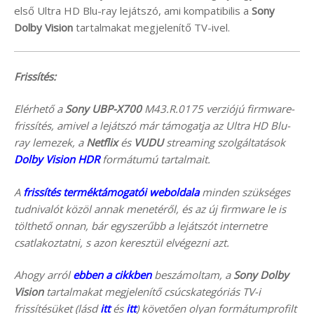
első Ultra HD Blu-ray lejátszó, ami kompatibilis a
Sony
Dolby Vision
tartalmakat megjelenítő TV-ivel.
Frissítés:
Elérhető a
Sony UBP-X700
M43.R.0175 verziójú firmware-
frissítés, amivel a lejátszó már támogatja az Ultra HD Blu-
ray lemezek, a
Netflix
és
VUDU
streaming szolgáltatások
Dolby Vision HDR
formátumú tartalmait.
A
frissítés terméktámogatói weboldala
minden szükséges
tudnivalót közöl annak menetéről, és az új firmware le is
tölthető onnan, bár egyszerűbb a lejátszót internetre
csatlakoztatni, s azon keresztül elvégezni azt.
Ahogy arról
ebben a cikkben
beszámoltam, a
Sony
Dolby
Vision
tartalmakat megjelenítő csúcskategóriás TV-i
frissítésüket (lásd
itt
és
itt
) követően olyan formátumprofilt