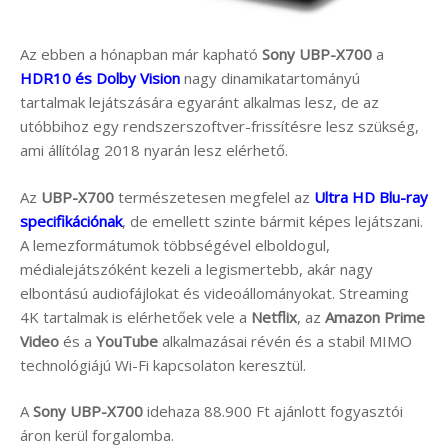
Az ebben a hónapban már kapható
Sony
UBP-X700
a
HDR10 és Dolby Vision
nagy dinamikatartományú
tartalmak lejátszására egyaránt alkalmas lesz, de az
utóbbihoz egy rendszerszoftver-frissítésre lesz szükség,
ami állítólag 2018 nyarán lesz elérhető.
Az
UBP-X700
természetesen megfelel az
Ultra HD Blu-ray
specifikációnak
, de emellett szinte bármit képes lejátszani.
A lemezformátumok többségével elboldogul,
médialejátszóként kezeli a legismertebb, akár nagy
elbontású audiofájlokat és videoállományokat. Streaming
4K tartalmak is elérhetőek vele a
Netflix
, az
Amazon Prime
Video
és a
YouTube
alkalmazásai révén és a stabil MIMO
technológiájú Wi-Fi kapcsolaton keresztül.
A
Sony
UBP-X700
idehaza 88.900 Ft ajánlott fogyasztói
áron kerül forgalomba.