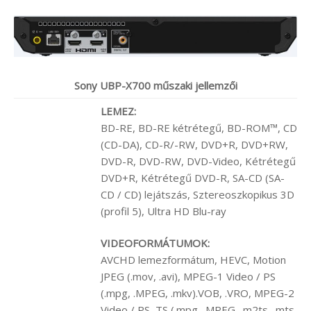
Sony
UBP-X700 műszaki jellemzői
LEMEZ:
BD-RE, BD-RE kétrétegű, BD-ROM™, CD
(CD-DA), CD-R/-RW, DVD+R, DVD+RW,
DVD-R, DVD-RW, DVD-Video, Kétrétegű
DVD+R, Kétrétegű DVD-R, SA-CD (SA-
CD / CD) lejátszás, Sztereoszkopikus 3D
(profil 5), Ultra HD Blu-ray
VIDEOFORMÁTUMOK:
AVCHD lemezformátum, HEVC, Motion
JPEG (.mov, .avi), MPEG-1 Video / PS
(.mpg, .MPEG, .mkv).VOB, .VRO, MPEG-2
Video / PS, TS (.mpg, .MPEG, .m2ts, .mts,