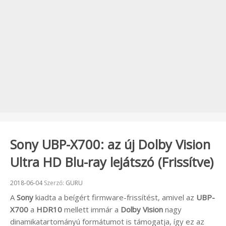
Sony UBP-X700: az új Dolby Vision
Ultra HD Blu-ray lejátszó (Frissítve)
Beküldve:
2018-06-04
Szerző:
GURU
A
Sony
kiadta a beígért firmware-frissítést, amivel az
UBP-
X700
a
HDR10
mellett immár a
Dolby Vision
nagy
dinamikatartományú formátumot is támogatja, így ez az