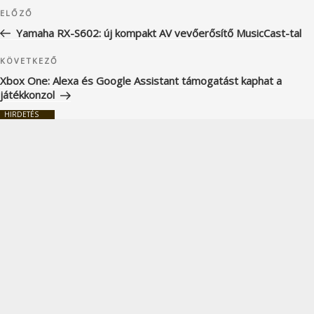
Bejegyzés
Korábbi
ELŐZŐ
navigáció
bejegyzés
Yamaha RX-S602: új kompakt AV vevőerősítő MusicCast-tal
Következő
KÖVETKEZŐ
bejegyzés
Xbox One: Alexa és Google Assistant támogatást kaphat a
játékkonzol
HIRDETÉS