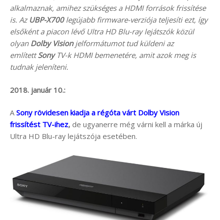
alkalmaznak, amihez szükséges a HDMI források frissítése
is. Az
UBP-X700
legújabb firmware-verziója teljesíti ezt, így
elsőként a piacon lévő Ultra HD Blu-ray lejátszók közül
olyan
Dolby Vision
jelformátumot tud küldeni az
említett
Sony
TV-k HDMI bemenetére, amit azok meg is
tudnak jeleníteni.
2018. január 10.:
A
Sony rövidesen kiadja a régóta várt Dolby Vision
frissítést TV-ihez
,
de ugyanerre még várni kell a márka új
Ultra HD Blu-ray lejátszója esetében.