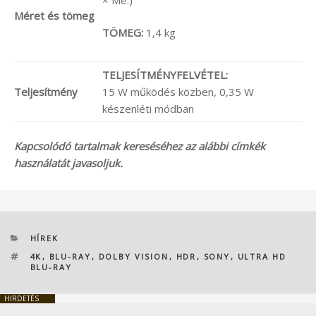
Méret és tömeg
TÖMEG:
1,4 kg
TELJESÍTMÉNYFELVÉTEL:
Teljesítmény
15 W működés közben, 0,35 W
készenléti módban
Kapcsolódó tartalmak kereséséhez az alábbi címkék
használatát javasoljuk.
KATEGÓRIÁK
HÍREK
CÍMKÉK
4K
,
BLU-RAY
,
DOLBY VISION
,
HDR
,
SONY
,
ULTRA HD
BLU-RAY
HIRDETÉS