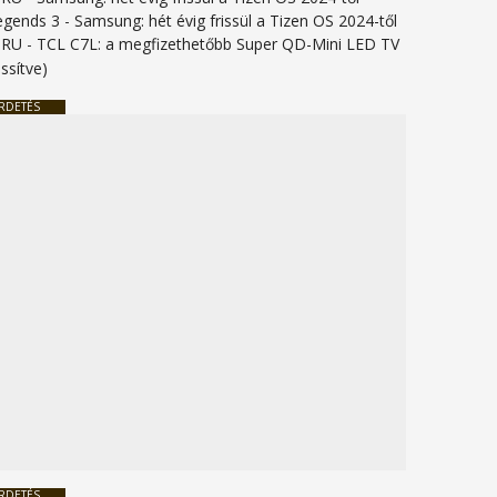
legends 3
-
Samsung: hét évig frissül a Tizen OS 2024-től
URU
-
TCL C7L: a megfizethetőbb Super QD-Mini LED TV
issítve)
RDETÉS
RDETÉS