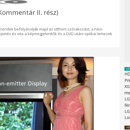
Kommentár II. rész)
rendek befolyásolják majd az otthoni szórakozást, a házi-
epetés és vita a képmegjelenítők és a DVD utáni optikai lemezek
LE
HD
Pr
XG
me
LG
fén
LG
Lo
HI