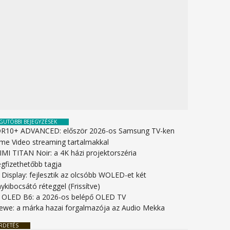
GUTÓBBI BEJEGYZÉSEK
R10+ ADVANCED: először 2026-os Samsung TV-ken
ime Video streaming tartalmakkal
IMI TITAN Noir: a 4K házi projektorszéria
gfizethetőbb tagja
 Display: fejlesztik az olcsóbb WOLED-et két
ykibocsátó réteggel (Frissítve)
 OLED B6: a 2026-os belépő OLED TV
ewe: a márka hazai forgalmazója az Audio Mekka
RDETÉS