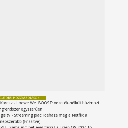
EGUTÓBBI HOZZÁSZÓLÁSOK
 Karesz
-
Loewe We. BOOST: vezeték-nélküli házimozi
ngrendszer egyszerűen
gis tv
-
Streaming piac: idehaza még a Netflix a
gnépszerűbb (Frissítve)
URU
-
Samsung: hét évig frissül a Tizen OS 2024-től