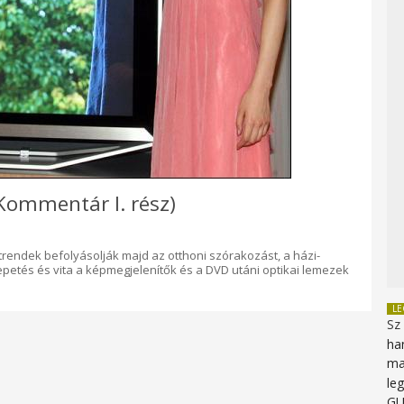
Kommentár I. rész)
rendek befolyásolják majd az otthoni szórakozást, a házi-
epetés és vita a képmegjelenítők és a DVD utáni optikai lemezek
L
Sz
ha
ma
le
G