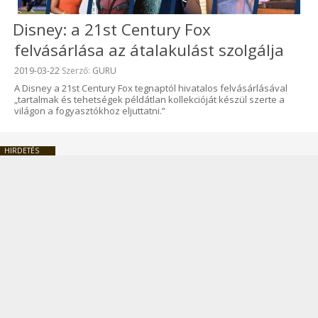
Disney: a 21st Century Fox
felvásárlása az átalakulást szolgálja
Beküldve:
2019-03-22
Szerző:
GURU
A Disney a 21st Century Fox tegnaptól hivatalos felvásárlásával
„tartalmak és tehetségek példátlan kollekcióját készül szerte a
világon a fogyasztókhoz eljuttatni.”
HIRDETÉS