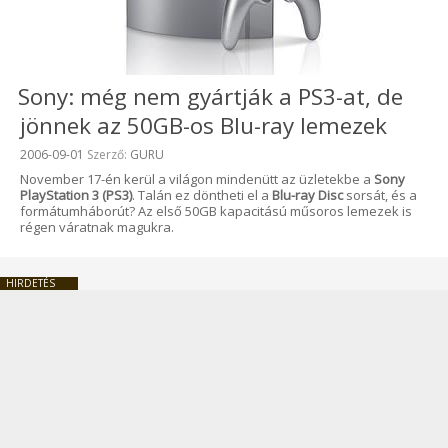
Sony: még nem gyártják a PS3-at, de
jönnek az 50GB-os Blu-ray lemezek
Beküldve:
2006-09-01
Szerző:
GURU
November 17-én kerül a világon mindenütt az üzletekbe a
Sony
PlayStation 3 (PS3)
. Talán ez döntheti el a
Blu-ray Disc
sorsát, és a
formátumháborút? Az első 50GB kapacitású műsoros lemezek is
régen váratnak magukra.
HIRDETÉS