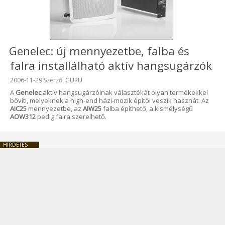
Genelec: új mennyezetbe, falba és
falra installálható aktív hangsugárzók
Beküldve:
2006-11-29
Szerző:
GURU
A
Genelec
aktív hangsugárzóinak választékát olyan termékekkel
bővíti, melyeknek a high-end házi-mozik építői veszik hasznát. Az
AIC25
mennyezetbe, az
AIW25
falba építhető, a kismélységű
AOW312
pedig falra szerelhető.
HIRDETÉS