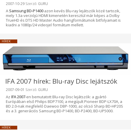
Beküldve:
2007-10-29
Szerző:
GURU
A
Samsung BD-P1400
azon kevés Blu-ray lejátszók közé tartozik,
mely 1.3a verziójú HDMI kimenetén keresztül már képes a Dolby
TrueHD és DTS HD Master Audio hangformátumok bitfolyamait is
kiadni a 1080p/24 videojel formátum mellett.
HÍREK
IFA 2007 hírek: Blu-ray Disc lejátszók
Beküldve:
2007-09-01
Szerző:
GURU
Az
IFA 2007
-en bemutatott Blu-ray Disc lejátszók: a gyártó
Európában első Philips BDP7100, a megújult Pioneer BDP-LX70A, a
BD 2.0-nak megfelelő Daewoo DBP-1000, az olcsó Sharp BD-HP20S
és a 3. generációs Samsung BD-P1400, BD-P2400, BD-UP5000.
HÍREK