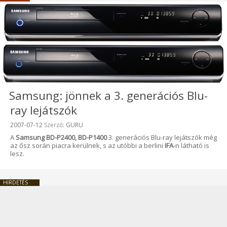
Samsung: jönnek a 3. generációs Blu-
ray lejátszók
Beküldve:
2007-07-12
Szerző:
GURU
A
Samsung BD-P2400, BD-P1400
3. generációs Blu-ray lejátszók még
az ősz során piacra kerülnek, s az utóbbi a berlini
IFA
-n látható is
lesz.
HIRDETÉS