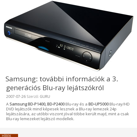
Samsung: további információk a 3.
generációs Blu-ray lejátszókról
Beküldve:
2007-07-26
Szerző:
GURU
A
Samsung BD-P1400, BD-P2400
Blu-ray és a
BD-UP5000
Blu-ray/HD
DVD lejátszók mind képesek lesznek a Blu-ray lemezek 24p
lejátszására, az utóbbi viszont jóval többe került majd, mint a csak
Blu-ray lemezeket lejátszó modellek.
HÍREK