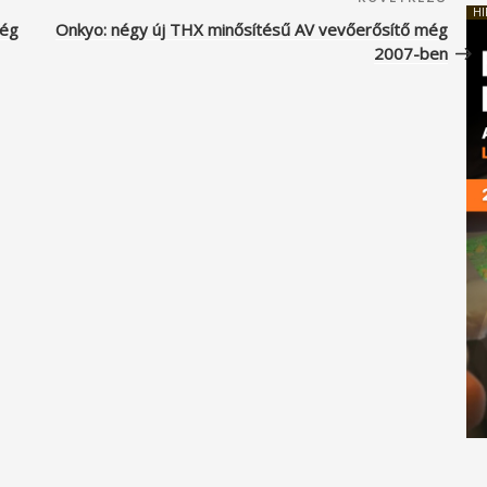
Köve
HI
beje
még
Onkyo: négy új THX minősítésű AV vevőerősítő még
2007-ben