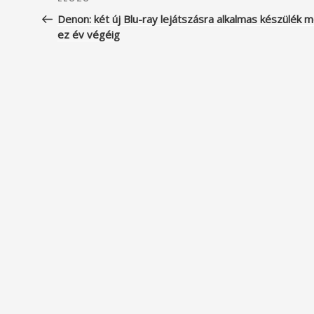
Korábbi
navigáció
bejegyzés
Denon: két új Blu-ray lejátszásra alkalmas készülék 
ez év végéig