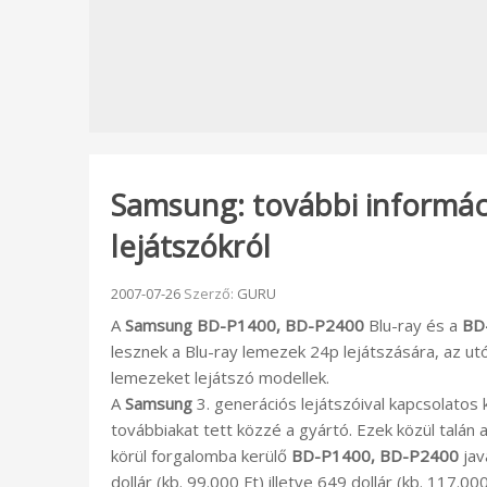
Samsung: további informáci
lejátszókról
Beküldve:
2007-07-26
Szerző:
GURU
A
Samsung BD-P1400, BD-P2400
Blu-ray és a
BD
lesznek a Blu-ray lemezek 24p lejátszására, az utó
lemezeket lejátszó modellek.
A
Samsung
3. generációs lejátszóival kapcsolatos
továbbiakat tett közzé a gyártó. Ezek közül talá
körül forgalomba kerülő
BD-P1400, BD-P2400
jav
dollár (kb. 99.000 Ft) illetve 649 dollár (kb. 117.0