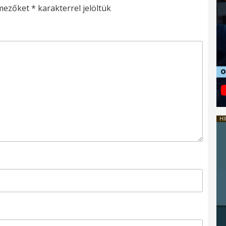
 mezőket
*
karakterrel jelöltük
HI