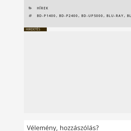
KATEGÓRIÁK
HÍREK
CÍMKÉK
BD-P1400
,
BD-P2400
,
BD-UP5000
,
BLU-RAY
,
B
HIRDETÉS
Vélemény, hozzászólás?