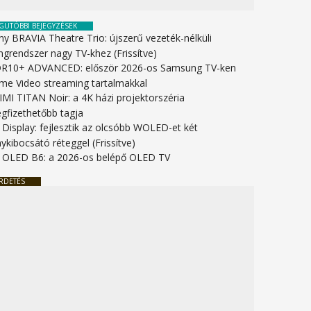
GUTÓBBI BEJEGYZÉSEK
ny BRAVIA Theatre Trio: újszerű vezeték-nélküli
ngrendszer nagy TV-khez (Frissítve)
R10+ ADVANCED: először 2026-os Samsung TV-ken
ime Video streaming tartalmakkal
IMI TITAN Noir: a 4K házi projektorszéria
gfizethetőbb tagja
 Display: fejlesztik az olcsóbb WOLED-et két
ykibocsátó réteggel (Frissítve)
 OLED B6: a 2026-os belépő OLED TV
RDETÉS