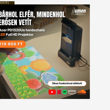
tkező
RDETÉS
gyzés