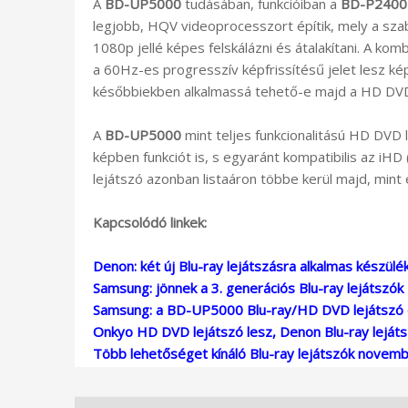
A
BD-UP5000
tudásában, funkcióiban a
BD-P2400
legjobb, HQV videoprocesszort építik, mely a sz
1080p jellé képes felskálázni és átalakítani. A ko
a 60Hz-es progresszív képfrissítésű jelet lesz kép
későbbiekben alkalmassá tehető-e majd a HD DVD-
A
BD-UP5000
mint teljes funkcionalitású HD DVD 
képben funkciót is, s egyaránt kompatibilis az iHD 
lejátszó azonban listaáron többe kerül majd, mint
Kapcsolódó linkek:
Denon: két új Blu-ray lejátszásra alkalmas készül
Samsung: jönnek a 3. generációs Blu-ray lejátszók
Samsung: a BD-UP5000 Blu-ray/HD DVD lejátszó o
Onkyo HD DVD lejátszó lesz, Denon Blu-ray lejáts
Több lehetőséget kínáló Blu-ray lejátszók novemb