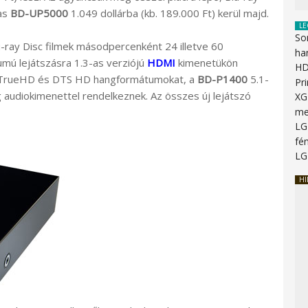
as
BD-UP5000
1.049 dollárba (kb. 189.000 Ft) kerül majd.
LE
So
u-ray Disc filmek másodpercenként 24 illetve 60
ha
mú lejátszásra 1.3-as verziójú
HDMI
kimenetükön
HD
by TrueHD és DTS HD hangformátumokat, a
BD-P1400
5.1-
Pr
 audiokimenettel rendelkeznek. Az összes új lejátszó
XG
me
LG
fén
LG
HI