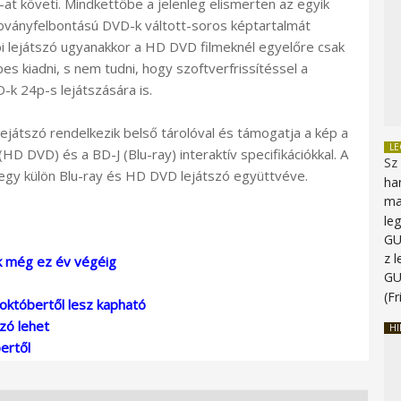
-at követi. Mindkettőbe a jelenleg elismerten az egyik
abványfelbontású DVD-k váltott-soros képtartalmát
mbi lejátszó ugyanakkor a HD DVD filmeknél egyelőre csak
es kiadni, s nem tudni, hogy szoftverfrissítéssel a
k 24p-s lejátszására is.
lejátszó rendelkezik belső tárolóval és támogatja a kép a
L
(HD DVD) és a BD-J (Blu-ray) interaktív specifikációkkal. A
Sz
 egy külön Blu-ray és HD DVD lejátszó együttvéve.
ha
ma
le
G
z 
ék még ez év végéig
G
(Fr
któbertől lesz kapható
zó lehet
HI
ertől