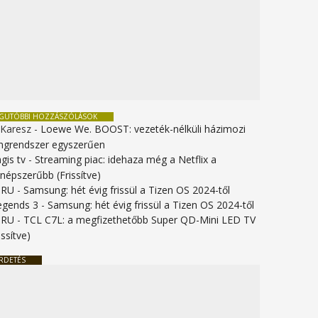
EGUTÓBBI HOZZÁSZÓLÁSOK
 Karesz
-
Loewe We. BOOST: vezeték-nélküli házimozi
ngrendszer egyszerűen
gis tv
-
Streaming piac: idehaza még a Netflix a
gnépszerűbb (Frissítve)
URU
-
Samsung: hét évig frissül a Tizen OS 2024-től
legends 3
-
Samsung: hét évig frissül a Tizen OS 2024-től
URU
-
TCL C7L: a megfizethetőbb Super QD-Mini LED TV
issítve)
RDETÉS