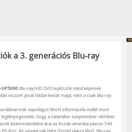
HI
ók a 3. generációs Blu-ray
-UP5000
Blu-ray/HD DVD lejátszók mind képesek
bbi viszont jóval többe került majd, mint a csak Blu-ray
 korábban már napvilágot látott információk mellé most
n a leglényegesebb, hogy a valamikor szeptember-október
asolt kiskereskedelmi árai az észak-amerikai piacon 549
00 Ft) lesz. Az ugyancsak még ősszel piacra lépő, Blu-ray