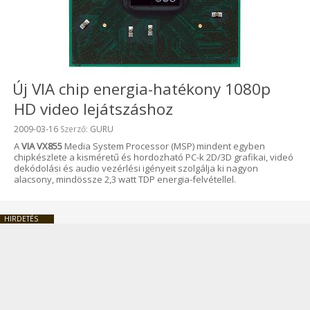
Új VIA chip energia-hatékony 1080p
HD video lejátszáshoz
Beküldve:
2009-03-16
Szerző:
GURU
A
VIA VX855
Media System Processor (MSP) mindent egyben
chipkészlete a kisméretű és hordozható PC-k 2D/3D grafikai, videó
dekódolási és audio vezérlési igényeit szolgálja ki nagyon
alacsony, mindössze 2,3 watt TDP energia-felvétellel.
HIRDETÉS