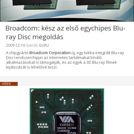
Broadcom: kész az első egychipes Blu-
ray Disc megoldás
Beküldve:
2009-12-16
Szerző:
GURU
A chipgyártó
Broadcom Corporation
új, egy tokba integrált Blu-ray
Disc rendszerchipjei az internetes tartalmakat kínáló
alkalmazásokat is támogatják, és az egyik a 3D Blu-ray filmek
lejátszását is lehetővé teszi.
HÍREK