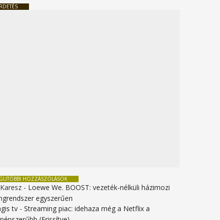
RDETÉS
EGUTÓBBI HOZZÁSZÓLÁSOK
 Karesz
-
Loewe We. BOOST: vezeték-nélküli házimozi
ngrendszer egyszerűen
gis tv
-
Streaming piac: idehaza még a Netflix a
gnépszerűbb (Frissítve)