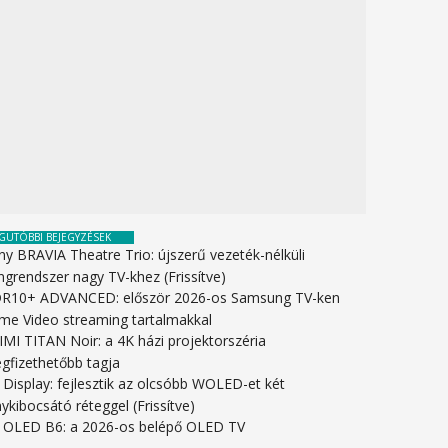
GUTÓBBI BEJEGYZÉSEK
ny BRAVIA Theatre Trio: újszerű vezeték-nélküli
ngrendszer nagy TV-khez (Frissítve)
R10+ ADVANCED: először 2026-os Samsung TV-ken
ime Video streaming tartalmakkal
IMI TITAN Noir: a 4K házi projektorszéria
gfizethetőbb tagja
 Display: fejlesztik az olcsóbb WOLED-et két
ykibocsátó réteggel (Frissítve)
 OLED B6: a 2026-os belépő OLED TV