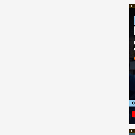
HI
HI