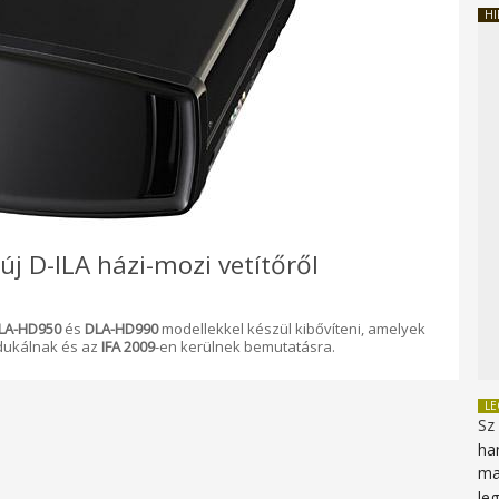
HI
új D-ILA házi-mozi vetítőről
LA-HD950
és
DLA-HD990
modellekkel készül kibővíteni, amelyek
odukálnak és az
IFA 2009
-en kerülnek bemutatásra.
L
Sz
ha
ma
le