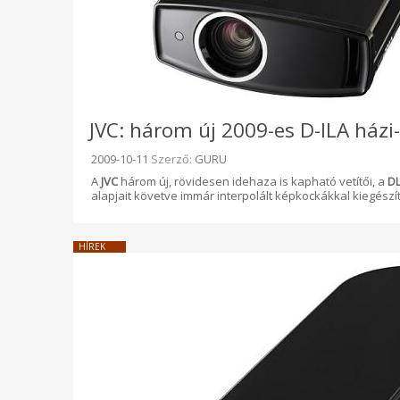
JVC: három új 2009-es D-ILA házi
Beküldve:
2009-10-11
Szerző:
GURU
A
JVC
három új, rövidesen idehaza is kapható vetítői, a
DL
alapjait követve immár interpolált képkockákkal kiegészít
HÍREK