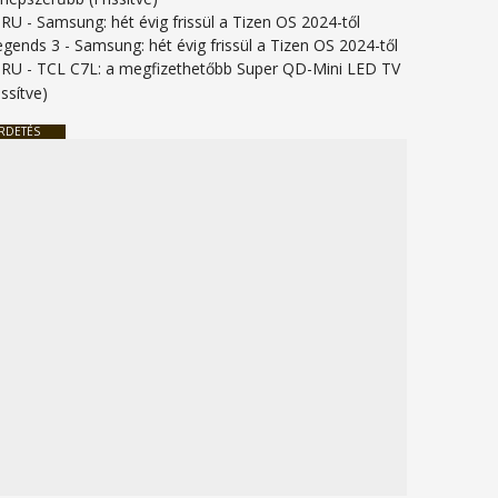
URU
-
Samsung: hét évig frissül a Tizen OS 2024-től
legends 3
-
Samsung: hét évig frissül a Tizen OS 2024-től
URU
-
TCL C7L: a megfizethetőbb Super QD-Mini LED TV
issítve)
RDETÉS