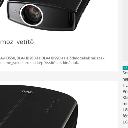
-mozi vetítő
A-HD550, DLA-HD950
és
DLA-HD990
az elődmodellek műszaki
ett megsokszorozott képfrissítést is kínálnak.
LE
So
ha
HD
Pr
XG
me
LG
fén
LG