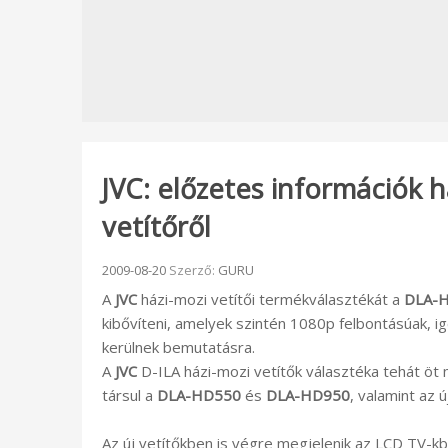
JVC: előzetes információk 
vetítőről
Beküldve:
2009-08-20
Szerző:
GURU
A
JVC
házi-mozi vetítői termékválasztékát a
DLA-H
kibővíteni, amelyek szintén 1080p felbontásúak, i
kerülnek bemutatásra.
A
JVC
D-ILA házi-mozi vetítők választéka tehát öt 
társul a
DLA-HD550
és
DLA-HD950
, valamint az 
Az új vetítőkben is végre megjelenik az LCD TV-k