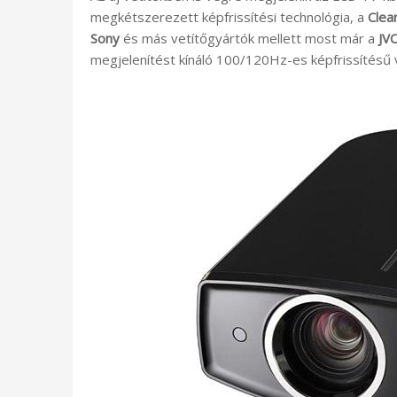
megkétszerezett képfrissítési technológia, a
Clea
Sony
és más vetítőgyártók mellett most már a
JV
megjelenítést kínáló 100/120Hz-es képfrissítésű v