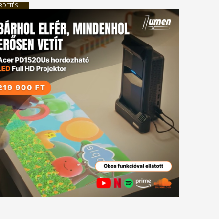
RDETÉS
tkező
gyzés