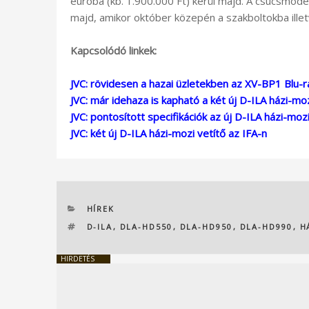
euróba (kb. 1.900.000 Ft) kerül majd. A csúcsmode
majd, amikor október közepén a szakboltokba ille
Kapcsolódó linkek:
JVC: rövidesen a hazai üzletekben az XV-BP1 Blu-r
JVC: már idehaza is kapható a két új D-ILA házi-moz
JVC: pontosított specifikációk az új D-ILA házi-mozi
JVC: két új D-ILA házi-mozi vetítő az IFA-n
KATEGÓRIÁK
HÍREK
CÍMKÉK
D-ILA
,
DLA-HD550
,
DLA-HD950
,
DLA-HD990
,
H
HIRDETÉS