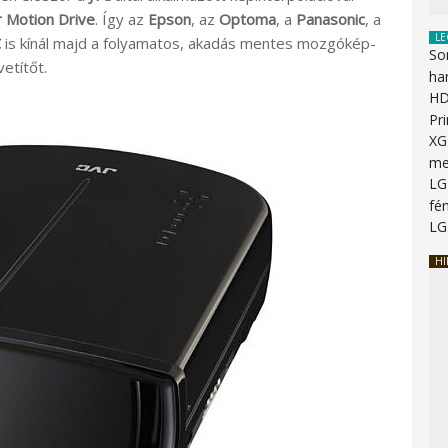
r Motion Drive
. Így az
Epson
, az
Optoma
, a
Panasonic
, a
LE
C
is kínál majd a folyamatos, akadás mentes mozgókép-
So
etítőt.
ha
HD
Pr
XG
me
LG
fén
LG
HI