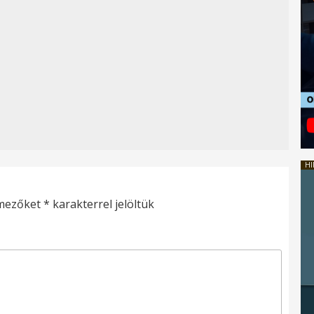
HI
 mezőket
*
karakterrel jelöltük