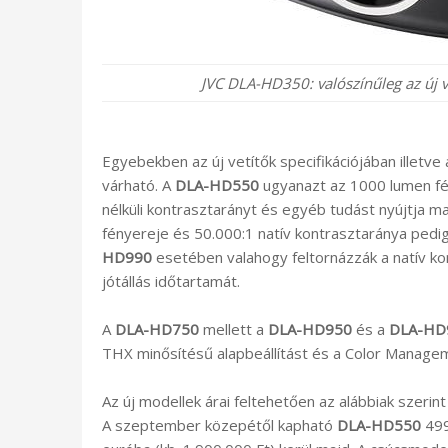
JVC DLA-HD350: valószínűleg az új 
Egyebekben az új vetítők specifikációjában illetv
várható. A
DLA-HD550
ugyanazt az 1000 lumen fén
nélküli kontrasztarányt és egyéb tudást nyújtja ma
fényereje és 50.000:1 natív kontrasztaránya pedi
HD990
esetében valahogy feltornázzák a natív kon
jótállás időtartamát.
A
DLA-HD750
mellett a
DLA-HD950
és a
DLA-HD
THX minősítésű alapbeállítást és a Color Managem
Az új modellek árai feltehetően az alábbiak szerint 
A szeptember közepétől kapható
DLA-HD550
499