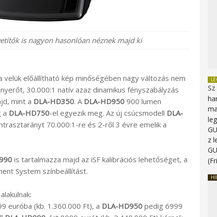
vetítők is nagyon hasonlóan néznek majd ki
e a velük előállítható kép minőségében nagy változás nem
L
Sz
yerőt, 30.000:1 natív azaz dinamikus fényszabályzás
ha
jd, mint a
DLA-HD350
. A
DLA-HD950
900 lumen
ma
g a
DLA-HD750
-el egyezik meg. Az új csúcsmodell
DLA-
le
trasztarányt 70.000:1-re és 2-ről 3 évre emelik a
G
z 
G
990
is tartalmazza majd az iSF kalibrációs lehetőséget, a
(Fr
ent System színbeállítást.
HI
alakulnak:
9 euróba (kb. 1.360.000 Ft), a
DLA-HD950
pedig 6999