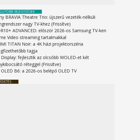
GUTÓBBI BEJEGYZÉSEK
ny BRAVIA Theatre Trio: újszerű vezeték-nélküli
ngrendszer nagy TV-khez (Frissítve)
R10+ ADVANCED: először 2026-os Samsung TV-ken
ime Video streaming tartalmakkal
IMI TITAN Noir: a 4K házi projektorszéria
gfizethetőbb tagja
 Display: fejlesztik az olcsóbb WOLED-et két
ykibocsátó réteggel (Frissítve)
 OLED B6: a 2026-os belépő OLED TV
RDETÉS