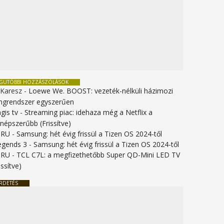
EGUTÓBBI HOZZÁSZÓLÁSOK
 Karesz
-
Loewe We. BOOST: vezeték-nélküli házimozi
ngrendszer egyszerűen
gis tv
-
Streaming piac: idehaza még a Netflix a
gnépszerűbb (Frissítve)
URU
-
Samsung: hét évig frissül a Tizen OS 2024-től
legends 3
-
Samsung: hét évig frissül a Tizen OS 2024-től
URU
-
TCL C7L: a megfizethetőbb Super QD-Mini LED TV
issítve)
RDETÉS