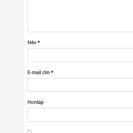
Név
*
E-mail cím
*
Honlap