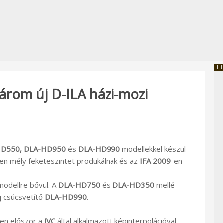
HI
három új D-ILA házi-mozi
D550, DLA-HD950
és
DLA-HD990
modellekkel készül
gen mély feketeszintet produkálnak és az
IFA 2009
-en
modellre bővül. A
DLA-HD750
és
DLA-HD350
mellé
új csúcsvetítő
DLA-HD990
.
ben először a
JVC
által alkalmazott képinterpolációval