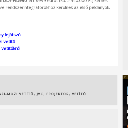
ll
DLA-HD990
-ért 8999 eurót (kb. 2.440.000 Ft) kérnek
tve rendszerintegrátorokhoz kerülnek az első példányok.
ay lejátszó
i vetítő
 vetítőkről
HI
ÁZI-MOZI VETÍTŐ
,
JVC
,
PROJEKTOR
,
VETÍTŐ