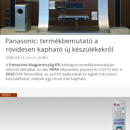
Panasonic: termékbemutató a
rövidesen kapható új készülékekről
Beküldve:
2006-04-13
Szerző:
GURU
A
Panasonic Magyarország Kft.
kétnapos termékbemutatóján
először láthattuk az idei
VIERA
síkpaneles plazma és LCD TV-ket, a
DIGA
DVD felvevőket, az új DVD lejátszókat és egyéb házi-mozi
készülékeket, melyek egy része már kapható.
HÍREK