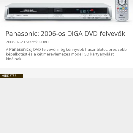
Panasonic: 2006-os DIGA DVD felvevők
Beküldve:
2006-02-23
Szerző:
GURU
A
Panasonic
új
DVD felvevői még könnyebb használatot, precízebb
képalkotást és a két merevlemezes modell SD kártyanyílást
kínálnak.
HIRDETÉS