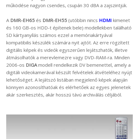
működése nagyon csendes, csupán 30 dBA a zajszintjük.
A
DMR-EH65
és
DMR-EH55
(utóbbin nincs
HDMI
kimenet
és 160 GB-os HDD-t építenek bele) modellekben található
SD kártyanyílás számos ezzel a memóriakártyával
kompatibilis készülék számára nyit ajtót. Az erre rögzített
digitális képek és videók egyszerűen lejátszhatók, illetve
átmásolhatók a merevlemezre vagy DVD-RAM-ra. Minden
2006-os
DIGA
modell rendelkezik DV bemenettel, amely a
digitáli videokamerával készült felvételek átvételéhez nyújt
lehetőséget. A lejátszó listában megjelenő képek alapján
könnyen azonosíthatóak és elérhetőek az egyes jelenetek
akár szerkesztés, akár hosszú távú archiválás céljából.