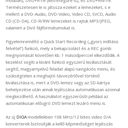
módban), DVD+R-re (kétrétegűre is), és DVD+RW-re.
Természetesen le is játssza ezeket a lemezeket, s e
mellett a DVD-Audio, DVD-Video, Video CD, SVCD, Audio
CD (CD-DA), CD-R/RW lemezeket is rajtuk MP3/JPEG,
valamint a DivX fájlformátumokat is.
Figyelemreméltó a Quick Start Recording („gyors indítású
felvétel”) funkció, mely a bekapcsolást és a REC gomb
megnyomását követően kb. 1 másodperccel elkezdődik. A
kezelést segíti a kívánt funkció egyszerű kiválasztását
segítő, magyarnyelvű feladat alapú navigációs menü, és
szükségtelen a meghajtó távvezérlővel történő
kiválasztása is, mert a DVD-lemez vagy az SD-kártya
behelyezése után annak lejátszása automatikusan azonnal
megkezdhető. A használatot egyszerűsíti például az
automatikusan előugró DVD lemezt lezáró menü is.
Az új
DIGA
modellekben 108 MHz/12 bites video D/A
konverterek biztosítják a kellő képminőséget lejátszás