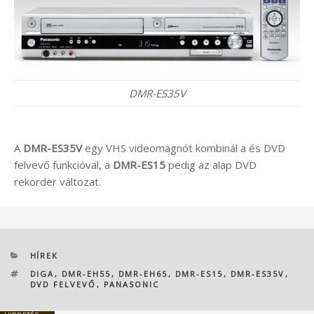
DMR-ES35V
A
DMR-ES35V
egy VHS videomagnót kombinál a és DVD
felvevő funkcióval, a
DMR-ES15
pedig az alap DVD
rekorder változat.
KATEGÓRIÁK
HÍREK
CÍMKÉK
DIGA
,
DMR-EH55
,
DMR-EH65
,
DMR-ES15
,
DMR-ES35V
,
DVD FELVEVŐ
,
PANASONIC