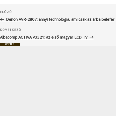
Bejegyzés
Korábbi
ELŐZŐ
navigáció
bejegyzés
Denon AVR-2807: annyi technológia, ami csak az árba belefér
Következő
KÖVETKEZŐ
bejegyzés
Albacomp ACTIVA V3321: az első magyar LCD TV
HIRDETÉS