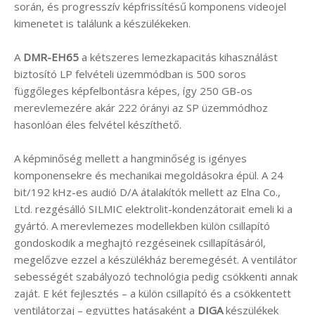
során, és progresszív képfrissítésű komponens videojel
kimenetet is találunk a készülékeken.
A
DMR-EH65
a kétszeres lemezkapacitás kihasználást
biztosító LP felvételi üzemmódban is 500 soros
függőleges képfelbontásra képes, így 250 GB-os
merevlemezére akár 222 órányi az SP üzemmódhoz
hasonlóan éles felvétel készíthető.
A képminőség mellett a hangminőség is igényes
komponensekre és mechanikai megoldásokra épül. A 24
bit/192 kHz-es audió D/A átalakítók mellett az Elna Co.,
Ltd. rezgésálló SILMIC elektrolit-kondenzátorait emeli ki a
gyártó. A merevlemezes modellekben külön csillapító
gondoskodik a meghajtó rezgéseinek csillapításáról,
megelőzve ezzel a készülékház beremegését. A ventilátor
sebességét szabályozó technológia pedig csökkenti annak
zaját. E két fejlesztés – a külön csillapító és a csökkentett
ventilátorzaj – együttes hatásaként a
DIGA
készülékek