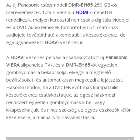
Az új
Panasonic
csúcsmodell
DMR-EH65
250 GB-os
merevlemezzel, 1.2a-s verziójú
HDMI
kimenettel
rendelkezik, melyen keresztül nemcsak a digitális videojel
és a DVD-Audio lemezek tömörítetlen 5.1 csatornás
audiojele továbbítható a kompatibilis készülékekhez, de
egy úgynevezett
HDAVI
vezérlés is.
A
HDAVI
vezérlés például a csatlakoztatott új
Panasonic
VIERA
síkpaneles TV-t és a
DMR-EH65
-öt egyetlen
gombnyomásra bekapcsolja, elvégzi a megfelelő
beállításokat, és automatikusan megkezdi a lejátszást.
Hasonló módon, ha a DVD felvevőt más kompatibilis
készülékekhez csatlakoztatjuk, az egész házi-mozi
rendszert egyetlen gombnyomással be- vagy
kikapcsolhatjuk, és nincs szükség az egyes eszközök külön
kezelésére, a manuális forrásválasztásra.