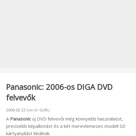
Panasonic: 2006-os DIGA DVD
felvevők
Beküldve:
2006-02-23
Szerző:
GURU
A
Panasonic
új
DVD felvevői még könnyebb használatot,
precízebb képalkotást és a két merevlemezes modell SD
kártyanyílást kínálnak.