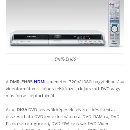
DMR-EH65
A
DMR-EH65
HDMI
kimenetén 720p/1080i nagyfelbontású
videoformátumra képes felskálázni a lejátszott DVD vagy
más forrás képtartalmát.
Az új
DIGA
DVD felvevők képesek felvételt készíteni az
összes írható DVD lemezformátumra: DVD-RAM-ra, DVD-
R-re, (kétrétegűre is), DVD-RW-re (csak DVD-Video