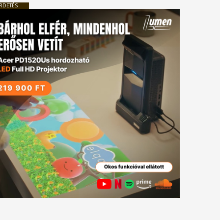
RDETÉS
tkező
gyzés