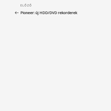
Bejegyzés
Korábbi
ELŐZŐ
navigáció
bejegyzés
Pioneer: új HDD/DVD rekorderek