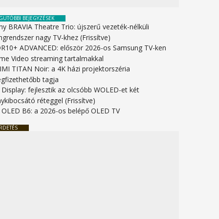
GUTÓBBI BEJEGYZÉSEK
ny BRAVIA Theatre Trio: újszerű vezeték-nélküli
ngrendszer nagy TV-khez (Frissítve)
R10+ ADVANCED: először 2026-os Samsung TV-ken
ime Video streaming tartalmakkal
IMI TITAN Noir: a 4K házi projektorszéria
gfizethetőbb tagja
 Display: fejlesztik az olcsóbb WOLED-et két
ykibocsátó réteggel (Frissítve)
 OLED B6: a 2026-os belépő OLED TV
RDETÉS