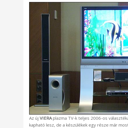
Az új
VIERA
plazma TV-k teljes 2006-os választéka 
kapható lesz, de a készülékek egy része már mos