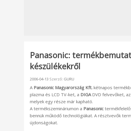
Panasonic: termékbemutat
készülékekről
Beküldve:
2006-04-13
Szerző:
GURU
A
Panasonic Magyarország Kft.
kétnapos termékbe
plazma és LCD TV-ket, a
DIGA
DVD felvevőket, az 
melyek egy része már kapható.
A termékszemináriumon a
Panasonic
termékfelelő
bennük működő technológiákat. A résztvevők ter
újdonságokat.