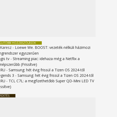
EGUTÓBBI HOZZÁSZÓLÁSOK
 Karesz
-
Loewe We. BOOST: vezeték-nélküli házimozi
ngrendszer egyszerűen
gis tv
-
Streaming piac: idehaza még a Netflix a
gnépszerűbb (Frissítve)
URU
-
Samsung: hét évig frissül a Tizen OS 2024-től
legends 3
-
Samsung: hét évig frissül a Tizen OS 2024-től
URU
-
TCL C7L: a megfizethetőbb Super QD-Mini LED TV
issítve)
RDETÉS