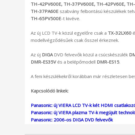
TH-42PV600E
,
TH-37PV600E
,
TH-42PV60E
,
TH-
TH-37PA60E
szabvány felbontású készülékek tehá
TH-65PV500E
-t kivéve.
Az új LCD TV-k közül egyelőre csak a
TX-32LX60
é
modellvégződésűek csak ősszel érkeznek.
Az új
DIGA
DVD felvevők közül a csúcskészülék
DM
DMR-ES35V
és a belépőmodell
DMR-ES15
.
A feni készülékekről korábban már részletesen be
Kapcsolódó linkek:
Panasonic: új VIERA LCD TV-k két HDMI csatlakoz
Panasonic: új VIERA plazma TV-k megújult technoló
Panasonic: 2006-os DIGA DVD felvevők