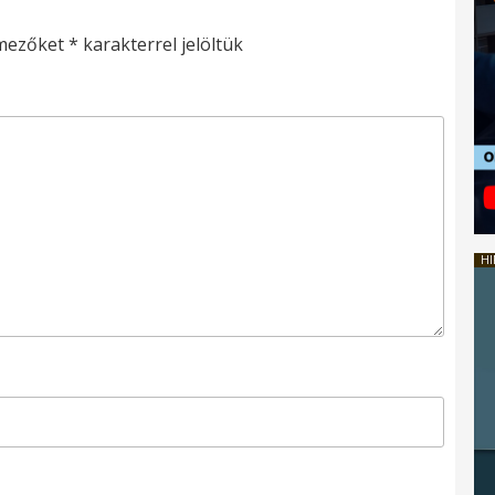
 mezőket
*
karakterrel jelöltük
HI