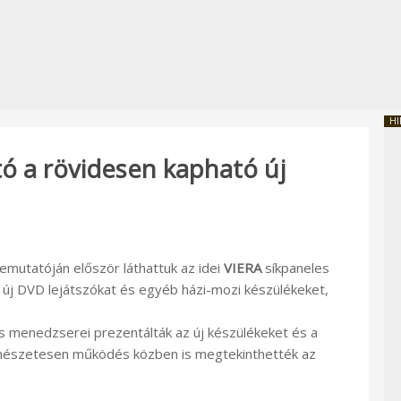
HI
ó a rövidesen kapható új
mutatóján először láthattuk az idei
VIERA
síkpaneles
új DVD lejátszókat és egyéb házi-mozi készülékeket,
s menedzserei prezentálták az új készülékeket és a
mészetesen működés közben is megtekinthették az