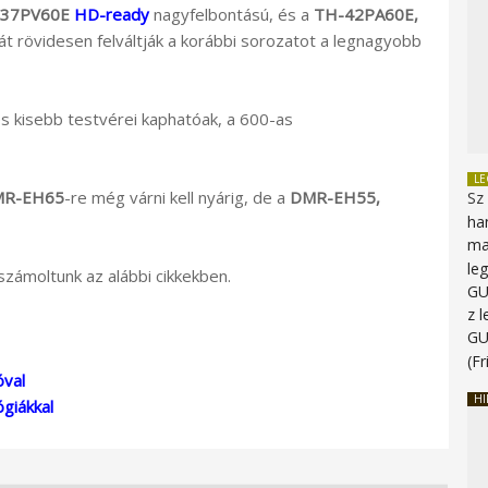
37PV60E
HD-ready
nagyfelbontású, és a
TH-42PA60E
,
t rövidesen felváltják a korábbi sorozatot a legnagyobb
s kisebb testvérei kaphatóak, a 600-as
L
R-EH65
-re még várni kell nyárig, de a
DMR-EH55
,
Sz
ha
ma
le
számoltunk az alábbi cikkekben.
G
z 
G
(Fr
óval
HI
giákkal