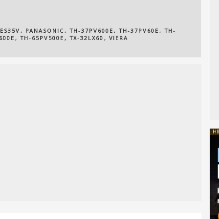
ES35V
,
PANASONIC
,
TH-37PV600E
,
TH-37PV60E
,
TH-
600E
,
TH-65PV500E
,
TX-32LX60
,
VIERA
HI