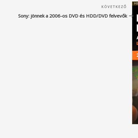
HI
Köve
KÖVETKEZŐ
beje
Sony: jönnek a 2006-os DVD és HDD/DVD felvevők