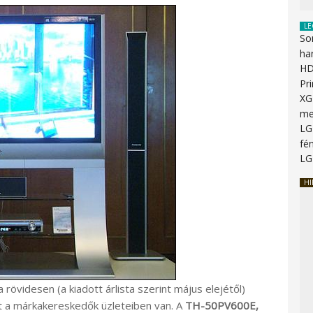
LE
So
ha
HD
Pr
XG
me
LG
fén
LG
HI
rövidesen (a kiadott árlista szerint május elejétől)
t a márkakereskedők üzleteiben van. A
TH-50PV600E
,