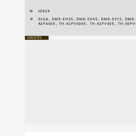
KATEGÓRIÁK
HÍREK
CÍMKÉK
DIGA
,
DMR-EH55
,
DMR-EH65
,
DMR-ES15
,
DMR-
42PA60E
,
TH-42PV600E
,
TH-42PV60E
,
TH-50PV
HIRDETÉS