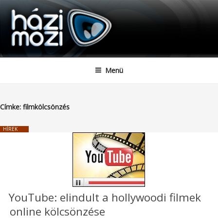
HAZIMOZI
Tartalomhoz
Menü
Címke:
filmkölcsönzés
HÍREK
YouTube: elindult a hollywoodi filmek
online kölcsönzése