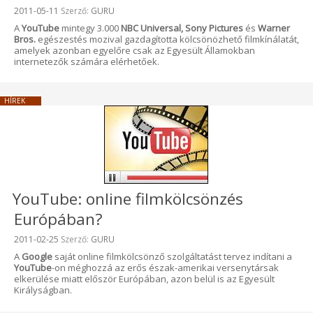
Beküldve:
2011-05-11
Szerző:
GURU
A
YouTube
mintegy 3.000
NBC Universal, Sony Pictures
és
Warner
Bros.
egészestés mozival gazdagította kölcsönözhető filmkínálatát,
amelyek azonban egyelőre csak az Egyesült Államokban
internetezők számára elérhetőek.
HÍREK
YouTube: online filmkölcsönzés
Európában?
Beküldve:
2011-02-25
Szerző:
GURU
A
Google
saját online filmkölcsönző szolgáltatást tervez indítani a
YouTube
-on méghozzá az erős észak-amerikai versenytársak
elkerülése miatt először Európában, azon belül is az Egyesült
Királyságban.