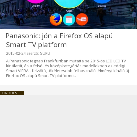
Panasonic: jön a Firefox OS alapú
Smart TV platform
Beküldve:
2015-02-24
Szerző:
GURU
A Panasonic tegnap Frankfurtban mutatta be 2015-ös LED LCD TV
kínálatát, és a felső- és középkategóriás modellekben az eddigi
Smart VIERA-t felváltó, tökéletesebb felhasználói élményt kínáló új
Firefox OS alapú Smart TV platformot.
HIRDETÉS