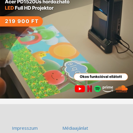
Impresszum
Médiaajánlat