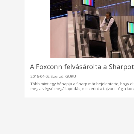
A Foxconn felvásárolta a Sharpot 
Beküldve:
2016-04-02
Szerző:
GURU
Több mint egy hónapja a Sharp már bejelentette, hogy elf
meg a végső megállapodás, miszerint a tajvani cég a kor