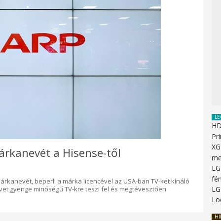
LE
HD
Pr
XG
árkanevét a Hisense-től
me
LG
fén
árkanevét, beperli a márka licencével az USA-ban TV-ket kínáló
LG
nevet gyenge minőségű TV-kre teszi fel és megtévesztően
Lo
HI