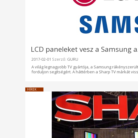
LCD paneleket vesz a Samsung az 
Beküldve:
2017-02-01
Szerző:
GURU
A világ legnagyobb TV gyártója, a Samsung rákényszerült
forduljon segítségért. A háttérben a Sharp TV márkát vi
HÍREK