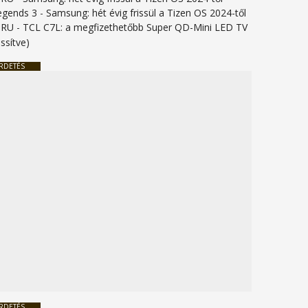
legends 3
-
Samsung: hét évig frissül a Tizen OS 2024-től
URU
-
TCL C7L: a megfizethetőbb Super QD-Mini LED TV
issítve)
RDETÉS
RDETÉS