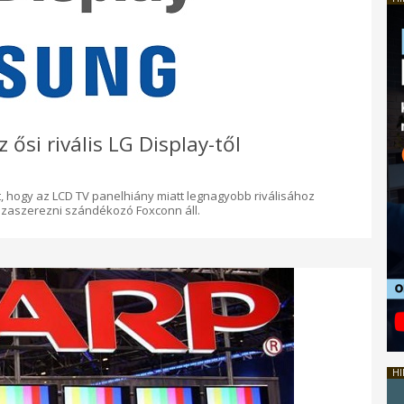
ősi rivális LG Display-től
, hogy az LCD TV panelhiány miatt legnagyobb riválisához
sszaszerezni szándékozó Foxconn áll.
HI