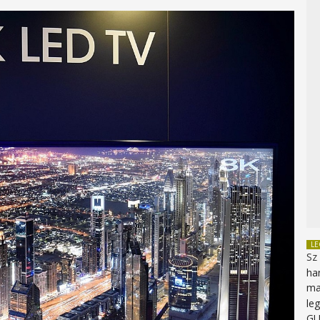
L
Sz
ha
ma
le
G