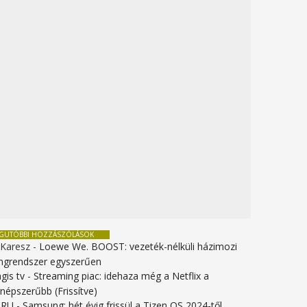
EGUTÓBBI HOZZÁSZÓLÁSOK
 Karesz
-
Loewe We. BOOST: vezeték-nélküli házimozi
ngrendszer egyszerűen
gis tv
-
Streaming piac: idehaza még a Netflix a
gnépszerűbb (Frissítve)
URU
-
Samsung: hét évig frissül a Tizen OS 2024-től