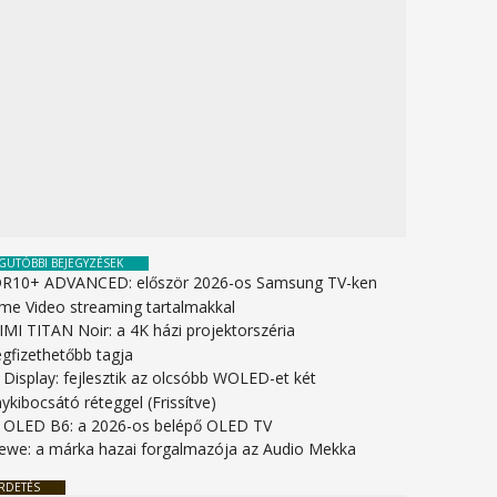
GUTÓBBI BEJEGYZÉSEK
R10+ ADVANCED: először 2026-os Samsung TV-ken
ime Video streaming tartalmakkal
IMI TITAN Noir: a 4K házi projektorszéria
gfizethetőbb tagja
 Display: fejlesztik az olcsóbb WOLED-et két
ykibocsátó réteggel (Frissítve)
 OLED B6: a 2026-os belépő OLED TV
ewe: a márka hazai forgalmazója az Audio Mekka
RDETÉS