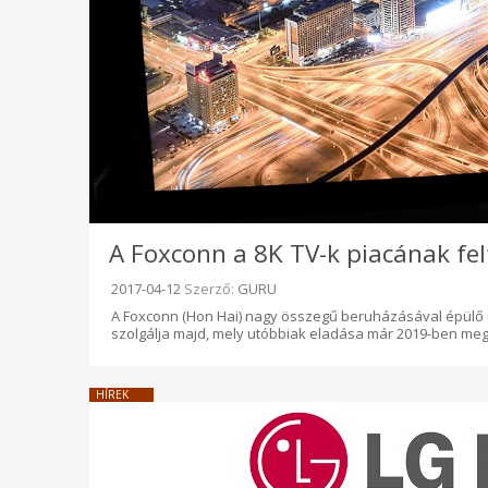
A Foxconn a 8K TV-k piacának fel
Beküldve:
2017-04-12
Szerző:
GURU
A Foxconn (Hon Hai) nagy összegű beruházásával épülő 
szolgálja majd, mely utóbbiak eladása már 2019-ben megk
HÍREK